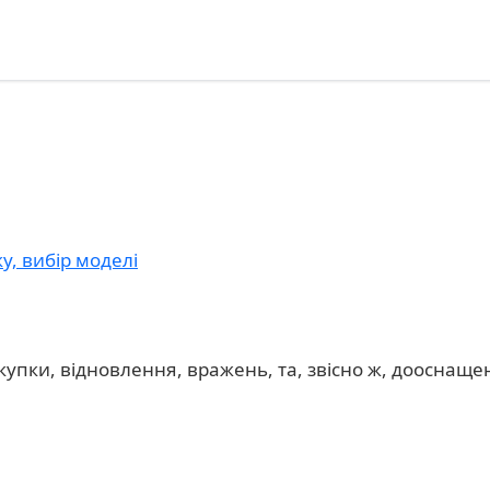
у, вибір моделі
купки, відновлення, вражень, та, звісно ж, дооснаще