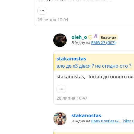
28 липня 10:04
oleh_o
Власник
Я їжджу на
BMW X7 (G07)
stakanostas
ало де х3 дівся ? не стидно ото ?
stakanostas, Поїхав до нового в
28 липня 10:47
stakanostas
Я їжджу на
BMW 6 series GT
,
Fisker 