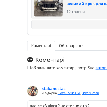
великий крок для 
12 травня
Коментарі
Обговорення
Коментарі
Щоб залишати коментарі, потрібно
автор
stakanostas
Я їжджу на
BMW 6 series GT
,
Fisker Ocean
ало де х3 дівся ? не стидно ото ?