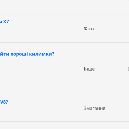
я Х7
Фото
айти хороші килимки?
Інше
 V8?
Змагання