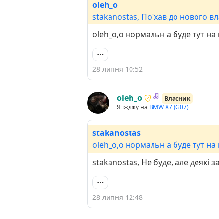
oleh_o
stakanostas, Поїхав до нового в
oleh_o,о нормальн а буде тут на 
28 липня 10:52
oleh_o
Власник
Я їжджу на
BMW X7 (G07)
stakanostas
oleh_o,о нормальн а буде тут на 
stakanostas, Не буде, але деякі 
28 липня 12:48