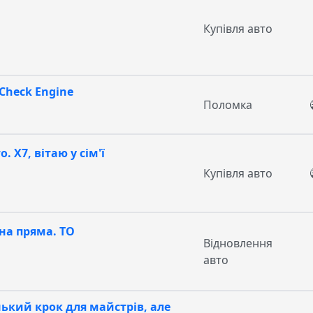
Купівля авто
Check Engine
Поломка
. X7, вітаю у сім'ї
Купівля авто
на пряма. ТО
Відновлення
авто
ький крок для майстрів, але