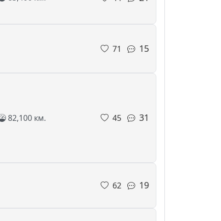
15
71
31
82,100 км.
45
19
62