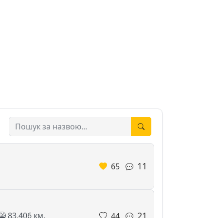
11
65
21
83,406 км.
44