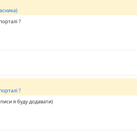
ласника)
порталі ?
порталі ?
записи я буду додавати)