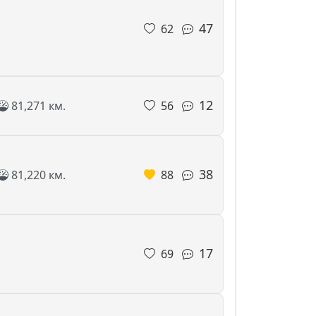
47
62
12
81,271 км.
56
38
81,220 км.
88
17
69