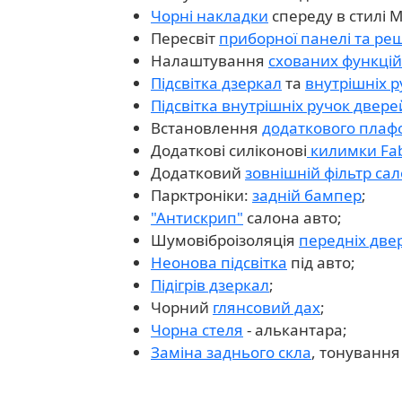
Чорні накладки
спереду в стилі M
Пересвіт
приборної панелі та реш
Налаштування
схованих функцій
Підсвітка дзеркал
та
внутрішніх р
Підсвітка внутрішніх ручок двере
Встановлення
додаткового плаф
Додаткові силіконові
килимки Fab
Додатковий
зовнішній фільтр са
Парктроніки:
задній бампер
;
"Антискрип"
салона авто;
Шумовіброізоляція
передніх две
Неонова підсвітка
під авто;
Підігрів дзеркал
;
Чорний
глянсовий дах
;
Чорна стеля
- алькантара;
Заміна заднього скла
, тонування