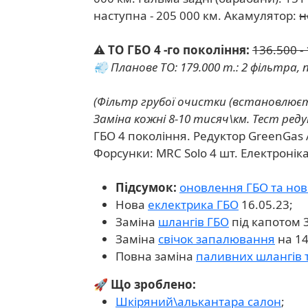
наступна - 205 000 км. Акамулятор:
н
⚠️
ТО ГБО 4 -го покоління:
136.500 - 
💨
Планове ТО:
179.000 т.: 2 фільтра
(Фільтр грубої очистки (встановлюєть
Заміна кожні 8-10 тисяч\км. Тест ред
ГБО 4 покоління. Редуктор GreenGas AT
Форсунки: MRC Solo 4 шт. Електроніка
Підсумок:
оновлення ГБО та нов
Нова
еклектрика ГБО
16.05.23;
Заміна
шлангів ГБО
під капотом 3
Заміна
свічок запалювання
на 14
Повна заміна
паливних шлангів 
🚀 Що зроблено:
Шкіряний\алькантара салон
;