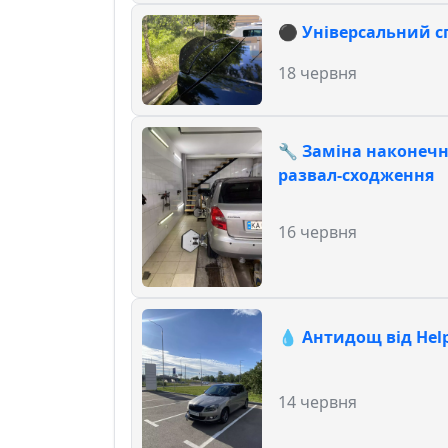
⚫️ Універсальний сп
18 червня
🔧 Заміна наконечн
развал-сходження
16 червня
💧 Антидощ від Hel
14 червня