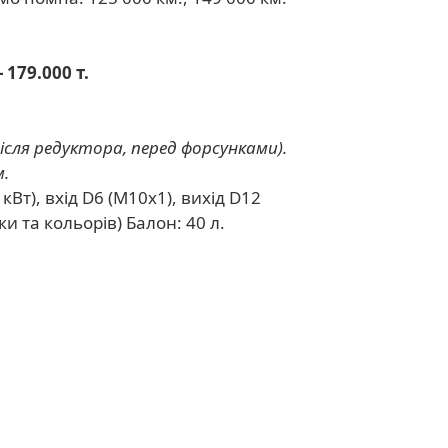
 179.000 т.
ісля редуктора, перед форсунками).
м.
 кВт), вхід D6 (M10x1), вихід D12
и та кольорів) Балон: 40 л.