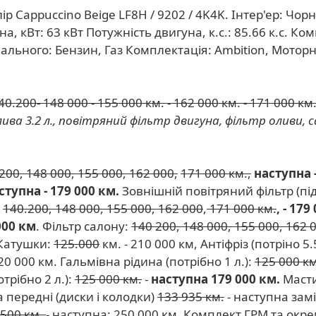
олір Cappuccino Beige LF8H / 9202 / 4K4K. Інтер'ер: Чо
, кВт: 63 кВт Потужність двигуна, к.с.: 85.66 к.с. К
пального: Бензин, Газ Комплектація: Ambition, Мотор
40.200- 148 000 - 155 000 км. - 162 000 км.
-
171 000 км
ива 3.2 л., повітряний фільтр двигуна, фільтр оливи, 
200, 148 000, 155 000, 162 000,
171 000 км.,
наступна -
ступна -
179 000 км.
Зовнішній повітряний фільтр (пі
:
140.200, 148 000, 155 000, 162 000
,
171 000 км.
, - 179
000 км
. Фільтр салону:
140 200, 148 000, 155 000, 162 
 Катушки:
125.000
км. - 210 000 км, Антіфріз (потріно 5.5
0 000 км. Гальмівна рідина (потрібно 1 л.):
125 000 км
трібно 2 л.):
125 000 км.
-
наступна 179 000 км.
Масти
 передні (диски і колодки)
133 935 км.
- наступна замі
 500 км.
- наступна: 250 000 км. Комплект ГРМ та окр