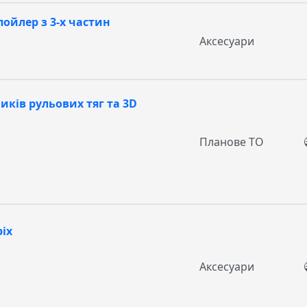
ойлер з 3-х частин
Аксесуари
иків рульових тяг та 3D
Планове ТО
pix
Аксесуари