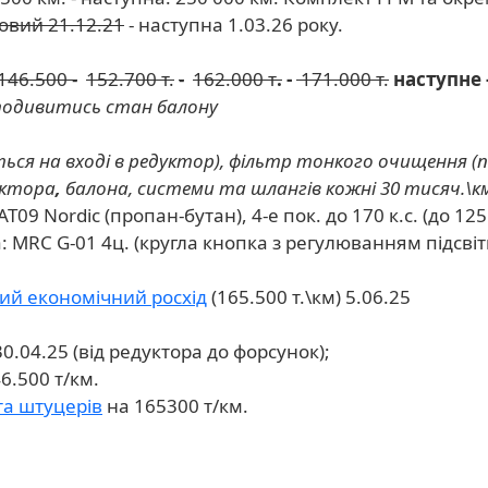
овий 21.12.21
- наступна 1.03.26 року.
146.500 -
152.700 т.
-
162.000 т
.
-
171.000 т.
наступне -
, подивитись стан балону
ся на вході в редуктор), фільтр тонкого очищення (п
уктора
,
балона, системи та шлангів кожні 30 тисяч.\к
09 Nordic (пропан-бутан), 4-е пок. до 170 к.с. (до 125
: MRC G-01 4ц. (кругла кнопка з регулюванням підсвітк
ий економічний росхід
(165.500 т.\км) 5.06.25
0.04.25 (від редуктора до форсунок);
6.500 т/км.
та штуцерів
на 165300 т/км.