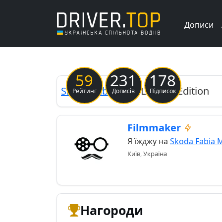
Дописи
Previous
59
231
178
Skoda
Fabia Mk2
Limited Edition
Рейтинг
Дописів
Підписок
Filmmaker
Я їжджу на
Skoda Fabia 
Київ, Україна
Нагороди