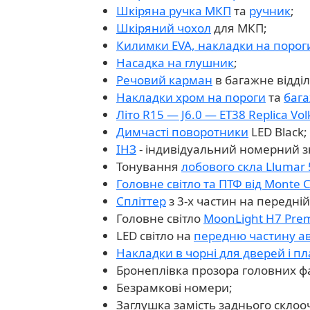
Шкіряна ручка МКП
та
ручник
;
Шкіряний чохол
для МКП;
Килимки EVA, накладки на порог
Насадка на глушник
;
Речовий карман
в багажне відді
Накладки хром на пороги
та
бага
Літо R15 — J6.0 — ET38 Replica Vo
Димчасті поворотники
LED Black;
ІНЗ
- індивідуальний номерний з
Тонування
лобового скла Llumar
Головне світло та ПТФ від Monte C
Спліттер
з 3-х частин на передні
Головне світло
MoonLight H7 Pre
LED світло на
передню частину а
Накладки в чорні для дверей і п
Бронеплівка прозора головних фа
Безрамкові номери;
Заглушка замість заднього склоо