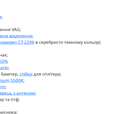
и
;
лення VAG;
жне відділення
;
lkswagen CT-2296
в серебристо темному кольорі;
нак;
 50%
arlo
;
й бампер,
стійки
для сплітера;
mium 5500K
;
вто
;
лавець з антеною
;
р та птф;
чисника;