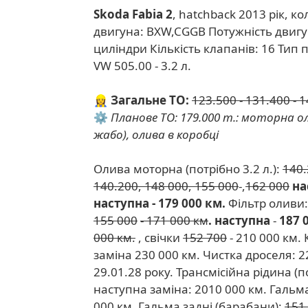
Skoda Fabia 2
, hatchback 2013 рік, к
двигуна: BXW,CGGB Потужність двигуна
циліндри Кількість клапанів: 16 Тип 
VW 505.00 - 3.2 л.
👷‍♀️
Загальне ТО:
123.500 - 131.400 - 1
⚙️
Планове ТО: 179.000 т.: моторна ол
жабо), олива в коробці
Олива моторна (потрібно 3.2 л.):
140.
140.200, 148 000, 155 000
-,
162 000
на
наступна
- 179 000 км.
Фільтр оливи
155 000
-
171 000 км
. наступна
-
187 
000 км.
, свічки
152 700
- 210 000 км.
заміна 230 000 км. Чистка дроселя: 22
29.01.28 року.
Трансмісійна рідина (по
наступна заміна: 2010 000 км. Гальма
000 км. Гальма задні (барабани):
151