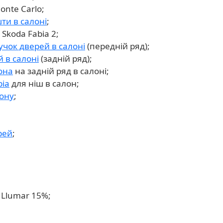
onte Carlo;
ти в салоні
;
Skoda Fabia 2;
учок дверей в салоні
(передній ряд);
й в салоні
(задній ряд);
она
на задній ряд в салоні;
ia
для ніш в салон;
лону
;
рей
;
 Llumar 15%;