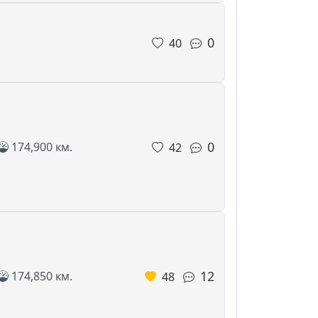
0
40
0
174,900 км.
42
12
174,850 км.
48