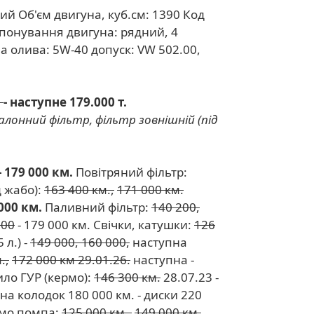
рний Об'єм двигуна, куб.см: 1390 Код
омпонування двигуна: рядний, 4
на олива: 5W-40 допуск: VW 502.00,
.
- наступне 179.000 т.
салонний фільтр, фільтр зовнішній (під
 179 000 км.
Повітряний фільтр:
д жабо):
163 400 км.,
171 000 км.
 000 км.
Паливний фільтр:
140 200,
000
- 179 000 км. Свічки, катушки:
126
 л.) -
149 000, 160 000,
наступна
.,
172 000 км 29.01.26.
наступна -
ло ГУР (кермо):
146 300 км.
28.07.23 -
на колодок 180 000 км. - диски 220
емо помпа:
125 000 км.,
149 000 км.