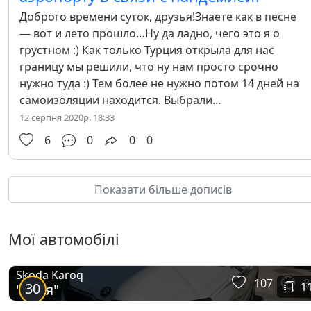
Доброго времени суток, друзья!Знаете как в песне
— вот и лето прошло…Ну да ладно, чего это я о
грустном :) Как только Турция открыла для нас
границу мы решили, что ну нам просто срочно
нужно туда :) Тем более не нужно потом 14 дней на
самоизоляции находится. Выбрали...
12 серпня 2020р. 18:33
6
0
0
0
Показати більше дописів
Мої автомобілі
Skoda Karoq
107
8
30
1
"Мрія"