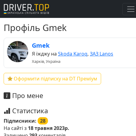
Профіль Gmek
Gmek
Я їжджу на
Skoda Karoq
,
ЗАЗ Lanos
Харків, Україна
Оформити підписку на DT Преміум
Про мене
Статистика
Підписники:
28
На сайті з
18 травня 2023р.
Залишено
293
коментарів