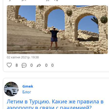
02 квітня 2021р. 19:38
8
0
0
0
Gmek
Блог
Летим в Турцию. Какие же правила в
аэропорту в связи с пандемией?