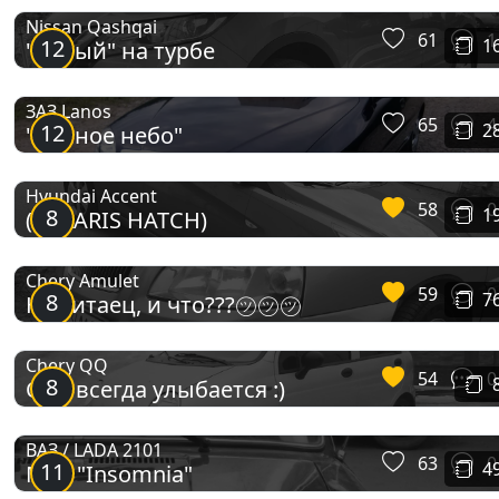
Nissan Qashqai
61
1
12
1
"Серый" на турбе
ЗАЗ Lanos
65
4
12
2
"Темное небо"
Hyundai Accent
58
0
8
1
(SOLARIS HATCH)
Chery Amulet
59
0
8
7
Ну китаец, и что???㋡㋡㋡
Chery QQ
54
0
8
Она всегда улыбается :)
ВАЗ / LADA 2101
63
0
11
4
Моя "Insomnia"