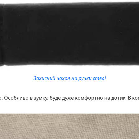
Захисний чохол на ручки стелі
о. Особливо в зумку, буде дуже комфортно на дотик. В ком