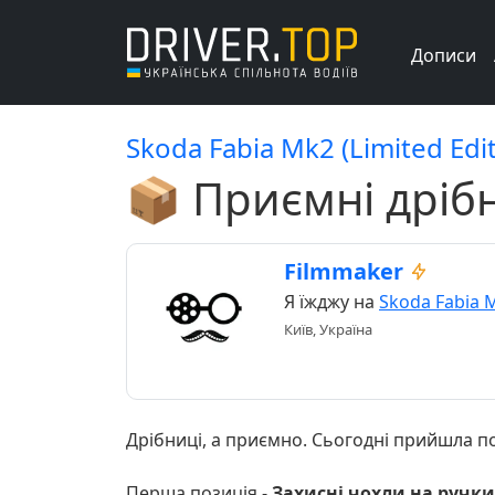
Дописи
Skoda Fabia Mk2 (Limited Edit
📦 Приємні дрібн
Filmmaker
Я їжджу на
Skoda Fabia 
Київ, Україна
Дрібниці, а приємно. Сьогодні прийшла по
Перша позиція -
Захисні чохли на ручки