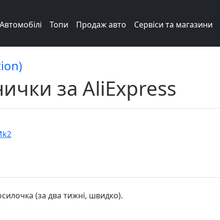
Автомобілі
Топи
Продаж авто
Сервіси та магазини
ion)
ички за AliExpress
Mk2
силочка (за два тижні, швидко).