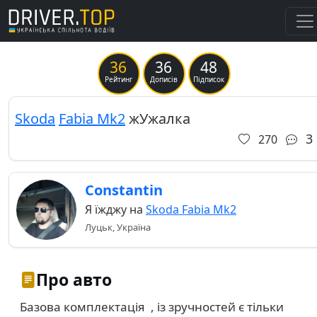
36
36
48
Previous
Ne
Рейтинг
Дописів
Підписок
Skoda
Fabia Mk2
жУжалка
3
270
Constantin
Я їжджу на
Skoda Fabia Mk2
Луцьк, Україна
Про авто
Базова комплектація , із зручностей є тільки