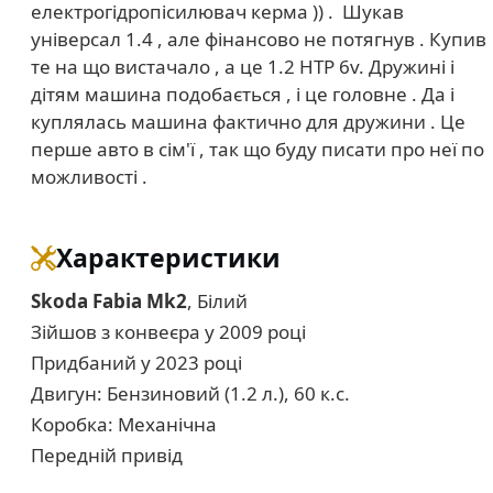
електрогідропісилювач керма )) . Шукав
універсал 1.4 , але фінансово не потягнув . Купив
те на що вистачало , а це 1.2 HTP 6v. Дружині і
дітям машина подобається , і це головне . Да і
куплялась машина фактично для дружини . Це
перше авто в сім'ї , так що буду писати про неї по
можливості .
Характеристики
Skoda Fabia Mk2
, Білий
Зійшов з конвеєра у 2009 році
Придбаний у 2023 році
Двигун: Бензиновий (1.2 л.), 60 к.с.
Коробка: Механічна
Передній привід