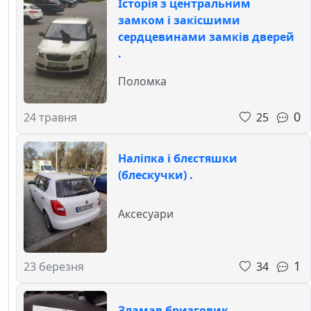
Історія з центральним
замком і закісшими
сердцевинами замків дверей
.
Поломка
0
25
24 травня
Наліпка і блєстяшки
(блескучки) .
Аксесуари
1
34
23 березня
Зламав бризговик .