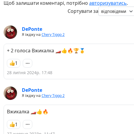
Щоб залишати коментарі, потрібно
авторизуватись
.
Сортувати за
DePonte
Я їжджу на
Chery Tiggo 2
+ 2 голоса Вжикалка 🏎👍🔥🏆🥇
1
28 липня 2024р. 17:48
DePonte
Я їжджу на
Chery Tiggo 2
Вжикалка 🏎👍🔥
1
27 жовтня 2023р. 11:47