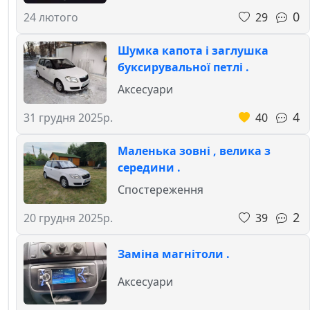
0
29
24 лютого
Шумка капота і заглушка
буксирувальної петлі .
Аксесуари
4
40
31 грудня 2025р.
Маленька зовні , велика з
середини .
Спостереження
2
39
20 грудня 2025р.
Заміна магнітоли .
Аксесуари