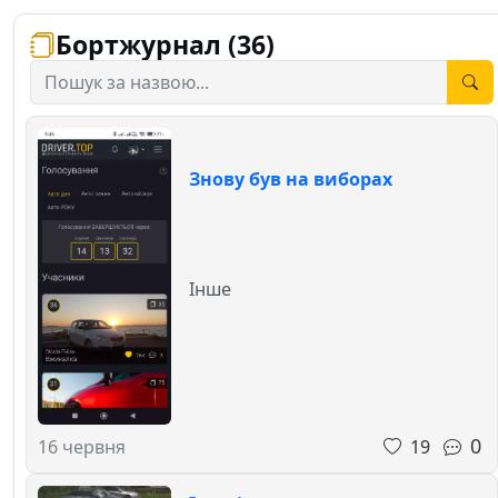
Бортжурнал (36)
Знову був на виборах
Інше
0
19
16 червня