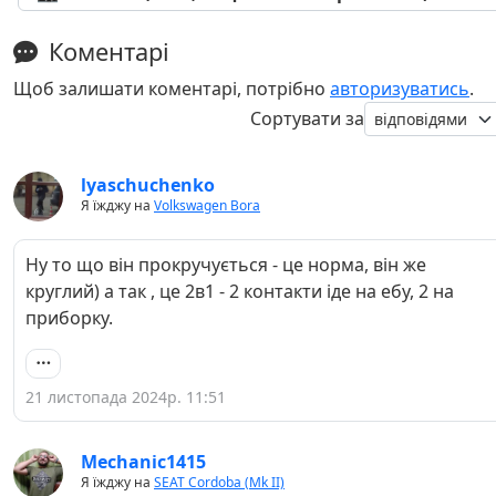
Коментарі
Щоб залишати коментарі, потрібно
авторизуватись
.
Сортувати за
lyaschuchenko
Я їжджу на
Volkswagen Bora
Ну то що він прокручується - це норма, він же
круглий) а так , це 2в1 - 2 контакти іде на ебу, 2 на
приборку.
21 листопада 2024р. 11:51
Mechanic1415
Я їжджу на
SEAT Cordoba (Mk II)