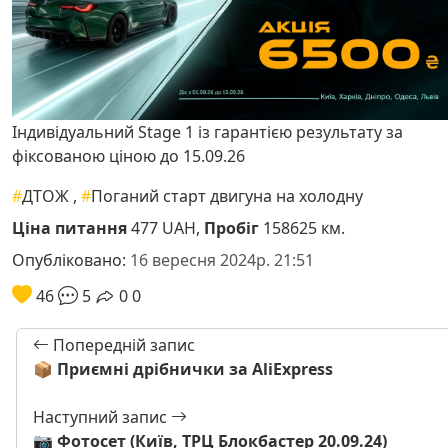
Індивідуальний Stage 1 із гарантією результату за
фіксованою ціною до 15.09.26
#
ДТОЖ
,
#
Поганий старт двигуна на холодну
Ціна питання
477 UAH,
Пробіг
158625 км.
Опубліковано:
16 вересня 2024р. 21:51
46
5
0
0
Попередній запис
📦 Приємні дрібнички за AliExpress
Наступний запис
📷 Фотосет (Київ, ТРЦ Блокбастер 20.09.24)