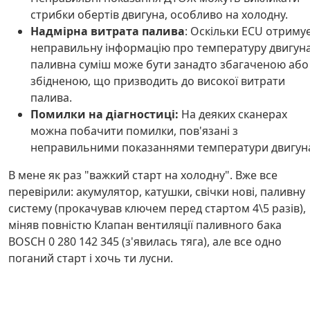
стрибки обертів двигуна, особливо на холодну.
Надмірна витрата палива
: Оскільки ECU отриму
неправильну інформацію про температуру двигуна
паливна суміш може бути занадто збагаченою або
збідненою, що призводить до високої витрати
палива.
Помилки на діагностиці:
На деяких сканерах
можна побачити помилки, пов'язані з
неправильними показаннями температури двигун
В мене як раз "важкий старт на холодну". Вже все
перевірили: акумулятор, катушки, свічки нові, паливну
систему (прокачував ключем перед стартом 4\5 разів),
міняв повністю Клапан вентиляції паливного бака
BOSCH 0 280 142 345 (з'явилась тяга), але все одно
поганий старт і хочь ти лусни.