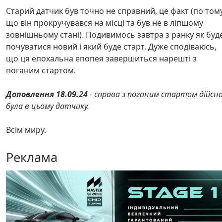
Старий датчик був точно не справний, це факт (по тому
що він прокручувався на місці та був не в ліпшому
зовнішньому стані). Подивимось завтра з ранку як буд
почуватися новий і який буде старт. Дуже сподіваюсь,
що ця епохальна епопея завершиться нарешті з
поганим стартом.
Доповлення 18.09.24
- справа з поганим стартом дійсн
була в цьому датчику.
Всім миру.
Реклама