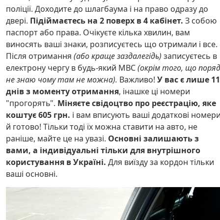
поліції. Доходите до шлагбаума і на право одразу до
двері.
Підіймаєтесь на 2 поверх в 4 кабінет.
З собою
паспорт або права. Очікуєте кілька хвилин, вам
виносять ваші знаки, розписуєтесь що отримали і все.
Після отримання
(або краще заздалегідь)
записуєтесь в
електрону чергу в будь-який МВС
(окрім того, що поряд
не знаю чому там не можна).
Важливо!
У вас є лише 11
днів з моменту отримання
, інашке ці номери
"прогорять".
Міняєте свідоцтво про реєстрацію, яке
коштує 605 грн.
і вам вписують ваші додаткові номер
й готово! Тільки тоді їх можна ставити на авто, не
раніше, майте це на увазі.
Основні залишають з
вами, а індивідуальні тільки для внутрішного
користування в Україні.
Для виїзду за кордон тільки
ваші основні.