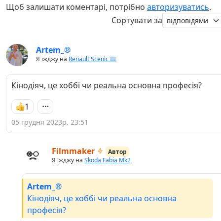
Щоб залишати коментарі, потрібно
авторизуватись
.
Сортувати за
Artem_®
Я їжджу на
Renault Scenic III
Кінодіяч, це хоббі чи реальна основна професія?
1
05 грудня 2023р. 23:51
Filmmaker
Автор
Я їжджу на
Skoda Fabia Mk2
Artem_®
Кінодіяч, це хоббі чи реальна основна
професія?