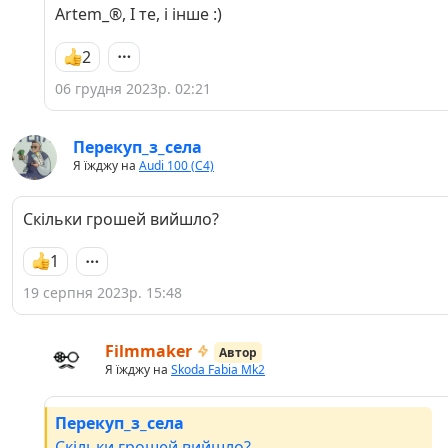
Artem_®, І те, і інше :)
2
06 грудня 2023р. 02:21
Перекуп_з_села
Я їжджу на
Audi 100 (C4)
Скільки грошей вийшло?
1
19 серпня 2023р. 15:48
Filmmaker
Автор
Я їжджу на
Skoda Fabia Mk2
Перекуп_з_села
Скільки грошей вийшло?