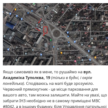
Якщо самовивіз як в мене, то рушаймо на
вул.
Академіка Туполєва, 19
(тільки в будні, і окрім
понеділька).
Сподіваюсь на мапі буде зрозуміло.
Червоний прямокутник - це місце парковання для
вашого авто, там можна залишити. Майте на увазі, що
забрати ІНЗ необхідно не в самому приміщені МВС
#8042, а в іншому будинку, біля Управління патрульної