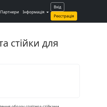
Вхід
Партнери
Інформація
Реєстрація
а стійки для
ення образу сплітера стійками.