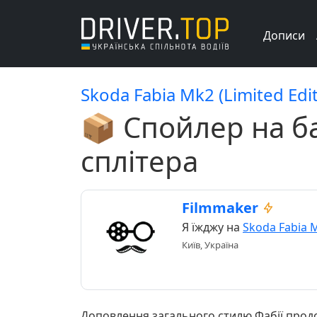
Дописи
Skoda Fabia Mk2 (Limited Edit
📦 Спойлер на б
сплітера
Filmmaker
Я їжджу на
Skoda Fabia 
Київ, Україна
Доповлення загального стилю Фабії продо