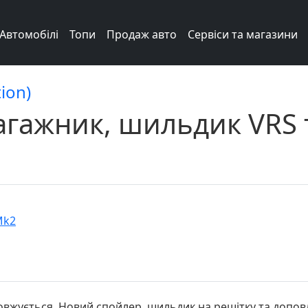
Автомобілі
Топи
Продаж авто
Сервіси та магазини
ion)
агажник, шильдик VRS т
Mk2
вжується. Новий спойлер, шильдик на решітку та доповл