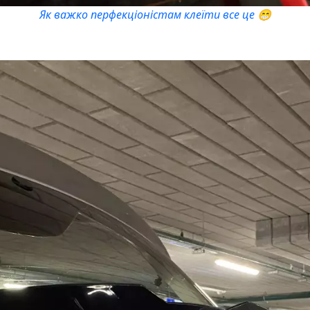
Як важко перфекціоністам клеїти все це 😁