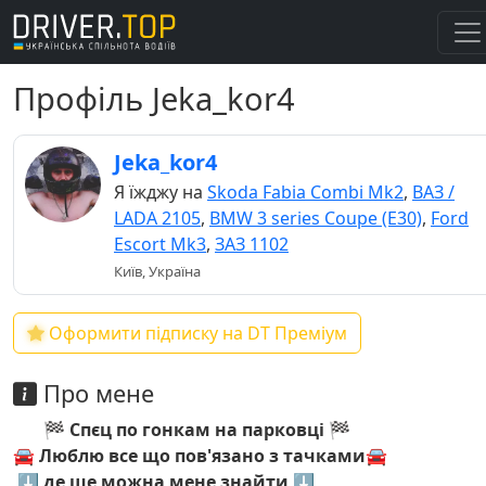
Профіль Jeka_kor4
Jeka_kor4
Я їжджу на
Skoda Fabia Combi Mk2
,
ВАЗ /
LADA 2105
,
BMW 3 series Coupe (E30)
,
Ford
Escort Mk3
,
ЗАЗ 1102
Київ, Україна
Оформити підписку на DT Преміум
Про мене
🏁
Спєц по гонкам на парковці 🏁
🚘 Люблю все що пов'язано з тачками🚘
⬇️
де ще можна мене знайти ⬇️