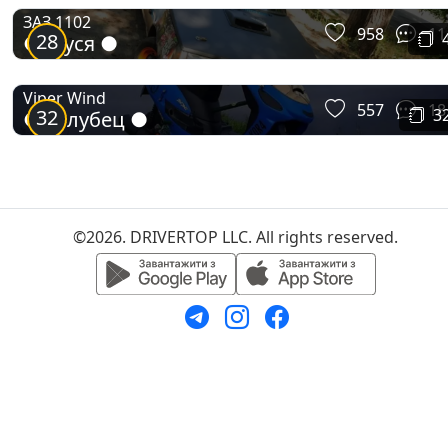
ЗАЗ 1102
958
11
28
● Муся ●
Viper Wind
557
18
32
3
● Голубец ●
©2026. DRIVERTOP LLC. All rights reserved.