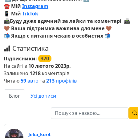
☎️ Мій
Instagram
📱 Мій
TikTok
📠Буду дуже вдячний за лайки та коментарі 📠
🤎 Ваша підтримка важлива для мене
🤎
📬 Якщо є питання чекаю в особистих 📬
Статистика
Підписники:
370
На сайті з
10 лютого 2023р.
Залишено
1218
коментарів
Читаю
59
авто
та
213
профілів
Блог
Усі дописи
Jeka_kor4