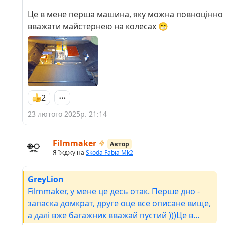
Це в мене перша машина, яку можна повноцінно
вважати майстернею на колесах 😁
2
23 лютого 2025р. 21:14
Filmmaker
Автор
Я їжджу на
Skoda Fabia Mk2
GreyLion
Filmmaker, у мене це десь отак. Перше дно -
запаска домкрат, друге оце все описане вище,
а далі вже багажник вважай пустий )))Це в