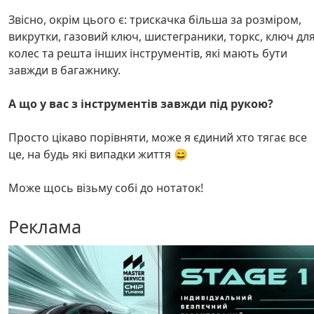
Звісно, окрім цього є: трискачка більша за розміром,
викрутки, газовий ключ, шистеграники, торкс, ключ дл
колес та решта інших інструментів, які мають бути
завжди в багажнику.
А що у вас з інструментів завжди під рукою?
Просто цікаво порівняти, може я єдиний хто тягає все
це, на будь які випадки життя 😄
Може щось візьму собі до нотаток!
Реклама