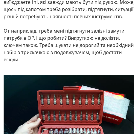
виїжджаєте і ті, які завжди мають бути під рукою. Може
щось під капотом треба розібрати, підтягнути, ситуації
різні й потребують наявності певних інструментів.
От наприклад, треба мені підтягнути залізні замути
патрубків ОР, і що робити? Викруткою не долізти,
ключем також. Треба шукати не дорогий та необхідний
набір з трискачкою з подовжувачем, щоб достати
всюди.