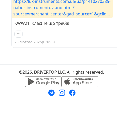
https://lux-instruments.com.ua/ua/p1410270385-
nabor-instrumentov-and.html?
source=merchant_center&gad_source=1&gclid=C
j0KCQiAq-u9BhCjARIsANLj-s3NSk7yCs7C-
KWW21, Клас! Те що треба!
etgSELry1mbLY6IvS-
I9jyCPuYsPEPARTcootHRat8aAlKLEALw_wcB
Отакий завжди в авто
23 лютого 2025р. 16:31
©2026. DRIVERTOP LLC. All rights reserved.