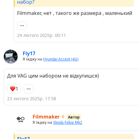
набор?
Filmmaker, нет , такого же размера , маленький
24 лютого 2025р. 00:11
Fly17
Я їжджу на
Hyundai Accent (4G)
Для VAG цим набором не відкупишся)
1
23 лютого 2025р. 17:58
Filmmaker
Автор
Я їжджу на
Skoda Fabia Mk2