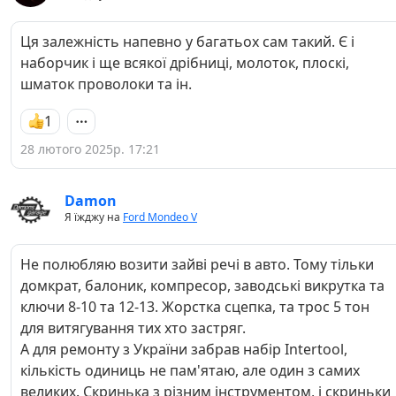
Ця залежність напевно у багатьох сам такий. Є і
наборчик і ще всякої дрібниці, молоток, плоскі,
шматок проволоки та ін.
1
28 лютого 2025р. 17:21
Damon
Я їжджу на
Ford Mondeo V
Не полюбляю возити зайві речі в авто. Тому тільки
домкрат, балоник, компресор, заводські викрутка та
ключи 8-10 та 12-13. Жорстка сцепка, та трос 5 тон
для витягування тих хто застряг.
А для ремонту з України забрав набір Intertool,
кількість одиниць не пам'ятаю, але один з самих
великих. Скринька з різним інструментом, і скриньки