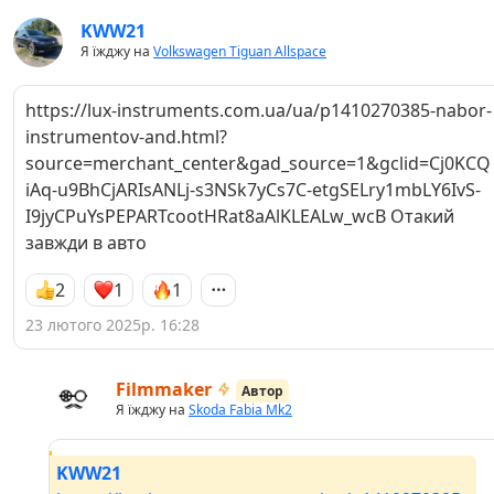
KWW21
Я їжджу на
Volkswagen Tiguan Allspace
https://lux-instruments.com.ua/ua/p1410270385-nabor-
instrumentov-and.html?
source=merchant_center&gad_source=1&gclid=Cj0KCQ
iAq-u9BhCjARIsANLj-s3NSk7yCs7C-etgSELry1mbLY6IvS-
I9jyCPuYsPEPARTcootHRat8aAlKLEALw_wcB Отакий
завжди в авто
2
1
1
23 лютого 2025р. 16:28
Filmmaker
Автор
Я їжджу на
Skoda Fabia Mk2
KWW21