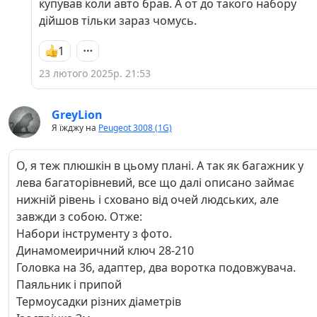
купував коли авто брав. А от до такого набору
того щоб створити пост про свій набір
дійшов тільки зараз чомусь.
приладдя і т.д🤔👍 На замітку - набір біт Spline
- для Вага незамінний.
1
23 лютого 2025р. 21:53
GreyLion
Я їжджу на
Peugeot 3008 (1G)
О, я теж плюшкін в цьому плані. А так як багажник у
лева багаторівневий, все що далі описано займає
нижній рівень і сховано від очей людських, але
завжди з собою. Отже:
Набори інструменту з фото.
Динамомеиричний ключ 28-210
Головка на 36, адаптер, два воротка подовжувача.
Паяльник і припой
Термоусадки різних діаметрів