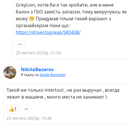
мене перша машина, яку можна повноцінно
GreyLion, хотів би я так зробити, але в мене
вважати майстернею на колесах 😁
балон з ГБО замість запаски, тому викручуюсь як
можу 😁 Придумав тільки такий варізант з
органайзером поки що:
https://driver.top/exp/583438/
23 лютого 2025р. 21:54
NikitaBazarov
Я їжджу на
Skoda Roomster
Такой же только intertool , не раз выручал , всегда
лежит в машине , много места не занимает )
1
23 лютого 2025р. 19:46