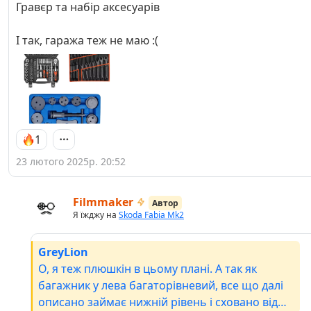
Гравєр та набір аксесуарів
І так, гаража теж не маю :(
1
23 лютого 2025р. 20:52
Filmmaker
Автор
Я їжджу на
Skoda Fabia Mk2
GreyLion
О, я теж плюшкін в цьому плані. А так як
багажник у лева багаторівневий, все що далі
описано займає нижній рівень і сховано від