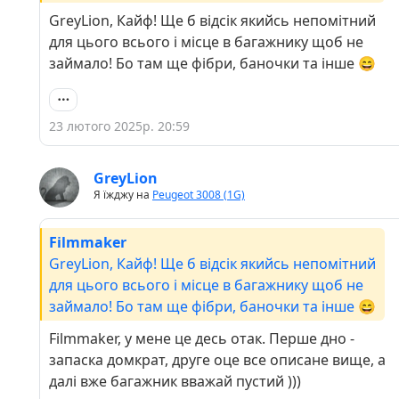
очей людських, але завжди з собою.
GreyLion, Кайф! Ще б відсік якийсь непомітний
Отже:Набори інструменту з
для цього всього і місце в багажнику щоб не
фото.Динамомеиричний ключ 28-210Головка
займало! Бо там ще фібри, баночки та інше 😄
на 36, адаптер, два воротка
подовжувача.Паяльник і припойТермоусадки
різних діаметрів Ізострічка
23 лютого 2025р. 20:59
3мМультиметрТестер для АКБ КонвейНабір
для зняття обшивки пластиковий, кілька
GreyLion
знімачів металевихЗапасні лампочки всіх типів
Я їжджу на
Peugeot 3008 (1G)
що є в автоЗапасні кліпси типових видів для
Рено та Пежо Запасні болти типових видів для
Filmmaker
Рено та Пежо НожиціКанцелярський ніжЗУ для
GreyLion, Кайф! Ще б відсік якийсь непомітний
АКБЛексія шнурок з адаптеромНабір
для цього всього і місце в багажнику щоб не
розпіновувачівПачка великих пакетів для
займало! Бо там ще фібри, баночки та інше 😄
сміттяКілька шилКамера з ендоскопомНабори
стяжек різних типівНабір гнутих
Filmmaker, у мене це десь отак. Перше дно -
ключівТрубаГравєр та набір аксесуарівІ так,
запаска домкрат, друге оце все описане вище, а
гаража теж не маю :(
далі вже багажник вважай пустий )))