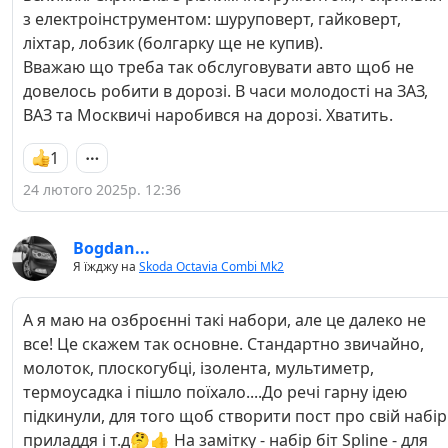
з електроінструментом: шуруповерт, гайковерт,
ліхтар, лобзик (болгарку ще не купив).
Вважаю що треба так обслуговувати авто щоб не
довелось робити в дорозі. В часи молодості на ЗАЗ,
ВАЗ та Москвичі наробився на дорозі. Хватить.
1
24 лютого 2025р. 12:36
Bogdan...
Я їжджу на
Skoda Octavia Combi Mk2
А я маю на озброєнні такі набори, але це далеко не
все! Це скажем так основне. Стандартно звичайно,
молоток, плоскогубці, ізолента, мультиметр,
термоусадка і пішло поїхало....До речі гарну ідею
підкинули, для того щоб створити пост про свій набір
приладдя і т.д🤔👍 На замітку - набір біт Spline - для