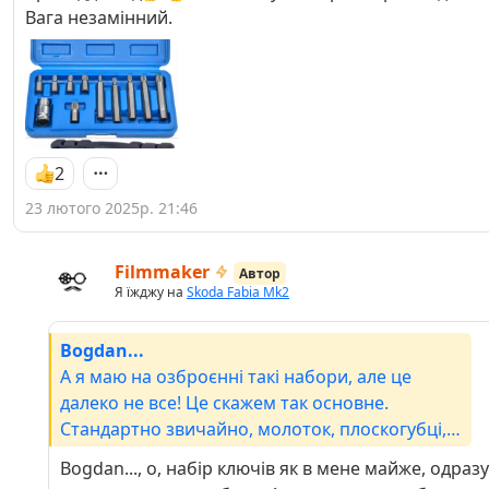
Вага незамінний.
2
23 лютого 2025р. 21:46
Filmmaker
Автор
Я їжджу на
Skoda Fabia Mk2
Bogdan...
А я маю на озброєнні такі набори, але це
далеко не все! Це скажем так основне.
Стандартно звичайно, молоток, плоскогубці,
ізолента, мультиметр, термоусадка і пішло
Bogdan..., о, набір ключів як в мене майже, одразу
поїхало....До речі гарну ідею підкинули, для