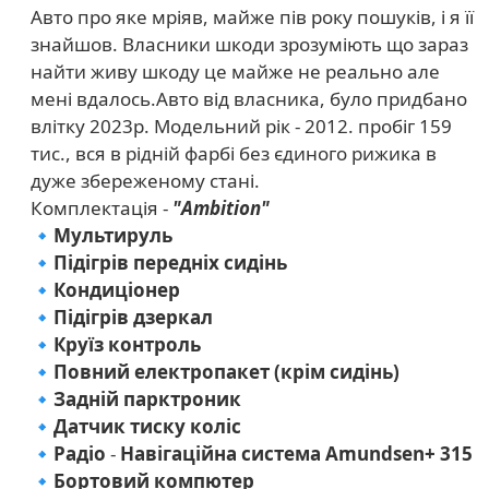
Авто про яке мріяв, майже пів року пошуків, і я її
знайшов. Власники шкоди зрозуміють що зараз
найти живу шкоду це майже не реально але
мені вдалось.Авто від власника, було придбано
влітку 2023р. Модельний рік - 2012. пробіг 159
тис., вся в рідній фарбі без єдиного рижика в
дуже збереженому стані.
Комплектація -
"Ambition"
🔹Мультируль
🔹Підігрів передніх сидінь
🔹Кондиціонер
🔹Підігрів дзеркал
🔹Круїз контроль
🔹Повний електропакет (крім сидінь)
🔹Задній парктроник
🔹Датчик тиску коліс
🔹Радіо
-
Навігаційна система Amundsen+ 315
🔹Бортовий компютер