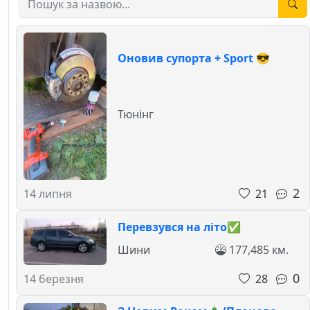
Оновив супорта + Sport 😎
Тюнінг
2
21
14 липня
Перевзувся на літо✅
Шини
177,485 км.
0
28
14 березня