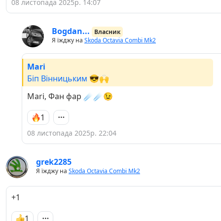
08 листопада 2025р. 14:07
Bogdan...
Власник
Я їжджу на
Skoda Octavia Combi Mk2
Mari
Біп Вінницьким 😎🙌
Mari, Фан фар ☄️☄️😉
1
08 листопада 2025р. 22:04
grek2285
Я їжджу на
Skoda Octavia Combi Mk2
+1
1