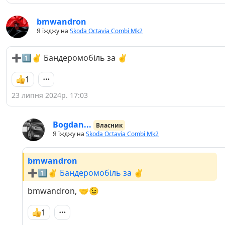
bmwandron
Я їжджу на
Skoda Octavia Combi Mk2
➕1️⃣✌️ Бандеромобіль за ✌️
1
23 липня 2024р. 17:03
Bogdan...
Власник
Я їжджу на
Skoda Octavia Combi Mk2
bmwandron
➕1️⃣✌️ Бандеромобіль за ✌️
bmwandron, 🤝😉
1