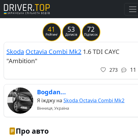
41
53
72
Previous
Ne
Рейтинг
Дописів
Підписок
Skoda
Octavia Combi Mk2
1.6 TDI СAYC
"Ambition"
11
273
Bogdan...
Я їжджу на
Skoda Octavia Combi Mk2
Вінниця, Україна
Про авто