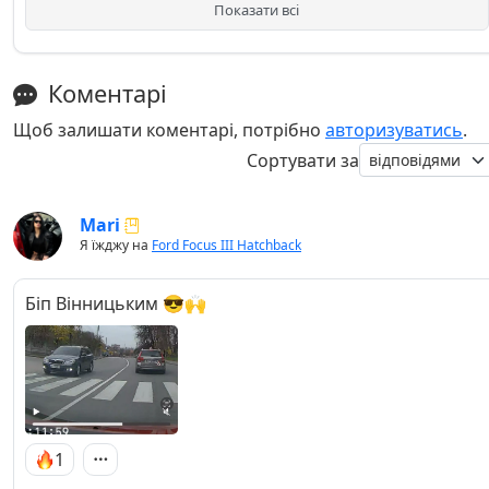
Показати всі
Коментарі
Щоб залишати коментарі, потрібно
авторизуватись
.
Сортувати за
Mari
Я їжджу на
Ford Focus III Hatchback
Біп Вінницьким 😎🙌
1