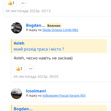
1
04 листопада 2023р. 03:13
Bogdan...
Власник
Я їжджу на
Skoda Octavia Combi Mk2
4oleh
який розхід траса і місто ?
4oleh, чесно навіть не засікав)
1
04 листопада 2023р. 09:05
lcoolmanl
Я їжджу на
Volkswagen Passat Variant (B5)
Bogdan...