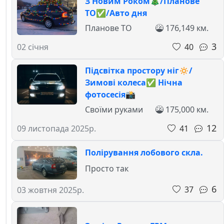
З Новим Роком🎄/Планове
ТО✅/Авто дня
Планове ТО
176,149 км.
3
40
02 січня
Підсвітка простору ніг🔅/
Зимові колеса✅ Нічна
фотосесія📸
Своїми руками
175,000 км.
12
41
09 листопада 2025р.
Полірування лобового скла.
Просто так
6
37
03 жовтня 2025р.