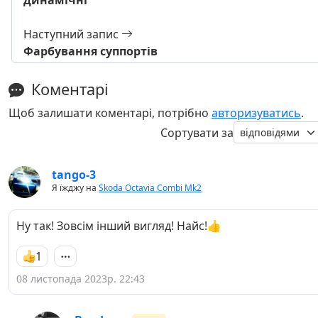
динамічні
Наступний запис
Фарбування суппортів
Коментарі
Щоб залишати коментарі, потрібно
авторизуватись
.
Сортувати за
tango-3
Я їжджу на
Skoda Octavia Combi Mk2
Ну так! Зовсім інший вигляд! Найс!👍
1
08 листопада 2023р. 22:43