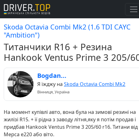
Skoda Octavia Combi Mk2 (1.6 TDI СAYC
"Ambition")
Титанчики R16 + Резина
Hankook Ventus Prime 3 205/6
Bogdan...
Я їжджу на
Skoda Octavia Combi Mk2
Вінниця, Україна
На момент купівлі авто, вона була на зимові резині на
жилізі R15. + її рідна з заводу літня,яку я потім продав і
придбав Hankook Ventus Prime 3 205/60 r16. Титани від
Мерса е220 або віто.