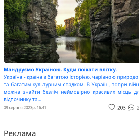
Мандруємо Україною. Куди поїхати влітку.
Україна - країна з багатою історією, чарівною природ
та багатим культурним спадком. В Україні, попри війн
можна знайти безліч неймовірно красивих місць д
відпочинку та...
203
09 серпня 2023р. 16:41
Реклама