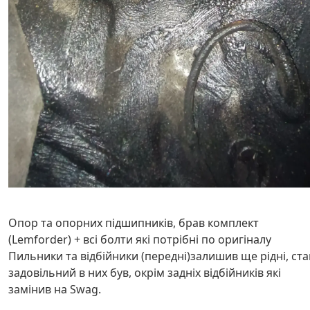
Опор та опорних підшипників, брав комплект
(Lemforder) + всі болти які потрібні по оригіналу
Пильники та відбійники (передні)залишив ще рідні, ста
задовільний в них був, окрім задніх відбійників які
замінив на Swag.