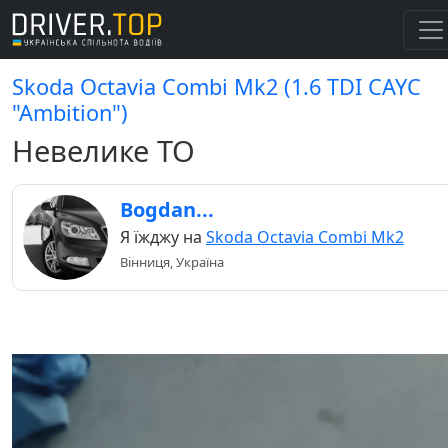
Skoda Octavia Combi Mk2 (1.6 TDI СAYC
"Ambition")
Невелике ТО
Bogdan...
Я їжджу на
Skoda Octavia Combi Mk2
Вінниця, Україна