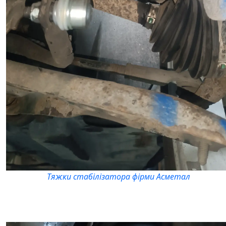
Тяжки стабілізатора фірми Асметал