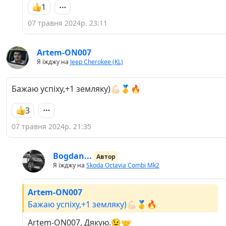
1
07 травня 2024р. 23:11
Artem-ON007
Я їжджу на
Jeep Cherokee (KL)
Бажаю успіху,+1 земляку)💪🏻🥇🔥
3
07 травня 2024р. 21:35
Bogdan...
Автор
Я їжджу на
Skoda Octavia Combi Mk2
Artem-ON007
Бажаю успіху,+1 земляку)💪🏻🥇🔥
Artem-ON007, Дякую.😉🤝