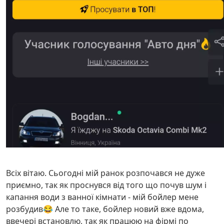
Всіх вітаю. Сьогодні мій ранок розпочався не дуже
приємно, так як проснувся від того що почув шум і
капання води з ванної кімнати - мій бойлер мене
розбудив😂 Але то таке, бойлер новий вже вдома,
ввечері встановлю, так як працюю на фірмі по