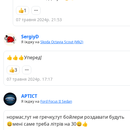
1
07 травня 2024р. 21:53
SergiyD
Я їжджу на
Skoda Octavia Scout (Mk2)
👍👍👍Уперед!
3
07 травня 2024р. 17:17
APTICT
Я їжджу на
Ford Focus II Sedan
нормас,тут не гречку,тут бойлери роздавати будуть
😄мені саме треба літрів на 30😄👍