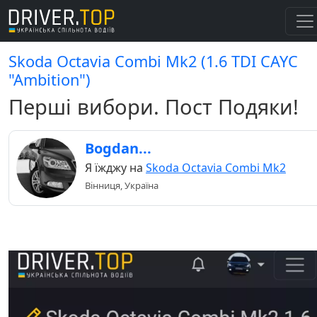
Skoda Octavia Combi Mk2 (1.6 TDI СAYC
"Ambition")
Перші вибори. Пост Подяки!
Bogdan...
Я їжджу на
Skoda Octavia Combi Mk2
Вінниця, Україна