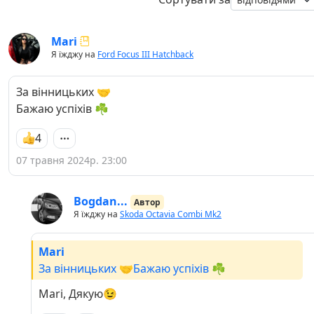
Mari
Я їжджу на
Ford Focus III Hatchback
За вінницьких 🤝
Бажаю успіхів ☘️
4
07 травня 2024р. 23:00
Bogdan...
Автор
Я їжджу на
Skoda Octavia Combi Mk2
Mari
За вінницьких 🤝Бажаю успіхів ☘️
Mari, Дякую😉