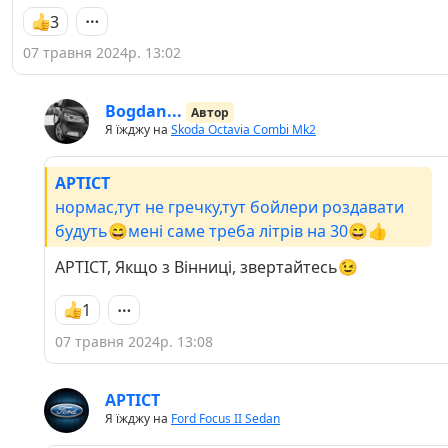
3
07 травня 2024р. 13:02
Bogdan...
Автор
Я їжджу на
Skoda Octavia Combi Mk2
APTICT
нормас,тут не гречку,тут бойлери роздавати
будуть😄мені саме треба літрів на 30😄👍
APTICT, Якщо з Вінниці, звертайтесь😉
1
07 травня 2024р. 13:08
APTICT
Я їжджу на
Ford Focus II Sedan