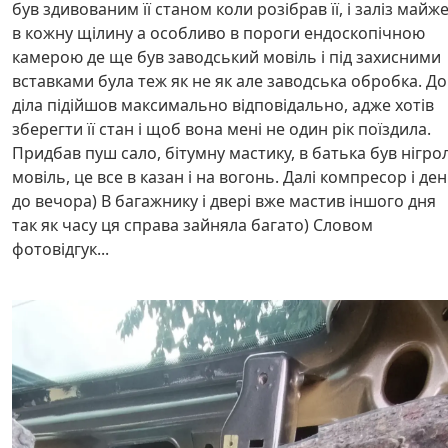
був здивованим її станом коли розібрав її, і заліз майж
в кожну щілину а особливо в пороги ендоскопічною
камерою де ще був заводський мовіль і під захисними
вставками була теж як не як але заводська обробка. До
діла підійшов максимально відповідально, адже хотів
зберегти її стан і щоб вона мені не один рік поїздила.
Придбав пуш сало, бітумну мастику, в батька був нігрол
мовіль, це все в казан і на вогонь. Далі компресор і де
до вечора) В багажнику і двері вже мастив іншого дня
так як часу ця справа зайняла багато) Словом
фотовідгук...