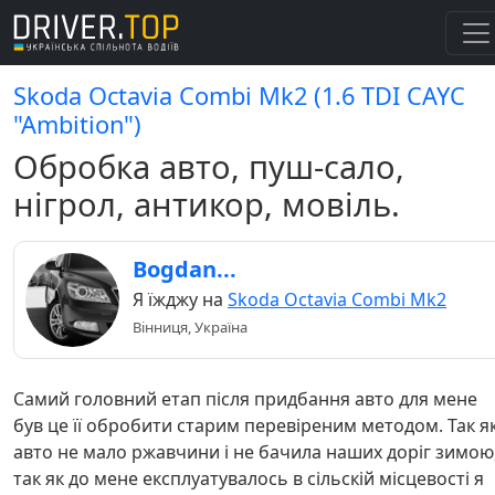
Skoda Octavia Combi Mk2 (1.6 TDI СAYC
"Ambition")
Обробка авто, пуш-сало,
нігрол, антикор, мовіль.
Bogdan...
Я їжджу на
Skoda Octavia Combi Mk2
Вінниця, Україна
Самий головний етап після придбання авто для мене
був це її обробити старим перевіреним методом. Так я
авто не мало ржавчини і не бачила наших доріг зимою
так як до мене експлуатувалось в сільскій місцевості я