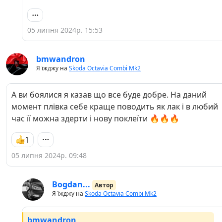
знайти лак та майстра гарного!
05 липня 2024р. 15:53
bmwandron
Я їжджу на
Skoda Octavia Combi Mk2
А ви боялися я казав що все буде добре. На даний
момент плівка себе краще поводить як лак і в любий
час її можна здерти і нову поклеїти 🔥🔥🔥
1
05 липня 2024р. 09:48
Bogdan...
Автор
Я їжджу на
Skoda Octavia Combi Mk2
bmwandron