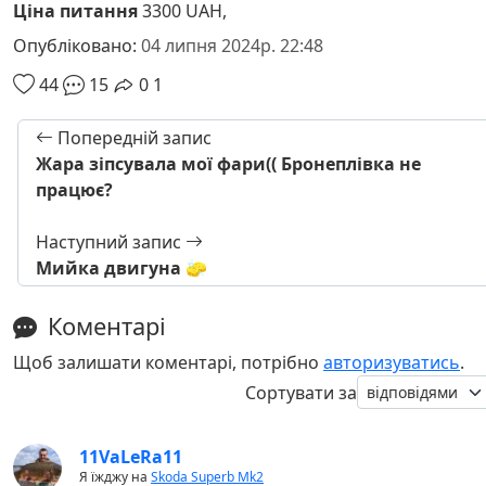
Ціна питання
3300 UAH,
Опубліковано:
04 липня 2024р. 22:48
44
15
0
1
Попередній запис
Жара зіпсувала мої фари(( Бронеплівка не
працює?
Наступний запис
Мийка двигуна 🧽
Коментарі
Щоб залишати коментарі, потрібно
авторизуватись
.
Сортувати за
11VaLeRa11
Я їжджу на
Skoda Superb Mk2