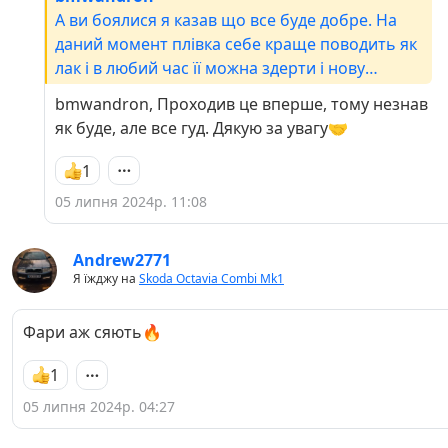
А ви боялися я казав що все буде добре. На
даний момент плівка себе краще поводить як
лак і в любий час її можна здерти і нову
поклеїти 🔥🔥🔥
bmwandron, Проходив це вперше, тому незнав
як буде, але все гуд. Дякую за увагу🤝
1
05 липня 2024р. 11:08
Andrew2771
Я їжджу на
Skoda Octavia Combi Mk1
Фари аж сяють🔥
1
05 липня 2024р. 04:27