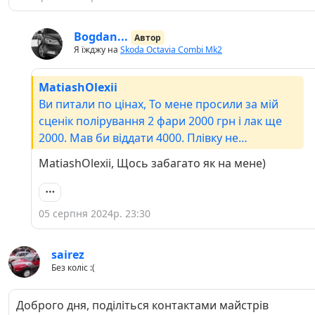
Bogdan...
Автор
Я їжджу на
Skoda Octavia Combi Mk2
MatiashOlexii
Ви питали по цінах, То мене просили за мій
сценік полірування 2 фари 2000 грн і лак ще
2000. Мав би віддати 4000. Плівку не
пропонували
MatiashOlexii, Щось забагато як на мене)
05 серпня 2024р. 23:30
sairez
Без коліс :(
Доброго дня, поділіться контактами майстрів