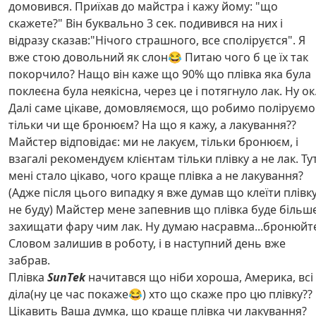
домовився. Приїхав до майстра і кажу йому: "що
скажете?" Він буквально 3 сек. подивився на них і
відразу сказав:"Нічого страшного, все споліруєтся". Я
вже стою довольний як слон😂 Питаю чого б це їх так
покорчило? Нащо він каже що 90% що плівка яка була
поклеєна була неякісна, через це і потягнуло лак. Ну ок
Далі саме цікаве, домовляємося, що робимо поліруєм
тільки чи ще бронюєм? На що я кажу, а лакування??
Майстер відповідає: ми не лакуєм, тільки бронюєм, і
взагалі рекомендуєм клієнтам тільки плівку а не лак. Ту
мені стало цікаво, чого краще плівка а не лакування?
(Адже після цього випадку я вже думав що клеїти плівк
не буду) Майстер мене запевнив що плівка буде більш
захищати фару чим лак. Ну думаю насравма...бронюйт
Словом залишив в роботу, і в наступний день вже
забрав.
Плівка
SunTek
начитався що ніби хороша, Америка, всі
діла(ну це час покаже😂) хто що скаже про цю плівку??
Цікавить Ваша думка, що краще плівка чи лакування?