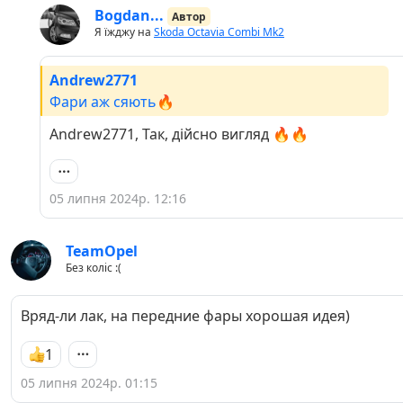
Bogdan...
Автор
Я їжджу на
Skoda Octavia Combi Mk2
Andrew2771
Фари аж сяють🔥
Andrew2771, Так, дійсно вигляд 🔥🔥
05 липня 2024р. 12:16
TeamOpel
Без коліс :(
Вряд-ли лак, на передние фары хорошая идея)
1
05 липня 2024р. 01:15