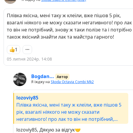
Плівка якісна, мені таку ж клеїли, вже пішов 5 рік,
взагалі ніякого не можу сказати негативного! про лак
то він не потрібний, знову ж таки полізе та і потрібно
також якісний знайти лак та майстра гарного!
1
05 липня 2024р. 14:08
Bogdan...
Автор
Я їжджу на
Skoda Octavia Combi Mk2
lozoviy85
Плівка якісна, мені таку ж клеїли, вже пішов 5
рік, взагалі ніякого не можу сказати
негативного! про лак то він не потрібний,
знову ж таки полізе та і потрібно також якісний
lozoviy85, Дякую за відгук🤝