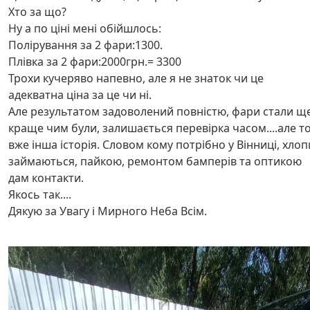
Хто за що?
Ну а по ціні мені обійшлось:
Полірування за 2 фари:1300.
Плівка за 2 фари:2000грн.= 3300
Трохи кучеряво напевно, але я не знаток чи це
адекватна ціна за це чи ні.
Але результатом задоволений повністю, фари стали щ
краще чим були, залишається перевірка часом....але т
вже інша історія. Словом кому потрібно у Вінниці, хлоп
займаються, пайкою, ремонтом бамперів та оптикою
дам контакти.
Якось так....
Дякую за Увагу і Мирного Неба Всім.