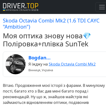
Skoda Octavia Combi Mk2 (1.6 TDI СAYC
"Ambition")
Моя оптика знову нова💎
Поліровка+плівка SunTek
Bogdan...
Я їжджу на
Skoda Octavia Combi Mk2
Вінниця, Україна
Вітаю. Продовження моєї історії з фарами. В минулому
пості, багато хто з Вас дав мені багато порад і
рекомендацій. Ну що ж, знайшов майстрів які
займаються відновленням оптики, подзвонив