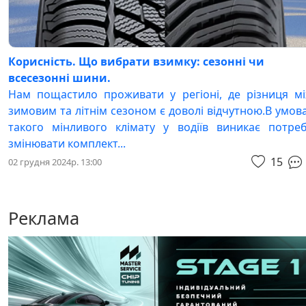
Корисність. Що вибрати взимку: сезонні чи
всесезонні шини.
Нам пощастило проживати у регіоні, де різниця м
зимовим та літнім сезоном є доволі відчутною.В умов
такого мінливого клімату у водіїв виникає потре
змінювати комплект...
15
02 грудня 2024р. 13:00
Реклама