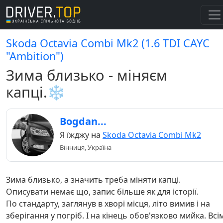
Skoda Octavia Combi Mk2 (1.6 TDI СAYC
"Ambition")
Зима близько - міняєм
капці.❄️
Bogdan...
Я їжджу на
Skoda Octavia Combi Mk2
Вінниця, Україна
Зима близько, а значить треба міняти капці.
Описувати немає що, запис більше як для історії.
По стандарту, заглянув в хворі місця, літо вимив і на
зберігання у погріб. І на кінець обов'язково мийка. Всі