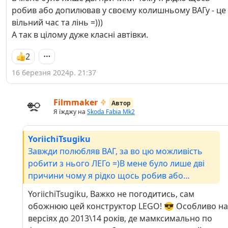
робив або допилював у своєму колишньому ВАГу - це
вільний час та лінь =)))
А так в цілому дуже класні автівки.
2
16 березня 2024р. 21:37
Filmmaker
Автор
Я їжджу на
Skoda Fabia Mk2
YoriichiTsugiku
Завжди полюбляв ВАГ, за во цю можливість
робити з нього ЛЕГо =)В мене було лише дві
причини чому я рідко щось робив або
допилював у своєму колишньому ВАГу - це
YoriichiTsugiku, Важко не погодитись, сам
вільний час та лінь =)))А так в цілому дуже
обожнюю цей конструктор LEGO! 😎 Особливо на
класні автівки.
версіях до 2013\14 років, де мамксимально по