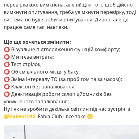
перевірка вже вимкнена, але ні! Для того щоб дійсно
вимкнути опитування, треба увімкнути перевірку, тоді
система не буде робити опитування! Дивно, але це
працює саме так, навпаки.
Що ще хочеться змінити:
⭕️ Візуальне підтвердження функцій комфорту;
⭕️ Миттєва витрата;
⭕️ Тест стрілок;
⭕️ Об'єм вільного місця у баку;
⭕️ Зміна інтервалу ТО (за пробігом та за часом);
⭕️ Клаксон без запалювання;
⭕️ Деактивація роботи склопідйомників без
увімкненого запалювання;
Ну і як не зробити декілька світлин під час зустрічі з
@Makes1510
! Fabia Club і все таке 😁