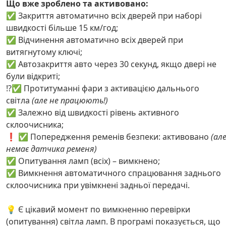
Що вже зроблено та активовано:
✅ Закриття автоматично всіх дверей при наборі
швидкості більше 15 км/год;
✅ Відчинення автоматично всіх дверей при
витягнутому ключі;
✅ Автозакриття авто через 30 секунд, якщо двері не
були відкриті;
⁉️✅ Протитуманні фари з активацією дальнього
світла
(але не працюють!)
✅ Залежно від швидкості рівень активного
склоочисника;
❗️ ✅ Попередження ременів безпеки: активовано
(ал
немає датчика ременя)
✅ Опитування ламп (всіх) – вимкнено;
✅ Вимкнення автоматичного спрацювання заднього
склоочисника при увімкнені задньої передачі.
💡 Є цікавий момент по вимкненню перевірки
(опитування) світла ламп. В програмі показується, що