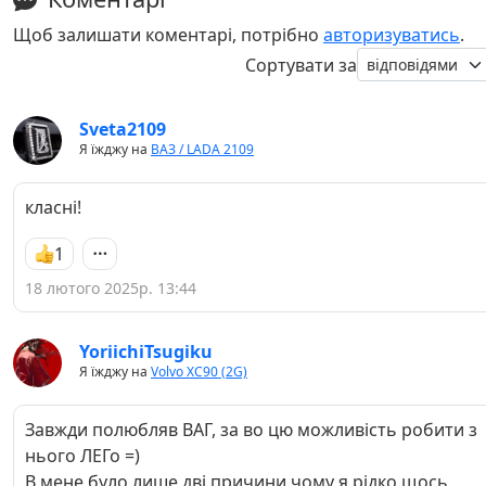
Щоб залишати коментарі, потрібно
авторизуватись
.
Сортувати за
Sveta2109
Я їжджу на
ВАЗ / LADA 2109
класні!
1
18 лютого 2025р. 13:44
YoriichiTsugiku
Я їжджу на
Volvo XC90 (2G)
Завжди полюбляв ВАГ, за во цю можливість робити з
нього ЛЕГо =)
В мене було лише дві причини чому я рідко щось