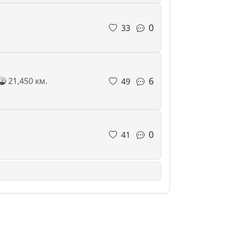
0
33
6
21,450 км.
49
0
41