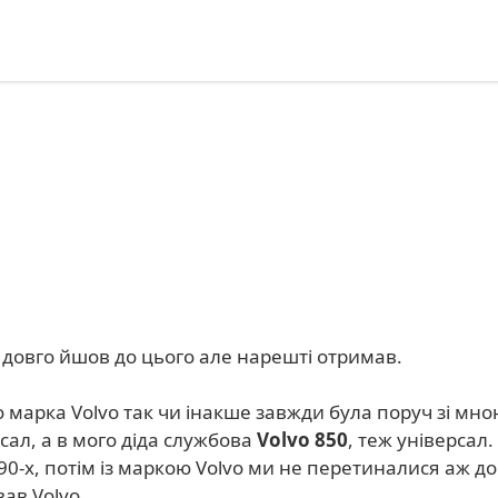
, довго йшов до цього але нарешті отримав.
що марка Volvo так чи інакше завжди була поруч зі м
рсал, а в мого діда службова
Volvo 850
, теж універсал.
 90-х, потім із маркою Volvo ми не перетиналися аж д
ав Volvo.