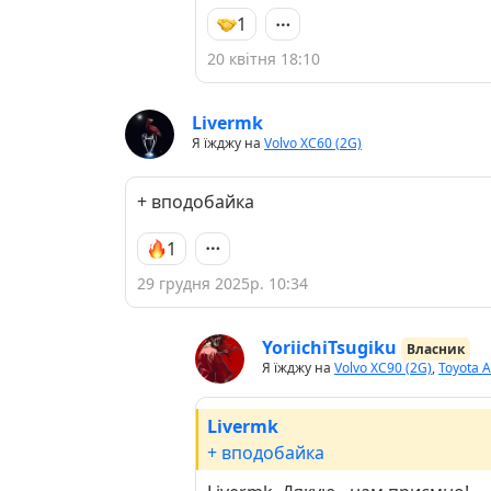
1
20 квітня 18:10
Livermk
Я їжджу на
Volvo XC60 (2G)
+ вподобайка
1
29 грудня 2025р. 10:34
YoriichiTsugiku
Власник
Я їжджу на
Volvo XC90 (2G)
,
Toyota A
Livermk
+ вподобайка