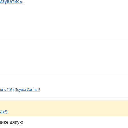
изуватись
.
uris (1G)
,
Toyota Carina E
ах!)
лике дякую