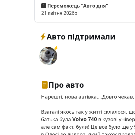
Переможець "Авто дня"
21 квітня 2026р
Авто підтримали
Про авто
Нарешті, нова автівка….Довго чекав
Взагалі якось так у житті склалося, 
батька була
Volvo 740
в кузові уніве
але сам факт, були! Це все було ще у
в Одесі до дилера, який також продав