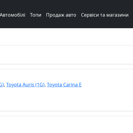
Автомобілі
Топи
Продаж авто
Сервіси та магазини
Next
G)
,
Toyota Auris (1G)
,
Toyota Carina E