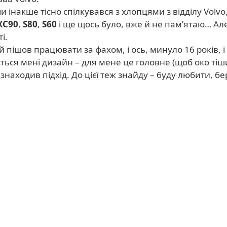
и інакше тісно спілкувався з хлопцями з відділу Volv
XC90
,
S80
,
S60
і ще щось було, вже й не пам’ятаю… Ал
і.
й пішов працювати за фахом, і ось, минуло 16 років, 
ться мені дизайн – для мене це головне (щоб око тіши
я знаходив підхід. До цієї теж знайду – буду любити, бе