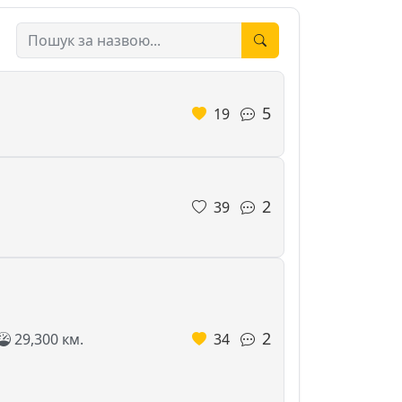
5
19
2
39
2
29,300 км.
34