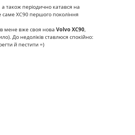
o, а також періодично катався на
е саме XC90 першого покоління
і в мене вже своя нова
Volvo XC90
,
ло). До недоліків ставлюся спокійно:
регти й пестити =)