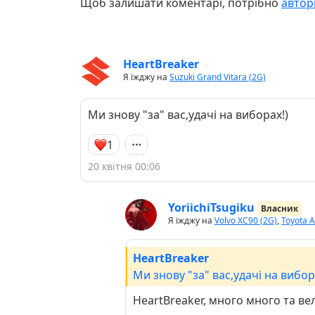
Щоб залишати коментарі, потрібно
автор
HeartBreaker
Я їжджу на
Suzuki Grand Vitara (2G)
Ми знову "за" вас,удачi на виборах!)
1
20 квітня 00:06
YoriichiTsugiku
Власник
Я їжджу на
Volvo XC90 (2G)
,
Toyota A
HeartBreaker
Ми знову "за" вас,удачi на вибор
HeartBreaker, много много та ве