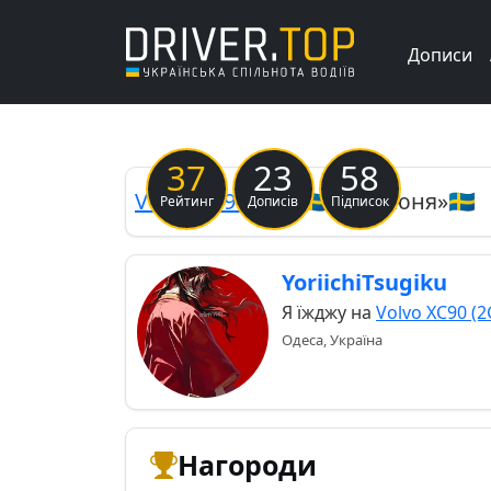
Дописи
Previous
37
23
58
Volvo
XC90 (2G)
🇸🇪 «Гарнюня»🇸🇪
Рейтинг
Дописів
Підписок
YoriichiTsugiku
Я їжджу на
Volvo XC90 (2
Одеса, Україна
Нагороди