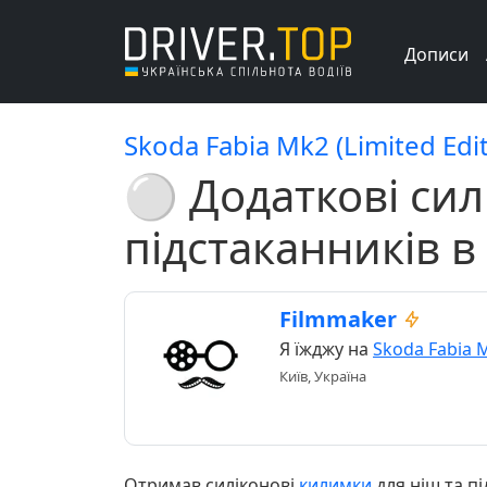
Дописи
Skoda Fabia Mk2 (Limited Edit
⚪️ Додаткові сил
підстаканників в
Filmmaker
Я їжджу на
Skoda Fabia 
Київ, Україна
Отримав силіконові
килимки
для ніш та пі