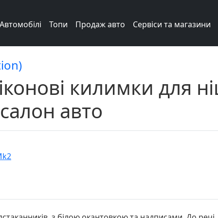
Автомобілі
Топи
Продаж авто
Сервіси та магазини
ion)
іконові килимки для ні
 салон авто
Mk2
дстаканників, з білою окантовкою та надписами. До речі, 