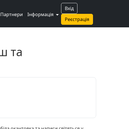
Вхід
Партнери
Інформація
Реєстрація
ш та
біла окантовка та написи світяться у