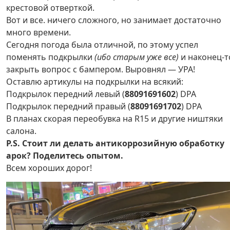
крестовой отверткой.
Вот и все. ничего сложного, но занимает достаточно
много времени.
Сегодня погода была отличной, по этому успел
поменять подкрылки
(ибо старым уже все)
и наконец-т
закрыть вопрос с бампером. Выровнял — УРА!
Оставлю артикулы на подкрылки на всякий:
Подкрылок передний левый (
88091691602
) DPA
Подкрылок передний правый (
88091691702
) DPA
В планах скорая переобувка на R15 и другие ништяки
салона.
P.S. Стоит ли делать антикоррозийную обработку
арок? Поделитесь опытом.
Всем хороших дорог!