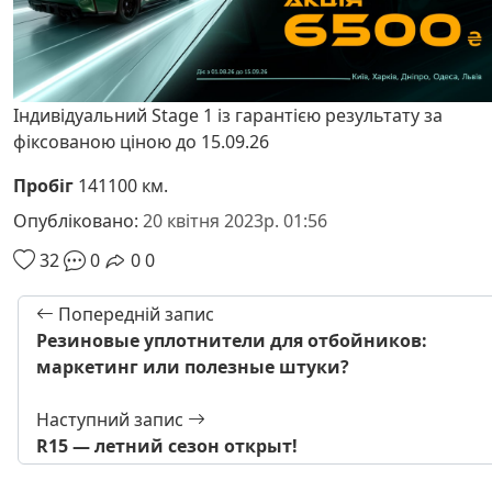
Індивідуальний Stage 1 із гарантією результату за
фіксованою ціною до 15.09.26
Пробіг
141100 км.
Опубліковано:
20 квітня 2023р. 01:56
32
0
0
0
Попередній запис
Резиновые уплотнители для отбойников:
маркетинг или полезные штуки?
Наступний запис
R15 — летний сезон открыт!