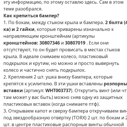
эту информацию, по этому оставлю здесь. Сам в этом
теме разобрался.
Как крепиться бампер?
1. По бокам, между стыком крыла и бампера.
2 болта (
ка) и 2 гайки
, которые приварены изначально к
направляющим кронштейнам (артикулы
кронштейнов:
30807346
и
30807019
. Если они
отсутствуют, то он будет провисать в местах стыков
крыла. В идеале снимаем колесо, пластиковый
подкрылок и крутим, но можно и просто вывернуть
колесо и частично снять подкрылок.
2. Крепления 2 шт. ушка внизу бампера, которые
крепятся к усилителю. В эти ушки вставлены
розпорн
вставки
(артикул:
WHT003737
). Открутить винт (или ч
там может у вас быть) можно сняв одну из защитных
пластиковых вставок (когда снимаете птф).
3. Открываем капот и сверху бампера откручиваем ви
под звездообразную отвёртку (TORX) 2 шт. по бокам и 
шт. в центре пластиковые распорные винты обычной