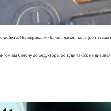
о робити. Перекриваємо балон, даємо час, щоб газ сам 
гом від балону до редуктора, бо туди також не дивився 