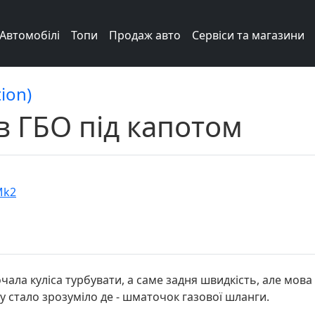
Автомобілі
Топи
Продаж авто
Сервіси та магазини
ion)
в ГБО під капотом
Mk2
чала куліса турбувати, а саме задня швидкість, але мова
азу стало зрозуміло де - шматочок газової шланги.