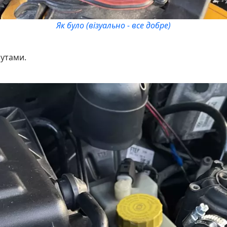
Як було (візуально - все добре)
мутами.