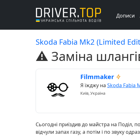
Дописи
Skoda Fabia Mk2 (Limited Edit
⚠️ Заміна шлангі
Filmmaker
Я їжджу на
Skoda Fabia 
Київ, Україна
Сьогодні приїздив до майстра на Поділ, по
відчули запах газу, а потім і по звуку одр