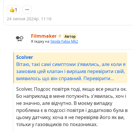
1
24 липня 2024р. 11:16
Filmmaker
Автор
Я їжджу на
Skoda Fabia Mk2
Scolver
Вітаю, такі самі симптоми зʼявились, але коли я
замовив цей клапан і вирішив перевірити свій,
виявилось що він справний. Перевірити
можна так: він не повинен продуватися коли
Scolver, Подсос повітря тоді, якщо все решта ок.
на нього не йде живлення, а при підключенні
Бо наприклад в мене потужніть з'явилась, хоч і
12в він продувається в напрямку стрілки. Тому
не значно, але відчутно. В моєму випадку
зробив повернення і сиджу тепер думаю що
проблема є в подсосі повітря і додатково була в
міняти далі, бо всеодно проблема з запуском
цьому датчику, хоча я не перевіряв його як ви,
вранці не зникла, інколи запускається не з
тільки у газовщиків по показниках.
першого разу.