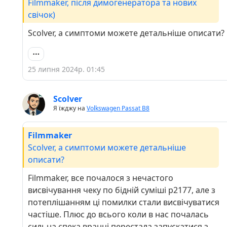
Filmmaker, після димогенератора та нових
свічок)
Scolver, а симптоми можете детальніше описати?
25 липня 2024р. 01:45
Scolver
Я їжджу на
Volkswagen Passat B8
Filmmaker
Scolver, а симптоми можете детальніше
описати?
Filmmaker, все почалося з нечастого
висвічування чеку по бідній суміші p2177, але з
потеплішанням ці помилки стали висвічуватися
частіше. Плюс до всього коли в нас почалась
сильна спека вранці перестала запускатися з