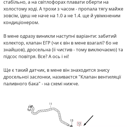
стабільно, а на світлофорах плавати оберти на
холостому ході. А трохи з часом - пропала тягу майже
зовсім, їдеш не наче на 1.0 а не 1.4. ще й увімкненим
кондиціонером.
В мене одразу виникли наступні варіанти: забитий
колектор, клапан ЕГР (чи є він в мене взагалі? бо не
знайшов), дросельна (її чистив - тому виключаємо) та
підсос повітря. Все? А ось і ні!
Ще є такий датчик, в мене він знаходится знису
дросельної заслонки, називаєтся "Клапан вентиляції
паливного бака" - на схемі нижче.