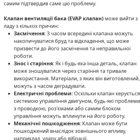
самим підтвердив саме цю проблему.
Клапан вентиляції бака (EVAP клапан)
може вийти з
ладу з кількох причин:
Засмічення
: З часом всередині клапана можуть
накопичуватися бруд та відкладення, що може
призвести до його засмічення та неправильної
роботи.
Знос і старіння
: Як і будь-яка інша деталь, клапан
може зношуватися через старіння та тривале
використання. Матеріали, з яких він виготовлений,
можуть з часом деградувати.
Електричні проблеми
: Оскільки клапан керується
системою управління двигуном, будь-які проблеми
з проводкою, роз'ємами або самим блоком
управління можуть вплинути на його роботу.
Механічні пошкодження
: Клапан може бути
пошкоджений внаслідок зовнішнього впливу,
наприклад, удару або вібрації.