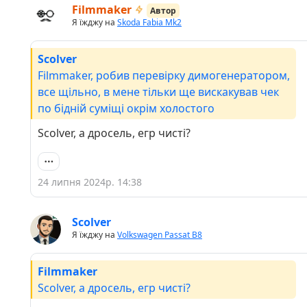
Filmmaker
Автор
Я їжджу на
Skoda Fabia Mk2
Scolver
Filmmaker, робив перевірку димогенератором,
все щільно, в мене тільки ще вискакував чек
по бідній суміщі окрім холостого
Scolver, а дросель, егр чисті?
24 липня 2024р. 14:38
Scolver
Я їжджу на
Volkswagen Passat B8
Filmmaker
Scolver, а дросель, егр чисті?