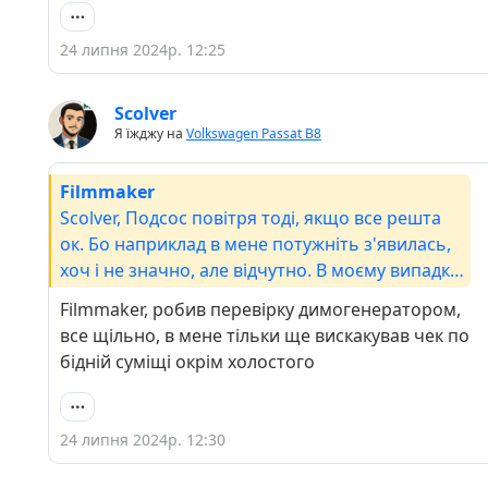
24 липня 2024р. 12:25
Scolver
Я їжджу на
Volkswagen Passat B8
Filmmaker
Scolver, Подсос повітря тоді, якщо все решта
ок. Бо наприклад в мене потужніть з'явилась,
хоч і не значно, але відчутно. В моєму випадку
проблема є в подсосі повітря і додатково була
Filmmaker, робив перевірку димогенератором,
в цьому датчику, хоча я не перевіряв його як
все щільно, в мене тільки ще вискакував чек по
ви, тільки у газовщиків по показниках.
бідній суміщі окрім холостого
24 липня 2024р. 12:30