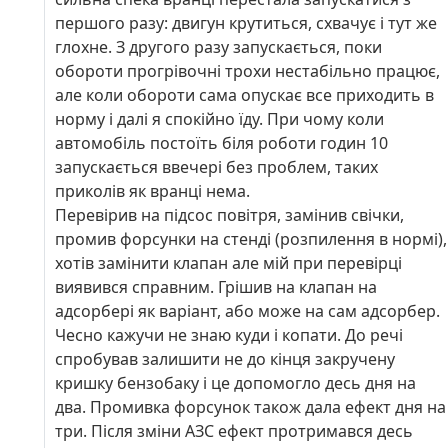
першого разу: двигун крутиться, схвачує і тут же
глохне. З другого разу запускається, поки
обороти прогрівочні трохи нестабільно працює,
але коли обороти сама опускає все приходить в
норму і далі я спокійно їду. При чому коли
автомобіль постоїть біля роботи годин 10
запускається ввечері без проблем, таких
приколів як вранці нема.
Перевірив на підсос повітря, замінив свічки,
промив форсунки на стенді (розпилення в нормі),
хотів замінити клапан але мій при перевірці
виявився справним. Грішив на клапан на
адсорбері як варіант, або може на сам адсорбер.
Чесно кажучи не знаю куди і копати. До речі
спробував залишити не до кінця закручену
кришку бензобаку і це допомогло десь дня на
два. Промивка форсунок також дала ефект дня на
три. Після зміни АЗС ефект протримався десь