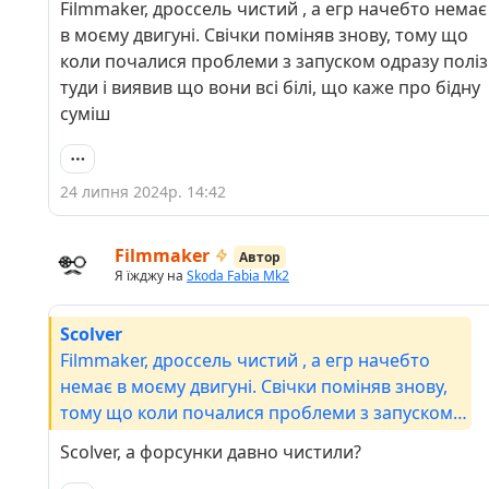
Filmmaker, дроссель чистий , а егр начебто немає
в моєму двигуні. Свічки поміняв знову, тому що
коли почалися проблеми з запуском одразу поліз
туди і виявив що вони всі білі, що каже про бідну
суміш
24 липня 2024р. 14:42
Filmmaker
Автор
Я їжджу на
Skoda Fabia Mk2
Scolver
Filmmaker, дроссель чистий , а егр начебто
немає в моєму двигуні. Свічки поміняв знову,
тому що коли почалися проблеми з запуском
одразу поліз туди і виявив що вони всі білі, що
Scolver, а форсунки давно чистили?
каже про бідну суміш