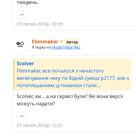
тиждень.
25 липня 2024р. 09:39
Filmmaker
Автор
Я їжджу на
Skoda Fabia Mk2
Scolver
Filmmaker, все почалося з нечастого
висвічування чеку по бідній суміші p2177, але з
потеплішанням ці помилки стали
висвічуватися частіше. Плюс до всього коли в
Scolver, хм… а на сервісі були? Які вони версії
нас почалась сильна спека вранці перестала
можуть надати?
запускатися з першого разу: двигун крутиться,
схвачує і тут же глохне. З другого разу
запускається, поки обороти прогрівочні трохи
25 липня 2024р. 12:31
нестабільно працює, але коли обороти сама