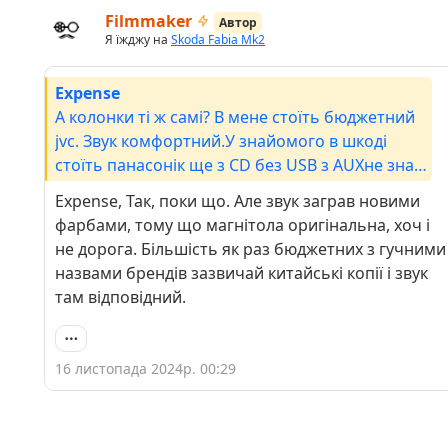
Filmmaker
Автор
Я їжджу на
Skoda Fabia Mk2
Expense
А колонки ті ж самі? В мене стоїть бюджетний
jvc. Звук комфортний.У знайомого в шкоді
стоїть панасонік ще з CD без USB з AUXне знаю
чі колонки стандартні. Звук з панасоніка
Expense, Так, поки що. Але звук заграв новими
яскравий.
фарбами, тому що магнітола оригінальна, хоч і
не дорога. Більшість як раз бюджетних з гучними
назвами брендів зазвичай китайські копії і звук
там відповідний.
16 листопада 2024р. 00:29