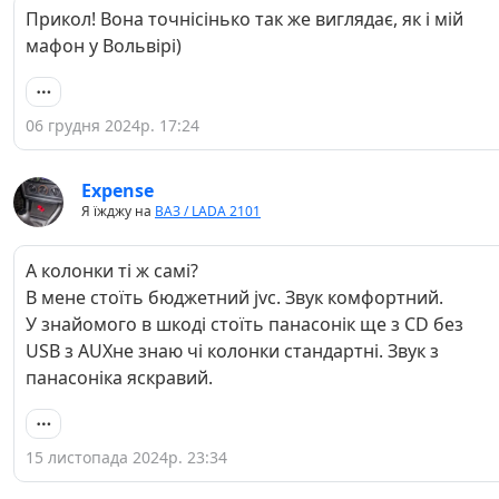
Прикол! Вона точнісінько так же виглядає, як і мій
мафон у Вольвірі)
06 грудня 2024р. 17:24
Expense
Я їжджу на
ВАЗ / LADA 2101
А колонки ті ж самі?
В мене стоїть бюджетний jvc. Звук комфортний.
У знайомого в шкоді стоїть панасонік ще з CD без
USB з AUXне знаю чі колонки стандартні. Звук з
панасоніка яскравий.
15 листопада 2024р. 23:34