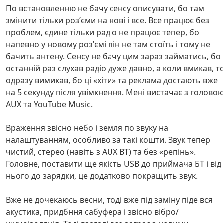
По встановленню не бачу сенсу описувати, бо там
змінити тільки розʼєми на нові і все. Все працює без
проблем, єдине тільки радіо не працює тепер, бо
напевно у новому розʼємі пін не там стоїть і тому не
бачить антену. Сенсу не бачу цим зараз займатись, бо 
останній раз слухав радіо дуже давно, а коли вмикав, т
одразу вимикав, бо ці «хіти» та реклама достають вже
на 5 секунду після увімкнення. Мені вистачає з голово
AUX та YouTube Music.
Враження звісно небо і земля по звуку на
налаштуванням, особливо за такі кошти. Звук тепер
чистий, стерео (навіть з AUX BT) та без «репінь».
Головне, поставити ще якість USB до приймача БТ і від
нього до зарядки, це додатково покращить звук.
Вже не дочекаюсь весни, тоді вже під заміну піде вся
акустика, придбння сабуфера і звісно вібро/