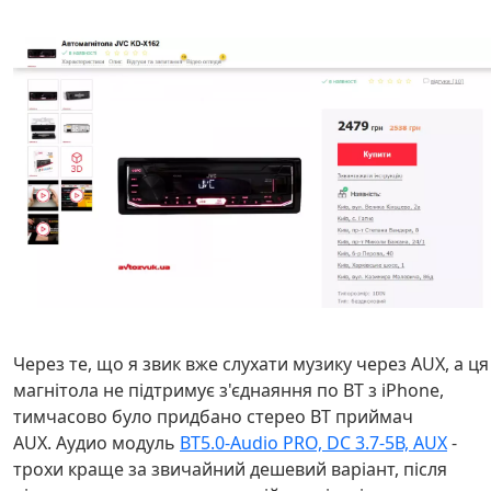
Через те, що я звик вже слухати музику через AUX, а ця
магнітола не підтримує з'єднаяння по BT з iPhone,
тимчасово було придбано стерео BT приймач
AUX. Аудио модуль
BT5.0-Audio PRO, DC 3.7-5В, AUX
-
трохи краще за звичайний дешевий варіант, після