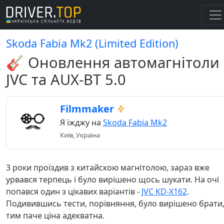
Skoda Fabia Mk2 (Limited Edition)
🎸 Оновлення автомагнітоли
JVC та AUX-BT 5.0
Filmmaker
Я їжджу на
Skoda Fabia Mk2
Київ, Україна
3 роки проїздив з китайскою магнітолою, зараз вже
урвався терпець і було вирішено щось шукати. На очі
попався один з цікавих варіантів -
JVC KD-X162
.
Подивившись тести, порівняння, було вирішено брати
тим паче ціна адекватна.