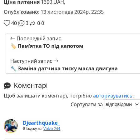
Ціна питання
1300 UAH,
Опубліковано:
13 листопада 2024р. 22:35
40
3
0
0
Попередній запис
🏷️ Памʼятка ТО під капотом
Наступний запис
🔧 Заміна датчика тиску масла двигуна
Коментарі
Щоб залишати коментарі, потрібно
авторизуватись
.
Сортувати за
Djearthquake_
Я їжджу на
Volvo 244