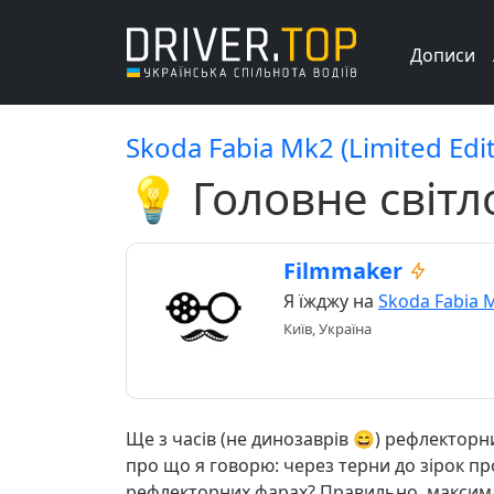
Дописи
Skoda Fabia Mk2 (Limited Edit
💡 Головне світ
Filmmaker
Я їжджу на
Skoda Fabia 
Київ, Україна
Ще з часів (не динозаврів 😄) рефлекторни
про що я говорю: через терни до зірок пр
рефлекторних фарах? Правильно, максимал