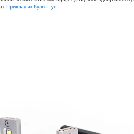
ко.
Приклад як було - тут.