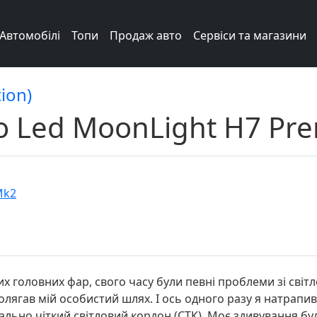
Автомобілі
Топи
Продаж авто
Сервіси та магазини
ion)
ло Led MoonLight H7 Pr
Mk2
х головних фар, свого часу були певні проблеми зі світло
олягав мій особистий шлях. І ось одного разу я натрапи
ьно чіткий світловий кордон (СТК). Моє здивування бул