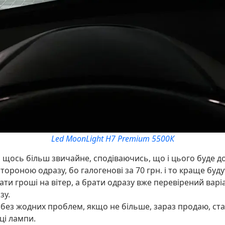
Led MoonLight H7 Premium 5500К
 щось більш звичайне, сподіваючись, що і цього буде до
тороною одразу, бо галогенові за 70 грн. і то краще буду
ти гроші на вітер, а брати одразу вже перевірений варіа
зу.
ез жодних проблем, якщо не більше, зараз продаю, стан 
 ці лампи.