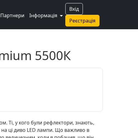
Вхід
Партнери
Інформація
Реєстрація
emium 5500К
м. Ті, у кого були рефлектори, знають,
в на ці диво LED лампи. Що важливо в
о величезним, коли я побачив, що він