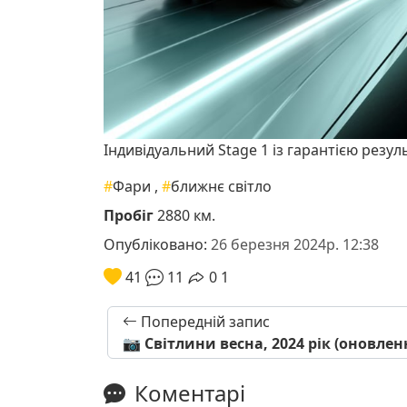
Індивідуальний Stage 1 із гарантією резул
#
Фари
,
#
ближнє світло
Пробіг
2880 км.
Опубліковано:
26 березня 2024р. 12:38
41
11
0
1
Попередній запис
📷 Світлини весна, 2024 рік (оновле
Коментарі