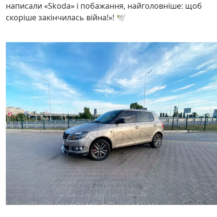
написали «Skoda» і побажання, найголовніше: щоб
скоріше закінчилась війна!»! 🕊️