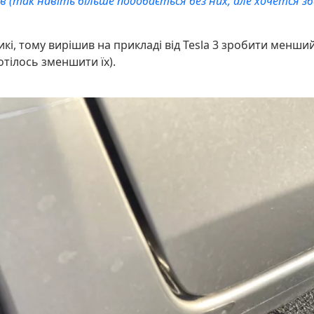
в (так навіть більше подобається без них, але хочется з
икі, тому вирішив на прикладі від Tesla 3 зробити менши
отілось зменшити їх).