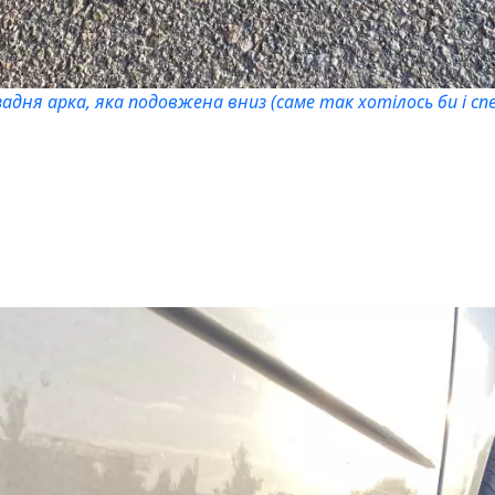
задня арка, яка подовжена вниз (саме так хотілось би і сп