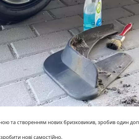
іною та створенням нових бризковикив, зробив один до
 зробити нові самостійно.