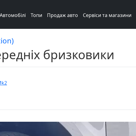
Автомобілі
Топи
Продаж авто
Сервіси та магазини
ion)
редніх бризковики
Mk2