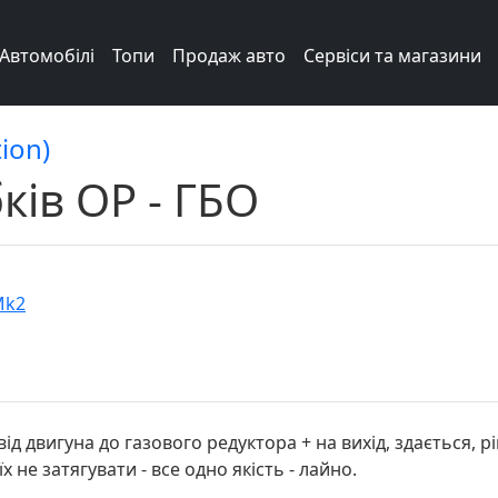
Автомобілі
Топи
Продаж авто
Сервіси та магазини
ion)
ків ОР - ГБО
Mk2
ід двигуна до газового редуктора + на вихід, здається, рі
їх не затягувати - все одно якість - лайно.