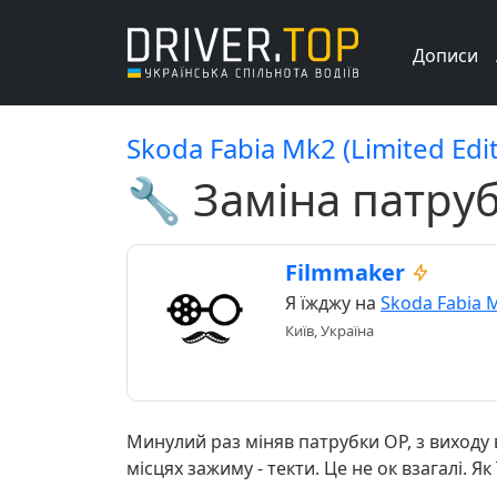
Дописи
Skoda Fabia Mk2 (Limited Edit
🔧 Заміна патруб
Filmmaker
Я їжджу на
Skoda Fabia 
Київ, Україна
Минулий раз міняв патрубки ОР, з виходу в
місцях зажиму - текти. Це не ок взагалі. Як 