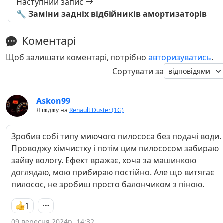
Наступний запис
🔧 Заміни задніх відбійників амортизаторів
Коментарі
Щоб залишати коментарі, потрібно
авторизуватись
.
Сортувати за
Askon99
Я їжджу на
Renault Duster (1G)
Зробив собі типу миючого пилососа без подачі води.
Проводжу хімчистку і потім цим пилососом забираю
зайву вологу. Ефект вражає, хоча за машинкою
доглядаю, мою прибираю постійно. Але що витягає
пилосос, не зробиш просто балончиком з піною.
1
09 вересня 2024р. 14:32