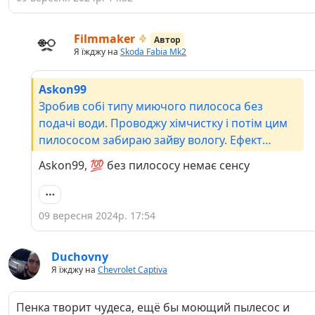
Filmmaker
Автор
Я їжджу на
Skoda Fabia Mk2
Askon99
Зробив собі типу миючого пилососа без
подачі води. Проводжу хімчистку і потім цим
пилососом забираю зайву вологу. Ефект
вражає, хоча за машинкою доглядаю, мою
Askon99, 💯 без пилососу немає сенсу
прибираю постійно. Але що витягає пилосос,
не зробиш просто балончиком з піною.
09 вересня 2024р. 17:54
Duchovny
Я їжджу на
Chevrolet Captiva
Пенка творит чудеса, ещё бы моющий пылесос и