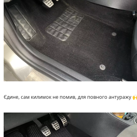
Єдине, сам килимок не помив, для повного антуражу 