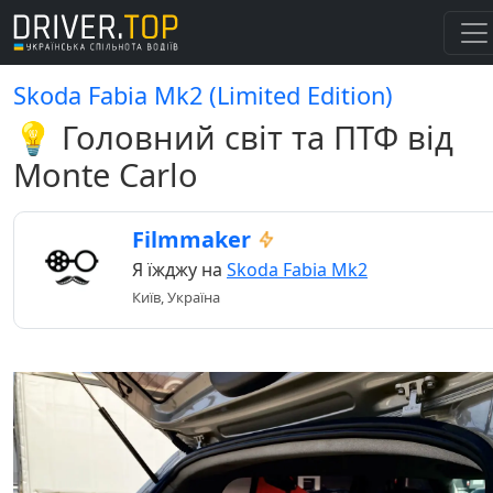
Skoda Fabia Mk2 (Limited Edition)
💡 Головний світ та ПТФ від
Monte Carlo
Filmmaker
Я їжджу на
Skoda Fabia Mk2
Київ, Україна