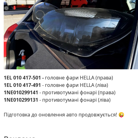
1EL 010 417-501 -
головне фари HELLA (права)
1EL 010 417-491
- головне фари HELLA (ліва)
1NE010299141
- противотумані фонарі (права)
1NE010299131
- противотумані фонарі (ліва)
Підготовка до оновлення авто продовжується! 😜