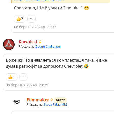
Constantin, Ще й урвати 2 по ціні 1 😁
2
06 березня 2024р. 21:37
Кowаlsкі
Я їжджу на
Dodge Challenger
Божечки! То виявляється комплектація така. Я вже
думав ретрофіт за допомоги Chevrolet 🤣
1
06 березня 2024р. 20:29
Filmmaker
Автор
Я їжджу на
Skoda Fabia Mk2