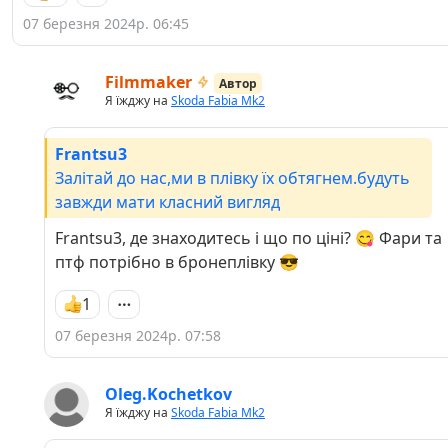
07 березня 2024р. 06:45
Filmmaker
Автор
Я їжджу на
Skoda Fabia Mk2
Frantsu3
Залітай до нас,ми в плівку їх обтягнем.будуть
завжди мати класний вигляд
Frantsu3, де знаходитесь і що по ціні? 😋 Фари та
птф потрібно в бронеплівку 😎
1
07 березня 2024р. 07:58
Oleg.Kochetkov
Я їжджу на
Skoda Fabia Mk2