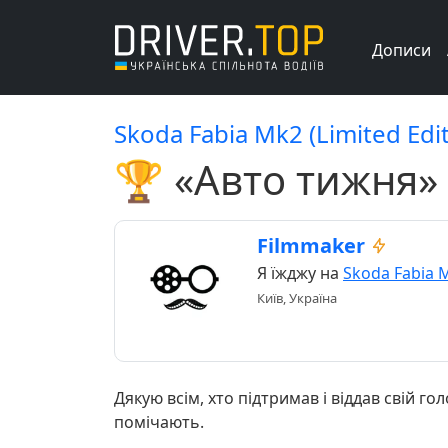
Дописи
Skoda Fabia Mk2 (Limited Edit
🏆 «Авто тижня»
Filmmaker
Я їжджу на
Skoda Fabia 
Київ, Україна
Дякую всім, хто підтримав і віддав свій г
помічають.