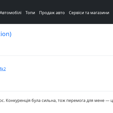
Автомобілі
Топи
Продаж авто
Сервіси та магазини
ion)
Mk2
олос. Конкуренція була сильна, тож перемога для мене — ц