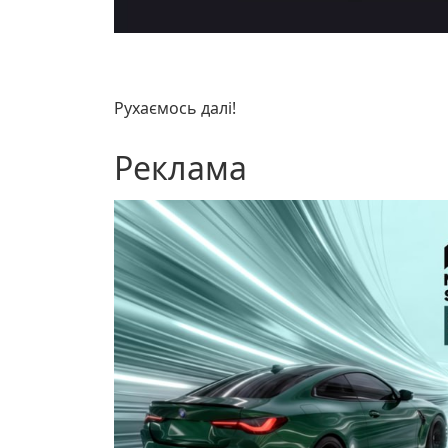
Рухаємось далі!
Реклама