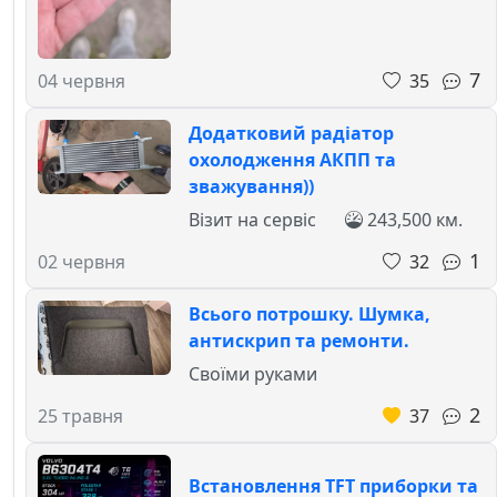
7
35
04 червня
Додатковий радіатор
охолодження АКПП та
зважування))
Візит на сервіс
243,500 км.
1
32
02 червня
Всього потрошку. Шумка,
антискрип та ремонти.
Своїми руками
2
37
25 травня
Встановлення TFT приборки та