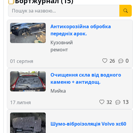
Бортжурнал (15)
Антикорозійна обробка
передніх арок.
Кузовний
ремонт
0
26
01 серпня
Очищення скла від водного
каменю + антидощ.
Мийка
13
32
17 липня
Шумо-віброізоляція Volvo xc60