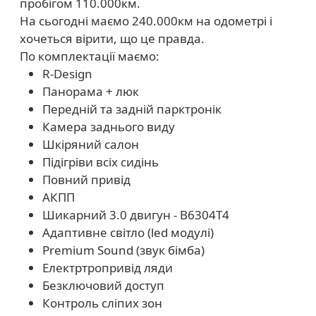
пробігом 110.000км.
На сьогодні маємо 240.000км на одометрі і
хочеться вірити, що це правда.
По комплектації маємо:
R-Design
Панорама + люк
Передній та задній парктронік
Камера заднього виду
Шкіряний салон
Підігріви всіх сидінь
Повний привід
АКПП
Шикарний 3.0 двигун - B6304T4
Адаптивне світло (led модулі)
Premium Sound (звук бімба)
Електртропривід ляди
Безключовий доступ
Контроль сліпих зон