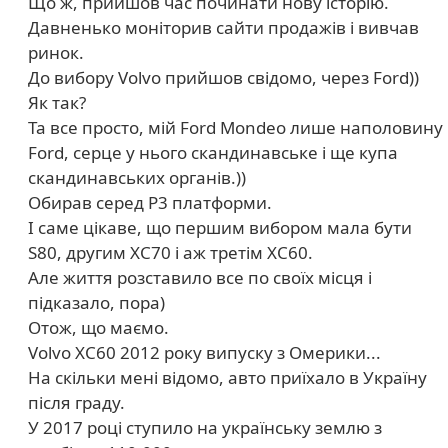
Що ж, прийшов час починати нову історію.
Давненько моніторив сайти продажів і вивчав
ринок.
До вибору Volvo прийшов свідомо, через Ford))
Як так?
Та все просто, мій Ford Mondeo лише наполовину
Ford, серце у нього скандинавське і ще купа
скандинавських органів.))
Обирав серед P3 платформи.
І саме цікаве, що першим вибором мала бути
S80, другим XC70 і аж третім XC60.
Але життя розставило все по своїх місця і
підказало, пора)
Отож, що маємо.
Volvo XC60 2012 року випуску з Омерики...
На скільки мені відомо, авто приїхало в Україну
після граду.
У 2017 році ступило на українську землю з