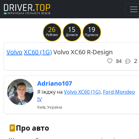
26
15
19
Previous
Ne
Рейтинг
Дописів
Підписок
Volvo
XC60 (1G)
Volvo XC60 R-Design
2
84
Adriano107
Я їжджу на
Volvo XC60 (1G)
,
Ford Mondeo
IV
Київ, Україна
Про авто