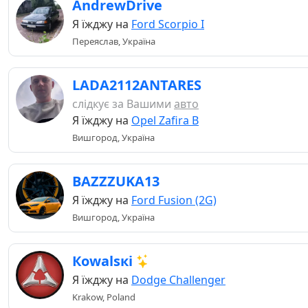
AndrewDrive
Я їжджу на
Ford Scorpio I
Переяслав, Україна
LADA2112ANTARES
слідкує за Вашими
авто
Я їжджу на
Opel Zafira B
Вишгород, Україна
BAZZZUKA13
Я їжджу на
Ford Fusion (2G)
Вишгород, Україна
Кowаlsкі
Я їжджу на
Dodge Challenger
Krakow, Poland