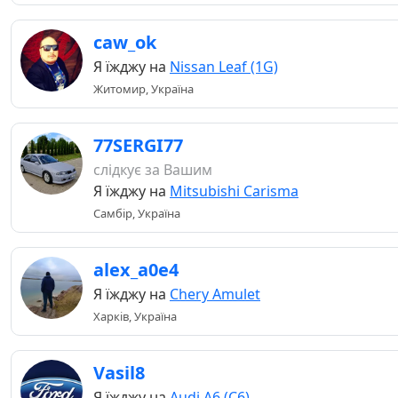
caw_ok
Я їжджу на
Nissan Leaf (1G)
Житомир, Україна
77SERGI77
слідкує за Вашим
Я їжджу на
Mitsubishi Carisma
Самбір, Україна
alex_a0e4
Я їжджу на
Chery Amulet
Харків, Україна
Vasil8
Я їжджу на
Audi A6 (C6)