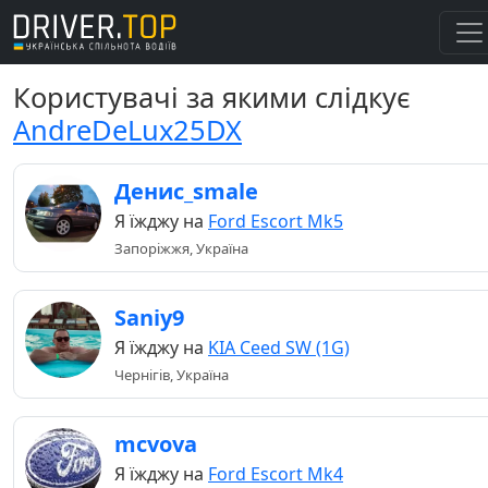
Користувачі за якими слідкує
AndreDeLux25DX
Денис_smale
Я їжджу на
Ford Escort Mk5
Запоріжжя, Україна
Saniy9
Я їжджу на
KIA Ceed SW (1G)
Чернігів, Україна
mcvova
Я їжджу на
Ford Escort Mk4