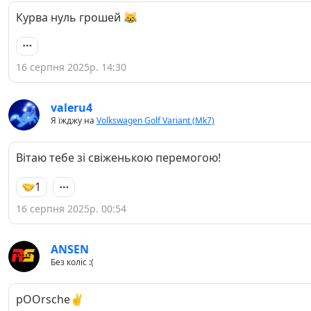
Курва нуль грошей 😹
16 серпня 2025р. 14:30
valeru4
Я їжджу на
Volkswagen Golf Variant (Mk7)
Вітаю тебе зі свіженькою перемогою!
1
16 серпня 2025р. 00:54
ANSEN
Без коліс :(
pOOrsche✌️