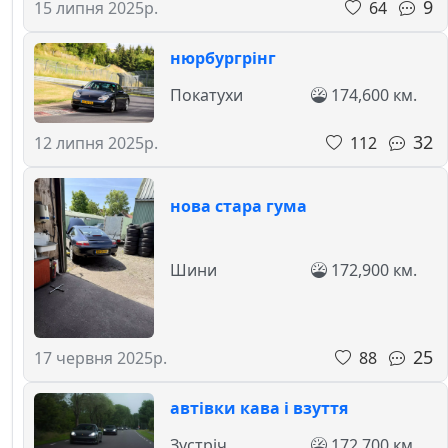
9
64
15 липня 2025р.
нюрбургрінг
Покатухи
174,600 км.
32
112
12 липня 2025р.
нова стара гума
Шини
172,900 км.
25
88
17 червня 2025р.
автівки кава і взуття
Зустріч
172,700 км.