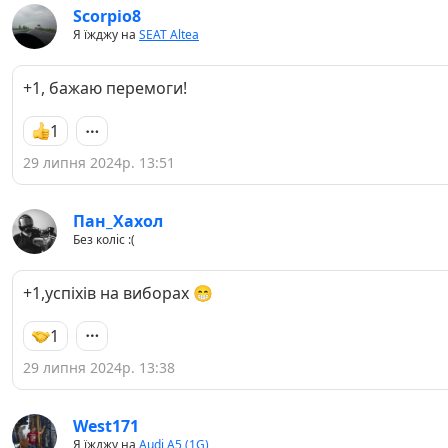
Scorpio8
Я їжджу на
SEAT Altea
+1, бажаю перемоги!
1
29 липня 2024р. 13:51
Пан_Хахол
Без коліс :(
+1,успіхів на виборах 😁
1
29 липня 2024р. 13:38
West171
Я їжджу на
Audi A5 (1G)