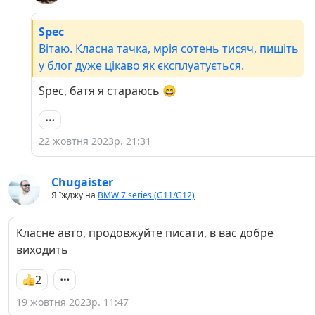
Spec
Вітаю. Класна тачка, мрія сотень тисяч, пишіть
у блог дуже цікаво як єксплуатується.
Spec, батя я стараюсь 😄
22 жовтня 2023р. 21:31
Chugaister
Я їжджу на
BMW 7 series (G11/G12)
Класне авто, продовжуйте писати, в вас добре
виходить
2
19 жовтня 2023р. 11:47