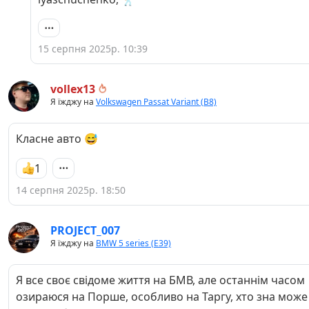
15 серпня 2025р. 10:39
vollex13
Я їжджу на
Volkswagen Passat Variant (B8)
Класне авто 😅
1
14 серпня 2025р. 18:50
PROJECT_007
Я їжджу на
BMW 5 series (E39)
Я все своє свідоме життя на БМВ, але останнім часом
озираюся на Порше, особливо на Таргу, хто зна може