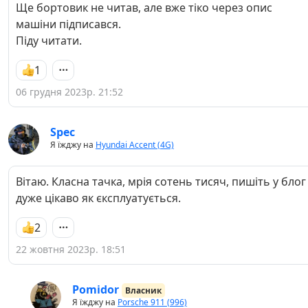
Ще бортовик не читав, але вже тіко через опис
машіни підписався.
Піду читати.
1
06 грудня 2023р. 21:52
Spec
Я їжджу на
Hyundai Accent (4G)
Вітаю. Класна тачка, мрія сотень тисяч, пишіть у блог
дуже цікаво як єксплуатується.
2
22 жовтня 2023р. 18:51
Pomidor
Власник
Я їжджу на
Porsche 911 (996)