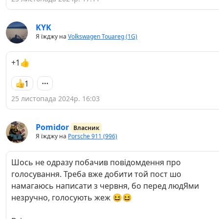
KYK
Я їжджу на
Volkswagen Touareg (1G)
+1👍
1
25 листопада 2024р. 16:03
Pomidor
Власник
Я їжджу на
Porsche 911 (996)
Шось не одразу побачив повідомдення про
голосування. Треба вже добити той пост шо
намагаюсь написати з червня, бо перед людЯми
незручно, голосують жеж 😆😆