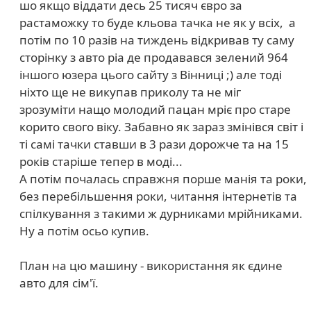
шо якщо віддати десь 25 тисяч євро за
растаможку то буде кльова тачка не як у всіх, а
потім по 10 разів на тиждень відкривав ту саму
сторінку з авто ріа де продавався зелений 964
іншого юзера цього сайту з Вінниці ;) але тоді
ніхто ще не викупав приколу та не міг
зрозуміти нащо молодий пацан мріє про старе
корито свого віку. Забавно як зараз змінівся світ і
ті самі тачки ставши в 3 рази дорожче та на 15
років старіше тепер в моді...
А потім почалась справжня порше манія та роки,
без перебільшення роки, читання інтернетів та
спілкування з такими ж дурниками мрійниками.
Ну а потім осьо купив.
План на цю машину - використання як єдине
авто для сім'ї.