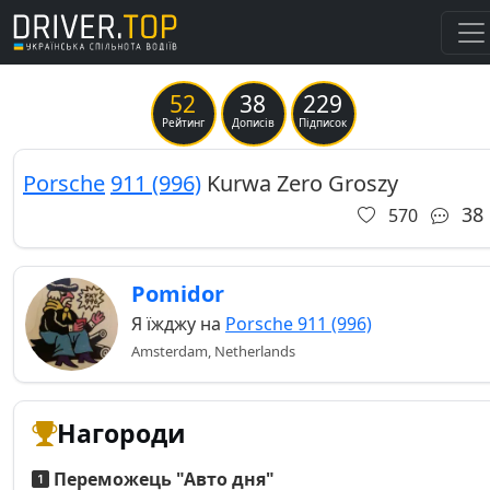
52
38
229
Previous
Ne
Рейтинг
Дописів
Підписок
Porsche
911 (996)
Kurwa Zero Groszy
38
570
Pomidor
Я їжджу на
Porsche 911 (996)
Amsterdam, Netherlands
Нагороди
Переможець "Авто дня"