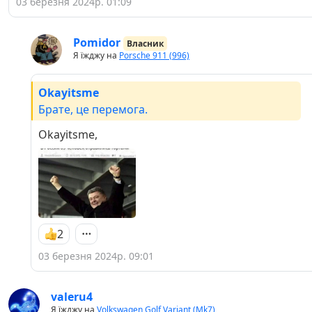
03 березня 2024р. 01:09
Pomidor
Власник
Я їжджу на
Porsche 911 (996)
Okayitsme
Брате, це перемога.
Okayitsme,
2
03 березня 2024р. 09:01
valeru4
Я їжджу на
Volkswagen Golf Variant (Mk7)