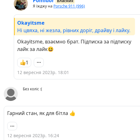
Pomidor
Власник
Я їжджу на
Porsche 911 (996)
Okayitsme
Ні цвяха, ні жезла, рівних доріг, драйву і лайку.
Okayitsme, взаємно брат. Підписка за підписку
лайк за лайк😆
1
12 вересня 2023р. 18:01
Без коліс :(
Гарний стан, як для бітла 👍
12 вересня 2023р. 16:24