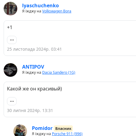
lyaschuchenko
Я їжджу на
Volkswagen Bora
+1
25 листопада 2024р. 03:41
ANTIPOV
Я їжджу на
Dacia Sandero (1G)
Какой же он красивый)
30 липня 2024р. 13:31
Pomidor
Власник
Я їжджу на
Porsche 911 (996)