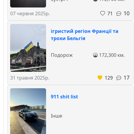
10
71
07 червня 2025р.
ігристий регіон Франції та
трохи Бельгія
Подорож
172,300 км.
17
129
31 травня 2025р.
911 shit list
Інше