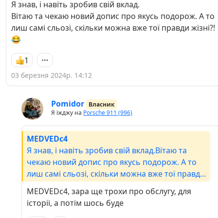
Я знав, і навіть зробив свій вклад.
Вітаю та чекаю новий допис про якусь подорож. А то
лиш самі сльозі, скільки можна вже тої правди жізні?!
😂
1
03 березня 2024р. 14:12
Pomidor
Власник
Я їжджу на
Porsche 911 (996)
MEDVEDc4
Я знав, і навіть зробив свій вклад.Вітаю та
чекаю новий допис про якусь подорож. А то
лиш самі сльозі, скільки можна вже тої правди
жізні?! 😂
MEDVEDc4, зара ще трохи про обслугу, для
історіі, а потім шось буде