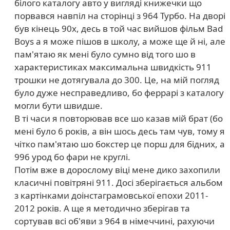
білого каталогу авто у вигляді книжечки що
порвався навпіл на сторінці з 964 Турбо. На дворі
був кінець 90х, десь в той час вийшов фільм Bad
Boys а я може пішов в школу, а може ще й ні, але
пам'ятаю як мені було сумно від того шо в
характеристиках максимальна швидкість 911
трошки не дотягувала до 300. Це, на мій погляд
було дуже несправедливо, бо феррарі з каталогу
могли бути швидше.
В ті часи я повторював все шо казав мій брат (бо
мені було 6 років, а він шось десь там чув, тому я
чітко пам'ятаю шо бокстер це порш для бідних, а
996 урод бо фари не круглі.
Потім вже в дорослому віці мене дико захопили
класичні повітряні 911. Досі зберігається альбом
з картінками доінстаграмовської епохи 2011-
2012 років. А ще я методично зберігав та
сортував всі об'яви з 964 в німеччині, рахуючи