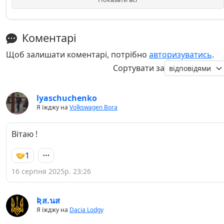
Коментарі
Щоб залишати коментарі, потрібно
авторизуватись
.
Сортувати за
lyaschuchenko
Я їжджу на
Volkswagen Bora
Вітаю !
1
16 серпня 2025р. 23:26
Ʀส.นส
Я їжджу на
Dacia Lodgy