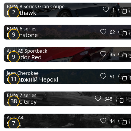
BMW 8 Series Gran Coupe
1
0
2
Nighthawk
BMW 6 series
62
3
9
Moonstone
Audi A5 Sportback
35
0
9
Matador Red
Jeep Cherokee
51
1
11
Справжній Черокі
BMW 7 series
348
16
38
1
Arctic Grey
Audi A4
44
4
7
Sonic