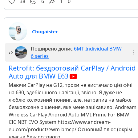
38
6
1
0
Chugaister
Поширено допис
6MT Individual BMW
6 series
Retrofit: бездротовий CarPlay / Android
Auto для BMW E63
Маючи CarPlay на G12, трохи не вистачало цієї фічі
на 630, здебільшого навігації, звісно. Я дуже не
люблю колхозний тюнинг, але, натрапив на майже
безколхозне рішення, яке мене зацікавило. Andream
Wireless CarPlay Android Auto MMI Prime For BMW
CIC NBT EVO System https://www.andream-
eu.com/product/ewm-bmcp/ Основний плюс (окрім
власне бездротового...