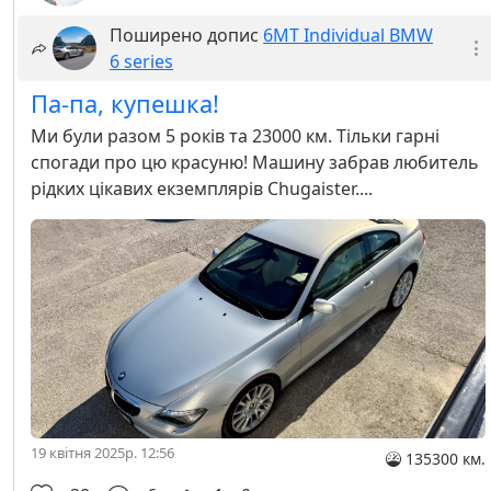
Поширено допис
6MT Individual BMW
6 series
Па-па, купешка!
Ми були разом 5 років та 23000 км. Тільки гарні
спогади про цю красуню! Машину забрав любитель
рідких цікавих екземплярів Chugaister....
19 квітня 2025р. 12:56
135300 км.