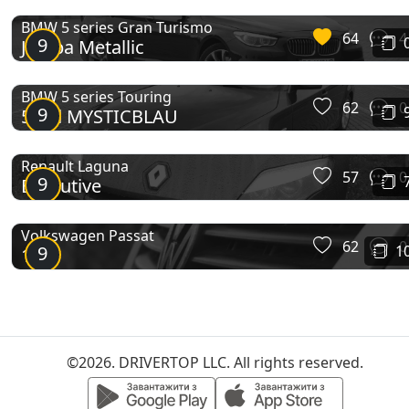
BMW 5 series Gran Turismo
64
4
9
Jatoba Metallic
BMW 5 series Touring
62
0
9
535d MYSTICBLAU
Renault Laguna
57
0
9
Executive
Volkswagen Passat
62
0
9
1
1.8T
©2026. DRIVERTOP LLC. All rights reserved.