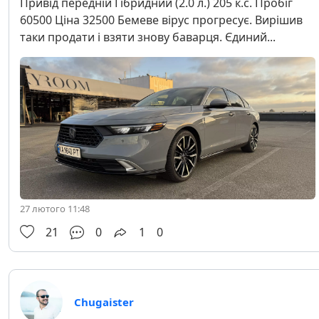
Привід передній Гібридний (2.0 л.) 205 к.с. Пробіг
60500 Ціна 32500 Бемеве вірус прогресує. Вирішив
таки продати і взяти знову баварця. Єдиний...
27 лютого 11:48
21
0
1
0
Chugaister