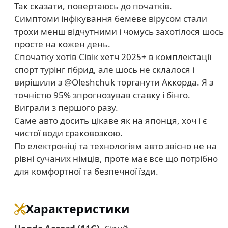
Так сказати, повертаюсь до початків.
Симптоми інфікування бемеве вірусом стали
трохи менш відчутними і чомусь захотілося шось
просте на кожен день.
Спочатку хотів Сівік хетч 2025+ в комплектації
спорт турінг гібрид, але шось не склалося і
вирішили з @Oleshchuk торганути Аккорда. Я з
точністю 95% зпрогнозував ставку і бінго.
Виграли з першого разу.
Саме авто досить цікаве як на японця, хоч і є
чистої води сраковозкою.
По електроніці та технологіям авто звісно не на
рівні сучаних німців, проте має все що потрібно
для комфортної та безпечної їзди.
Характеристики