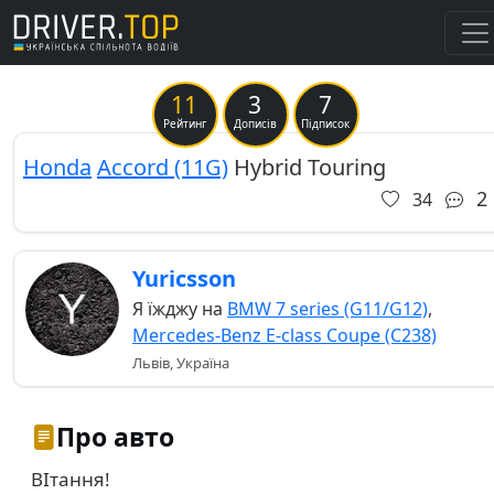
11
3
7
Previous
Ne
Рейтинг
Дописів
Підписок
Honda
Accord (11G)
Hybrid Touring
2
34
Yuricsson
Я їжджу на
BMW 7 series (G11/G12)
,
Mercedes-Benz E-class Coupe (C238)
Львів, Україна
Про авто
ВІтання!