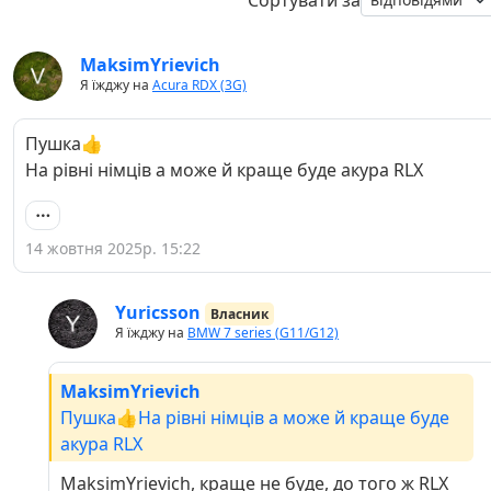
MaksimYrievich
Я їжджу на
Acura RDX (3G)
Пушка👍
На рівні німців а може й краще буде акура RLX
14 жовтня 2025р. 15:22
Yuricsson
Власник
Я їжджу на
BMW 7 series (G11/G12)
MaksimYrievich
Пушка👍На рівні німців а може й краще буде
акура RLX
MaksimYrievich, краще не буде, до того ж RLX