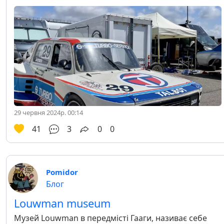
29 червня 2024р. 00:14
41
3
0
0
Pomidor
Блог
Louwman museum
Музей Louwman в передмісті Гааги, називає себе