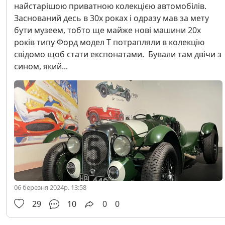
найстарішою приватною колекцією автомобілів.
Заснований десь в 30х роках і одразу мав за мету
бути музеем, тобто ще майже нові машини 20х
років типу Форд модел Т потрапляли в колекцію
свідомо щоб стати експонатами. Бували там двічи з
сином, який...
06 березня 2024р. 13:58
29
10
0
0