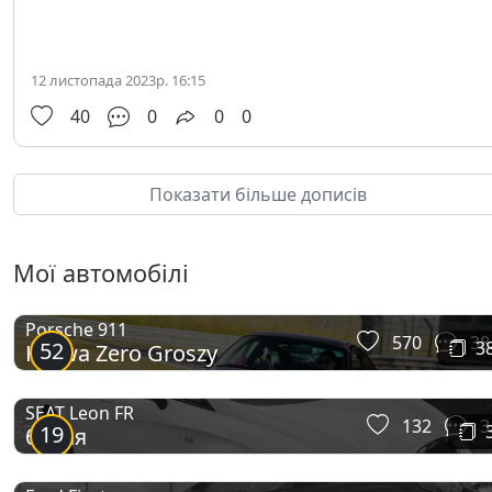
12 листопада 2023р. 16:15
40
0
0
0
Показати більше дописів
Мої автомобілі
Porsche 911
570
38
52
3
Kurwa Zero Groszy
SEAT Leon FR
132
3
19
бєлая