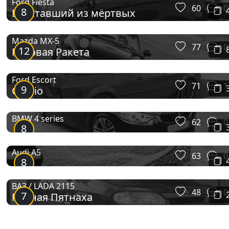
Ford Fiesta
60
0
8
Восставший из мёртвых
Mazda MX-5
77
0
12
Рисовая Ракета
Ford Escort
71
1
9
Cabrio
BMW 4 series
62
0
8
Audi A5
63
0
8
ВАЗ / LADA 2115
48
0
7
Ровная Пятнаха