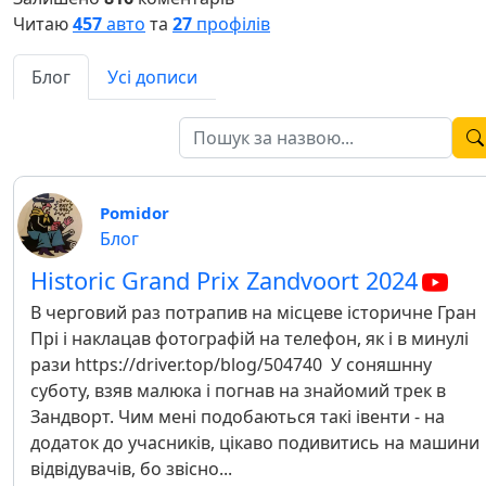
Читаю
457
авто
та
27
профілів
Блог
Усі дописи
Pomidor
Блог
Historic Grand Prix Zandvoort 2024
В черговий раз потрапив на місцеве історичне Гран
Прі і наклацав фотографій на телефон, як і в минулі
рази https://driver.top/blog/504740 У соняшнну
суботу, взяв малюка і погнав на знайомий трек в
Зандворт. Чим мені подобаються такі івенти - на
додаток до учасників, цікаво подивитись на машини
відвідувачів, бо звісно...