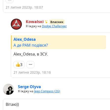
21 липня 2023р. 18:07
Кowаlsкі
Власник
Я їжджу на
Dodge Challenger
Alex_Odesa
А де РАМ подівся?
Alex_Odesa, в ЗСУ.
3
21 липня 2023р. 18:16
Serge Olyva
Я їжджу на
Jeep Compass (2G)
Вітаю))