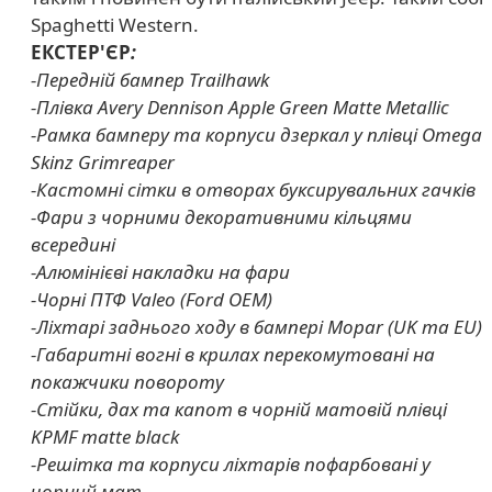
Spaghetti Western.
ЕКСТЕР'ЄР
:
-Передній бампер Trailhawk
-Плівка Avery Dennison Apple Green Matte Metallic
-Рамка бамперу та корпуси дзеркал у плівці Omega
Skinz Grimreaper
-Кастомні сітки в отворах буксирувальних гачків
-Фари з чорними декоративними кільцями
всередині
-Алюмінієві накладки на фари
-Чорні П
ТФ Valeo (Ford OEM)
-Ліхтарі заднього ходу в бампері Mopar (UK та EU)
-Габаритні вогні в крилах перекомутовані на
покажчики повороту
-Стійки, дах та капот в чорній матовій плівці
KPMF matte black
-Решітка та корпуси ліхтарів пофарбовані у
чорний мат