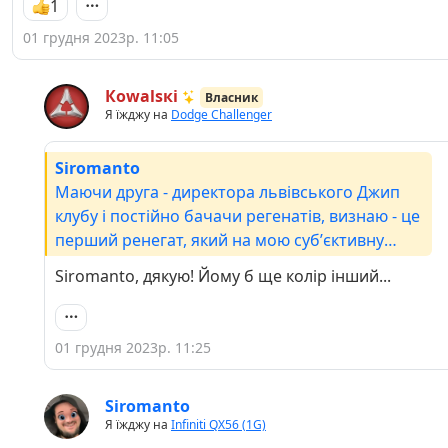
1
01 грудня 2023р. 11:05
Кowаlsкі
Власник
Я їжджу на
Dodge Challenger
Siromanto
Маючи друга - директора львівського Джип
клубу і постійно бачачи регенатів, визнаю - це
перший ренегат, який на мою субʼєктивну
думку, не виглядає смішною і обрізаною
Siromanto, дякую! Йому б ще колір інший...
версією Чиркана для міста а прям справжній
кантрі роад раннер. Просто дикий жир, а не
тачка!!!
01 грудня 2023р. 11:25
Siromanto
Я їжджу на
Infiniti QX56 (1G)