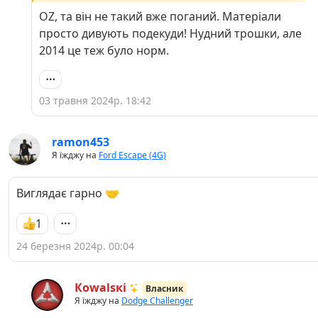
OZ, та він не такий вже поганий. Матеріали
просто дивують подекуди! Нудний трошки, але
2014 це теж було норм.
03 травня 2024р. 18:42
ramon453
Я їжджу на
Ford Escape (4G)
Виглядає гарно 🤝
1
24 березня 2024р. 00:04
Кowаlsкі
Власник
Я їжджу на
Dodge Challenger