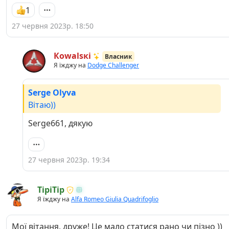
1
27 червня 2023р. 18:50
Кowаlsкі
Власник
Я їжджу на
Dodge Challenger
Serge Olyva
Вітаю))
Serge661, дякую
27 червня 2023р. 19:34
TipiTip
Я їжджу на
Alfa Romeo Giulia Quadrifoglio
Мої вітання, друже! Це мало статися рано чи пізно ))