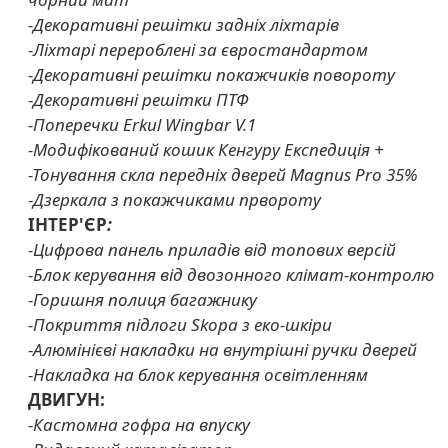
-Декоративні решітки задніх ліхтарів
-Ліхтарі перероблені за євростандартом
-Декоративні решітки покажчиків повороту
-Декоративні решітки ПТФ
-Поперечки Erkul Wingbar V.1
-Модифікований кошик Кенгуру Експедиція +
-Тонування скла передніх дверей Magnus Pro 35%
-Дзеркала з покажчиками првороту
ІНТЕР'ЄР
:
-Цифрова панель приладів від топових версій
-Блок керування від двозонного клімат-контролю
-Горишня полиця багажнику
-Покриття підлоги Skopa з еко-шкіри
-Алюмінієві накладки на внутрішні ручки дверей
-Накладка на блок керування освітленням
ДВИГУН:
-Кастомна гофра на впуску