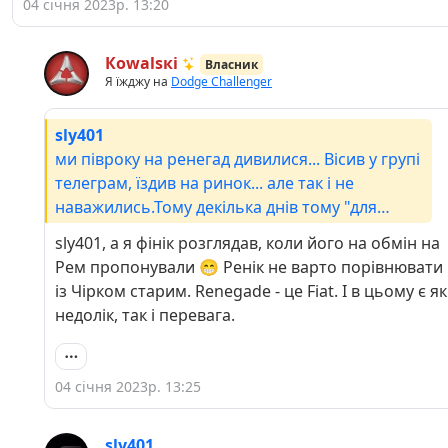
04 січня 2023р. 13:20
Кowаlsкі
Власник
Я їжджу на
Dodge Challenger
sly401
ми півроку на ренегад дивилися... Вісив у групі
телеграм, їздив на ринок... але так і не
наважились.Тому декілька днів тому "для
дружини" та "для душі" з'явився фінік )може
sly401, а я фінік розглядав, коли його на обмін на
пізніше буде й джип... до речі, був досвід з
Рем пропонували 😁 Ренік не варто порівнювати
черокі з 90х... чудове було авто
із Чірком старим. Renegade - це Fiat. І в цьому є як
недолік, так і перевага.
04 січня 2023р. 13:25
sly401