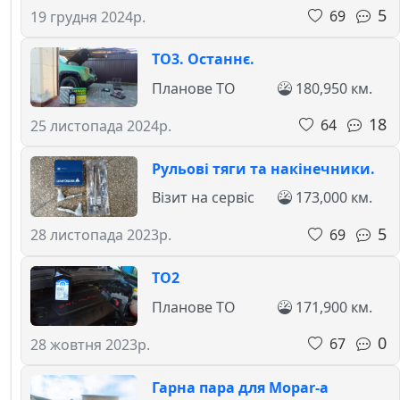
5
69
19 грудня 2024р.
ТО3. Останнє.
Планове ТО
180,950 км.
18
64
25 листопада 2024р.
Рульові тяги та накінечники.
Візит на сервіс
173,000 км.
5
69
28 листопада 2023р.
ТО2
Планове ТО
171,900 км.
0
67
28 жовтня 2023р.
Гарна пара для Mopar-а