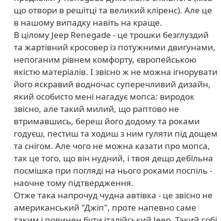
що отвори в решітці та великий кліренс). Але це
в нашому випадку навіть на краще.
В цілому Jeep Renegade - це трошки безглуздий
та жартівний кросовер із потужними двигунами,
непоганим рівнем комфорту, європейською
якістю матеріалів. І звісно ж не можна ігнорувати
його яскравий водночас суперечливий дизайн,
який особисто мені нагадує мопса: виродок
звісно, але такий милий, що раптово не
втримавшись, береш його додому та роками
годуєш, пестиш та ходиш з ним гуляти під дощем
та снігом. Але чого не можна казати про мопса,
так це того, що він нудний, і твоя дещо дебільна
посмішка при погляді на нього роками поспіль -
наочне тому підтвердження.
Отже така напрочуд чудна автівка - це звісно не
американський "Джіп", проте напевно саме
таким і повинен бути італійський Jeep. Такий собі