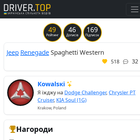
49
46
169
Previous
Ne
Рейтинг
Дописів
Підписок
Jeep
Renegade
Spaghetti Western
32
518
Кowаlsкі
Я їжджу на
Dodge Challenger
,
Chrysler PT
Cruiser
,
KIA Soul (1G)
Krakow, Poland
Нагороди