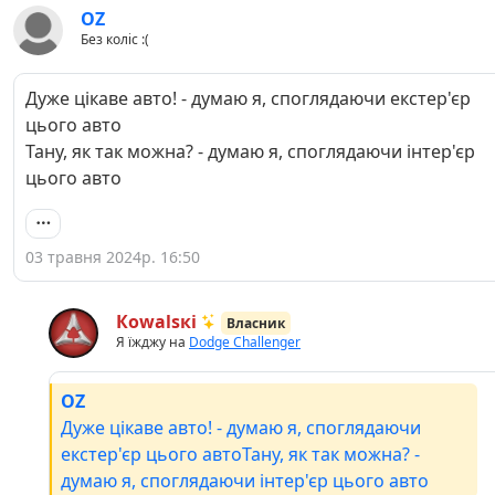
OZ
Без коліс :(
Дуже цікаве авто! - думаю я, споглядаючи екстер'єр
цього авто
Тану, як так можна? - думаю я, споглядаючи інтер'єр
цього авто
03 травня 2024р. 16:50
Кowаlsкі
Власник
Я їжджу на
Dodge Challenger
OZ
Дуже цікаве авто! - думаю я, споглядаючи
екстер'єр цього автоТану, як так можна? -
думаю я, споглядаючи інтер'єр цього авто