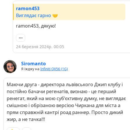
ramon453
Виглядає гарно 🤝
ramon453, дякую!
24 березня 2024р. 00:05
Siromanto
Я їжджу на
Infiniti QX56 (1G)
Маючи друга - директора львівського Джип клубу і
постійно бачачи регенатів, визнаю - це перший
ренегат, який на мою субʼєктивну думку, не виглядає
смішною і обрізаною версією Чиркана для міста а
прям справжній кантрі роад раннер. Просто дикий
жир, а не тачка!!!