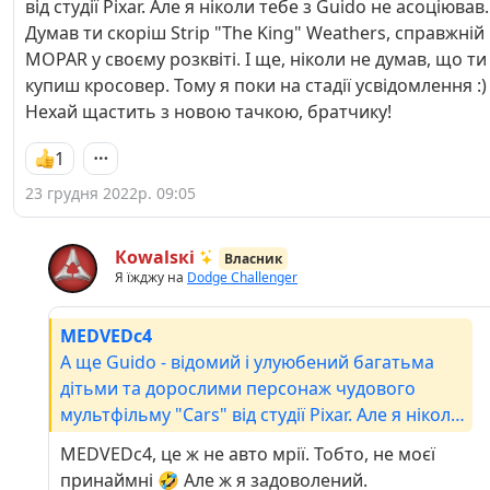
від студії Pixar. Але я ніколи тебе з Guido не асоціював.
Думав ти скоріш Strip "The King" Weathers, справжній
MOPAR у своєму розквіті. І ще, ніколи не думав, що ти
купиш кросовер. Тому я поки на стадії усвідомлення :)
Нехай щастить з новою тачкою, братчику!
1
23 грудня 2022р. 09:05
Кowаlsкі
Власник
Я їжджу на
Dodge Challenger
MEDVEDc4
А ще Guido - відомий і улуюбений багатьма
дітьми та дорослими персонаж чудового
мультфільму "Cars" від студії Pixar. Але я ніколи
тебе з Guido не асоціював. Думав ти скоріш
MEDVEDc4, це ж не авто мрії. Тобто, не моєї
Strip "The King" Weathers, справжній MOPAR у
принаймні 🤣 Але ж я задоволений.