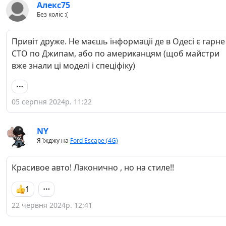
Алекс75
Без коліс :(
Привіт друже. Не маєшь інформаціі де в Одесі є гарне
СТО по Джипам, або по американцям (щоб майстри
вже знали ці моделі і спеціфіку)
05 серпня 2024р. 11:22
NY
Я їжджу на
Ford Escape (4G)
Красивое авто! Лаконично , но на стиле!!
1
22 червня 2024р. 12:41