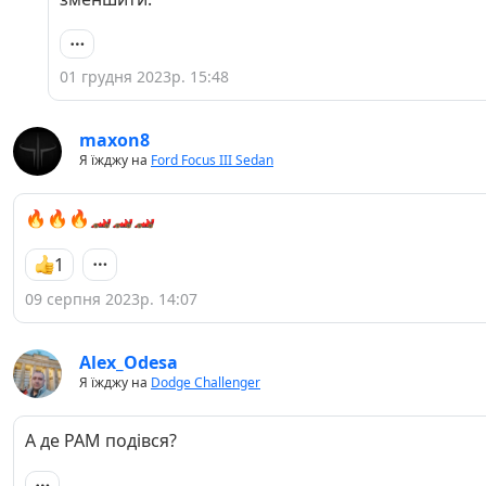
01 грудня 2023р. 15:48
maxon8
Я їжджу на
Ford Focus III Sedan
🔥🔥🔥🏎🏎🏎
1
09 серпня 2023р. 14:07
Alex_Odesa
Я їжджу на
Dodge Challenger
А де РАМ подівся?