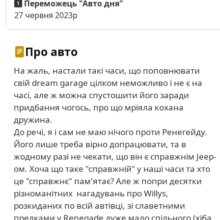
Переможець "Авто дня"
27 червня 2023р
Про авто
На жаль, настали такі часи, що поповнювати
свій dream garage цілком неможливо і не є на
часі, але ж можна спустошити його заради
придбання чогось, про що мріяла кохана
дружина.
До речі, я і сам не маю нічого проти Ренегейду.
Його лише треба вірно допрацювати, та в
жодному разі не чекати, що він є справжнім Jeep-
ом. Хоча що таке "справжній" у наші часи та хто
це "справжнє" пам'ятає? Але ж попри десятки
різноманітних нагадувань про Willys,
розкиданих по всій автівці, зі славетними
предками у Renegade дуже мало спільного (хіба