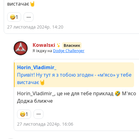
вистачає🤘
1
27 листопада 2024р. 14:20
Кowаlsкі
Власник
Я їжджу на
Dodge Challenger
Horin_Vladimir_
Привіт! Ну тут я з тобою згоден - «мʼясо» у тебе
вистачає🤘
Horin_Vladimir_, це не для тебе приклад 🤣 М'ясо
Доджа ближче
1
27 листопада 2024р. 16:06