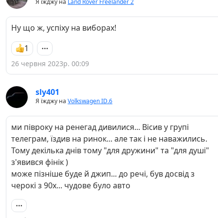
Я їжджу на
Land Rover Freelander 2
Ну що ж, успіху на виборах!
1
26 червня 2023р. 00:09
sly401
Я їжджу на
Volkswagen ID.6
ми півроку на ренегад дивилися... Вісив у групі
телеграм, їздив на ринок... але так і не наважились.
Тому декілька днів тому "для дружини" та "для душі"
з'явився фінік )
може пізніше буде й джип... до речі, був досвід з
черокі з 90х... чудове було авто