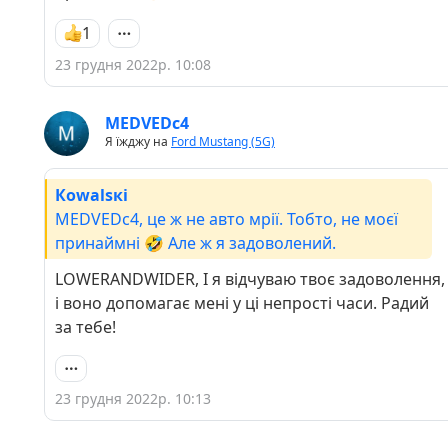
своєму розквіті. І ще, ніколи не думав, що ти
купиш кросовер. Тому я поки на стадії
1
усвідомлення :)Нехай щастить з новою
23 грудня 2022р. 10:08
тачкою, братчику!
MEDVEDc4
Я їжджу на
Ford Mustang (5G)
Кowаlsкі
MEDVEDc4, це ж не авто мрії. Тобто, не моєї
принаймні 🤣 Але ж я задоволений.
LOWERANDWIDER, І я відчуваю твоє задоволення,
і воно допомагає мені у ці непрості часи. Радий
за тебе!
23 грудня 2022р. 10:13