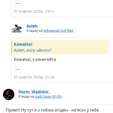
07 жовтня 2025р. 13:11
4oleh
Я їжджу на
Volkswagen Golf Mk4
Кowаlsкі
4oleh, кого «його»?
Кowаlsкі, у ренегейта
07 жовтня 2025р. 21:24
Horin_Vladimir_
Я їжджу на
Audi Coupe (81,85)
Привіт! Ну тут я з тобою згоден - «мʼясо» у тебе