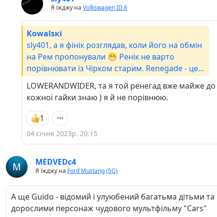
Я їжджу на
Volkswagen ID.6
Кowаlsкі
sly401, а я фінік розглядав, коли його на обмін
на Рем пропонували 😁 Ренік не варто
порівнювати із Чірком старим. Renegade - це
Fiat. І в цьому є як недолік, так і перевага.
LOWERANDWIDER, та я той ренегад вже майже до
кожної гайки знаю ) я й не порівнюю.
1
04 січня 2023р. 20:15
MEDVEDc4
Я їжджу на
Ford Mustang (5G)
А ще Guido - відомий і улуюбений багатьма дітьми та
дорослими персонаж чудового мультфільму "Cars"