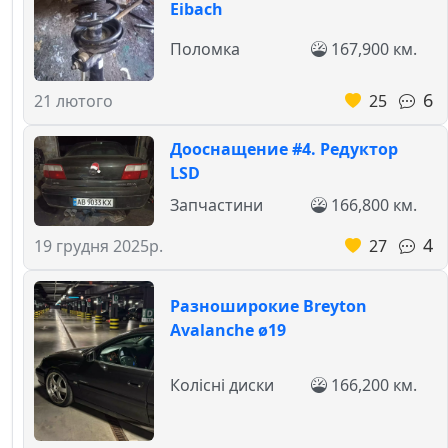
Eibach
Поломка
167,900 км.
6
25
21 лютого
Дооснащение #4. Редуктор
LSD
Запчастини
166,800 км.
4
27
19 грудня 2025р.
Разноширокие Breyton
Avalanche ø19
Колісні диски
166,200 км.