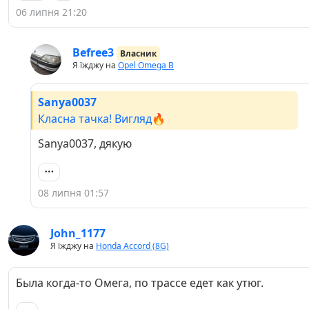
06 липня 21:20
Befree3
Власник
Я їжджу на
Opel Omega B
Sanya0037
Класна тачка! Вигляд🔥
Sanya0037, дякую
08 липня 01:57
John_1177
Я їжджу на
Honda Accord (8G)
Была когда-то Омега, по трассе едет как утюг.