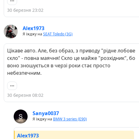
30 березня 23:02
Alex1973
Я їжджу на
SEAT Toledo (3G)
Цікаве авто. Але, без образ, з приводу "рідне лобове
скло" - повна маячня! Скло це майже "розхідник", бо
воно зношується в черзі роки стає просто
небезпечним.
30 березня 08:02
Sanya0037
Я їжджу на
BMW 3 series (E90)
Alex1973