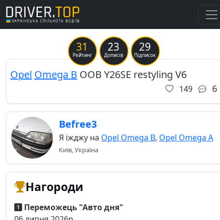
31
23
29
Previous
Ne
Рейтинг
Дописів
Підписок
Opel
Omega B
OOB Y26SE restyling V6
6
149
Befree3
Я їжджу на
Opel Omega B
,
Opel Omega A
Київ, Україна
Нагороди
Переможець "Авто дня"
06 липня 2026р