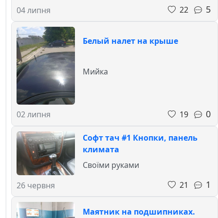
5
22
04 липня
Белый налет на крыше
Мийка
0
19
02 липня
Софт тач #1 Кнопки, панель
климата
Своїми руками
1
21
26 червня
Маятник на подшипниках.