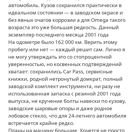
автомобиль. Кузов сохранился практически в
идеальном состоянии — в заводском окрасе и
без явных очагов коррозии а для Omega такого
возраста это уже большая редкость. Данный
экземпляр последнего месяца 2001 года
На одометре было 162 000 км. Верить этому
пробегу или нет — каждый решит сам. Лично я
не могу утверждать это со стопроцентной
уверенностью, но косвенных подтверждений
хватает: сохранились Car Pass, сервисные
книжки, родной нетронутый домкрат, полный
заводской комплект инструмента, ни разу не
использованная запаска с резиной 2001 года
выпуска, не кручение болты навески по кузову,
заводские шаровые опоры и даже родное
лобовое стекло, что для 24-летнего автомобиля
встречается крайне редко.
Планы на машину большие. Хочется не просто