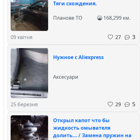
Тяги схождения.
Планове ТО
168,299 км.
3
27
09 квітня
Нужное с Aliexpress
Аксесуари
5
29
25 березня
Открыл капот что бы
жидкость омывателя
долить... / Замена пружин на