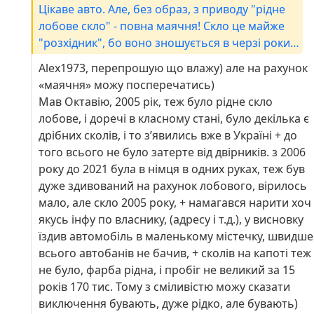
Цікаве авто. Але, без образ, з приводу "рідне
лобове скло" - повна маячня! Скло це майже
"розхідник", бо воно зношується в черзі роки
стає просто небезпечним.
Alex1973, перепрошую що влажу) але на рахунок
«маячня» можу посперечатись)
Мав Октавію, 2005 рік, теж було рідне скло
лобове, і доречі в класному стані, було декілька є
дрібних сколів, і то зʼявились вже в Україні + до
того всього не було затерте від двірників. з 2006
року до 2021 була в німця в одних руках, теж був
дуже здивований на рахунок лобового, вірилось
мало, але скло 2005 року, + намагався нарити хоч
якусь інфу по власнику, (адресу і т.д.), у висновку
їздив автомобіль в маленькому містечку, швидше
всього автобанів не бачив, + сколів на капоті теж
не було, фарба рідна, і пробіг не великий за 15
років 170 тис. Тому з сміливістю можу сказати
виключення бувають, дуже рідко, але бувають)