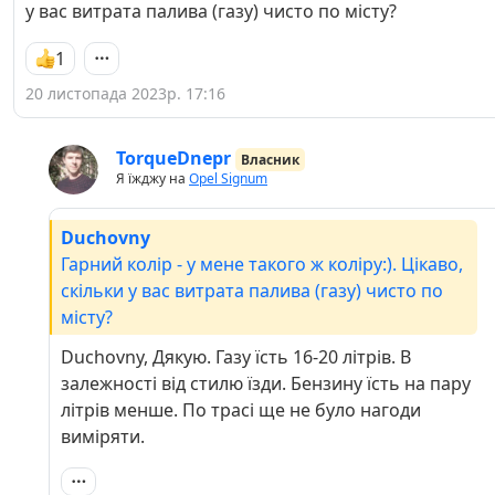
у вас витрата палива (газу) чисто по місту?
1
20 листопада 2023р. 17:16
TorqueDnepr
Власник
Я їжджу на
Opel Signum
Duchovny
Гарний колір - у мене такого ж коліру:). Цікаво,
скільки у вас витрата палива (газу) чисто по
місту?
Duchovny, Дякую. Газу їсть 16-20 літрів. В
залежності від стилю їзди. Бензину їсть на пару
літрів менше. По трасі ще не було нагоди
виміряти.