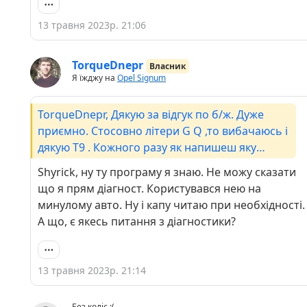
13 травня 2023р. 21:06
TorqueDnepr
Власник
Я їжджу на
Opel Signum
TorqueDnepr, Дякую за відгук по б/ж. Дуже
приємно. Стосовно літери G Q ,то вибачаюсь і
дякую Т9 . Кожного разу як напишеш яку
небудь фігню, то він на ще більшу виправить.
Shyrick, ну ту програму я знаю. Не можу сказати
Я чому спитав. Є одноіменна програма по
що я прям діагност. Користувався нею на
диагностиці , ось так. Якщо одна шебутна
минулому авто. Ну і капу читаю при необхідності.
голова ,то добре ,а якщо дві .......😁. Наразі все
А що, є якесь питання з діагностики?
зрозуміло. Тихої ночі.
13 травня 2023р. 21:14
Без коліс :(