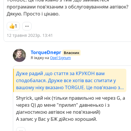
програмами пов'язаним з обслуговуванням автівок?
Дякую. Просто і цікаво.
1
12 травня 2023р. 13:41
TorqueDnepr
Власник
Я їжджу на
Opel Signum
Дуже радий ,що стаття за КРУКОН вам
сподобалася. Друже все хотів вас спитати у
вашому ніку вказано TORGUE. Це пов'язано з
тим ,що займаєтеся програмами пов'язаним з
Shyrick, цей нік (тільки правильно не через G, a
обслуговуванням автівок? Дякую. Просто і
через Q) до мене "прилип" давненько і з
цікаво.
діагностикою автівок не пов'язаний)
А запис у Вас у БЖ дійсно хороший.