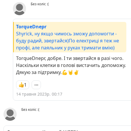
Без коліс :(
TorqueDnepr
Shyrick, ну якщо чимось зможу допомогти -
буду радий, звертайся)По електриці я теж не
профі, але паяльник у руках тримати вмію)
TorqueDnepr, добре. І ти звертайся в разі чого.
Наскільки клепки в голові вистачить допоможу.
Дякую за підтримку.💪🤘✌️
1
14 травня 2023р. 00:17
Без коліс :(