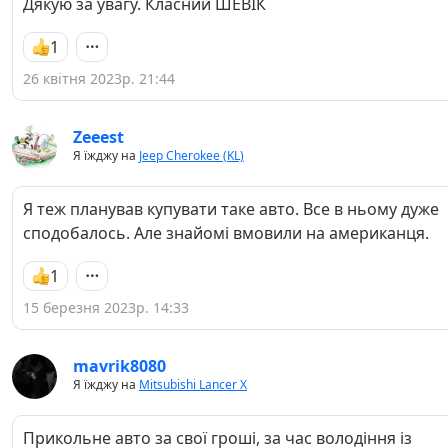
Дякую за увагу. Класний ШЕВІК
1
26 квітня 2023р. 21:44
Zeeest
Я їжджу на
Jeep Cherokee (KL)
Я теж планував купувати таке авто. Все в ньому дуже
сподобалось. Але знайомі вмовили на американця.
1
15 березня 2023р. 14:33
mavrik8080
Я їжджу на
Mitsubishi Lancer X
Прикольне авто за свої гроші, за час володіння із