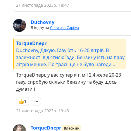
21 листопада 2023р. 18:47
Duchovny
Я їжджу на
Chevrolet Captiva
TorqueDnepr
Duchovny, Дякую. Газу їсть 16-20 літрів. В
залежності від стилю їзди. Бензину їсть на пару
літрів менше. По трасі ще не було нагоди
виміряти.
TorqueDnepr, у вас супер кіт, мії 2.4 жєре 20-23
газу, спробую скільки бензину та буду щось
думати:)
1
21 листопада 2023р. 19:43
TorqueDnepr
Власник