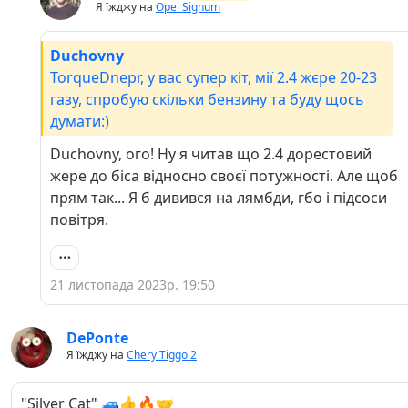
Я їжджу на
Opel Signum
Duchovny
TorqueDnepr, у вас супер кіт, мії 2.4 жєре 20-23
газу, спробую скільки бензину та буду щось
думати:)
Duchovny, ого! Ну я читав що 2.4 дорестовий
жере до біса відносно своєї потужності. Але щоб
прям так... Я б дивився на лямбди, гбо і підсоси
повітря.
21 листопада 2023р. 19:50
DePonte
Я їжджу на
Chery Tiggo 2
"Silver Cat" 🚙👍🔥🤝