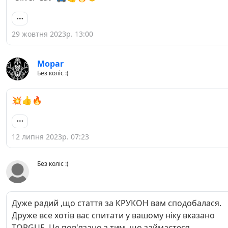
29 жовтня 2023р. 13:00
Mopar
Без коліс :(
💥👍🔥
12 липня 2023р. 07:23
Без коліс :(
Дуже радий ,що стаття за КРУКОН вам сподобалася.
Друже все хотів вас спитати у вашому ніку вказано
TORGUE. Це пов'язано з тим ,що займаєтеся