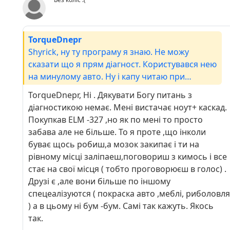
TorqueDnepr
Shyrick, ну ту програму я знаю. Не можу
сказати що я прям діагност. Користувався нею
на минулому авто. Ну і капу читаю при
необхідності. А що, є якесь питання з
TorqueDnepr, Ні . Дякувати Богу питань з
діагностики?
діагностикою немає. Мені вистачає ноут+ каскад.
Покупкав ELM -327 ,но як по мені то просто
забава але не більше. То я проте ,що інколи
буває щось робиш,а мозок закипає і ти на
рівному місці заліпаеш,поговориш з кимось і все
стає на свої місця ( тобто проговорюєш в голос) .
Друзі є ,але вони більше по іншому
спецеалізуются ( покраска авто ,меблі, риболовля
) а в цьому ні бум -бум. Самі так кажуть. Якось
так.