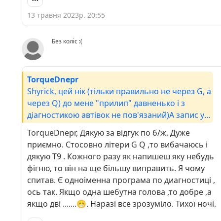
13 травня 2023р. 20:55
Без коліс :(
TorqueDnepr
Shyrick, цей нік (тільки правильно не через G, a
через Q) до мене "прилип" давненько і з
діагностикою автівок не пов'язаний)А запис у
Вас у БЖ дійсно хороший.
TorqueDnepr, Дякую за відгук по б/ж. Дуже
приємно. Стосовно літери G Q ,то вибачаюсь і
дякую Т9 . Кожного разу як напишеш яку небудь
фігню, то він на ще більшу виправить. Я чому
спитав. Є одноіменна програма по диагностиці ,
ось так. Якщо одна шебутна голова ,то добре ,а
якщо дві .......😁. Наразі все зрозуміло. Тихої ночі.