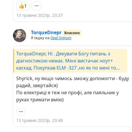
1
13 травня 2023р. 23:37
TorqueDnepr
Власник
Я їжджу на
Opel Signum
TorqueDnepr, Ні . Дякувати Богу питань з
діагностикою немає. Мені вистачає ноут+
каскад. Покупкав ELM -327 ,но як по мені то
просто забава але не більше. То я проте ,що
Shyrick, ну якщо чимось зможу допомогти - буду
інколи буває щось робиш,а мозок закипає і ти
радий, звертайся)
на рівному місці заліпаеш,поговориш з кимось
По електриці я теж не профі, але паяльник у
і все стає на свої місця ( тобто проговорюєш в
руках тримати вмію)
голос) . Друзі є ,але вони більше по іншому
спецеалізуются ( покраска авто ,меблі,
риболовля ) а в цьому ні бум -бум. Самі так
13 травня 2023р. 23:48
кажуть. Якось так.