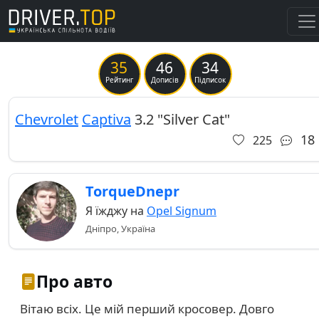
35
46
34
Previous
Ne
Рейтинг
Дописів
Підписок
Chevrolet
Captiva
3.2 "Silver Cat"
18
225
TorqueDnepr
Я їжджу на
Opel Signum
Дніпро, Україна
Про авто
Вітаю всіх. Це мій перший кросовер. Довго