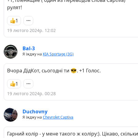
+1, пленящие ( один из переводов слова Captiva)
рулят!
1
19 лютого 2024р. 12:02
Bal-3
Я їжджу на
KIA Sportage (3G)
Вчора ДідКот, сьогодні ти 😎. +1 Голос.
1
19 лютого 2024р. 00:28
Duchovny
Я їжджу на
Chevrolet Captiva
Гарний колір - у мене такого ж коліру:). Цікаво, скільки