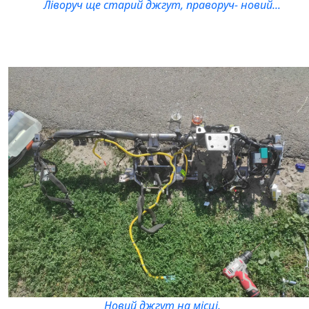
Ліворуч ще старий джгут, праворуч- новий...
Новий джгут на місці.