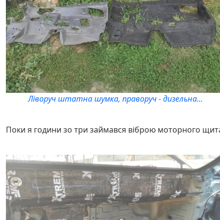
Ліворуч штатна шумка, праворуч - дизельна...
Поки я години зо три займався віброю моторного щит