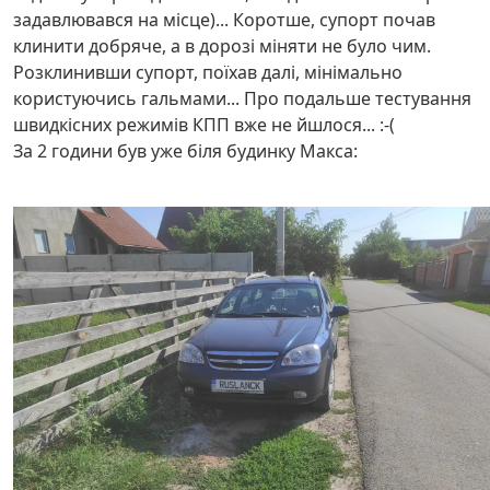
задавлювався на місце)... Коротше, супорт почав
клинити добряче, а в дорозі міняти не було чим.
Розклинивши супорт, поїхав далі, мінімально
користуючись гальмами... Про подальше тестування
швидкісних режимів КПП вже не йшлося... :-(
За 2 години був уже біля будинку Макса: