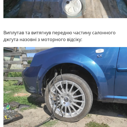
Виплутав та витягнув передню частину салонного
джгута назовні з моторного відсіку: