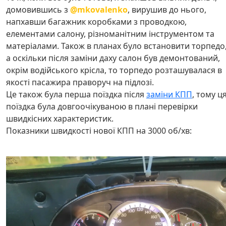
домовившись з
@mkovalenko
, вирушив до нього,
напхавши багажник коробками з проводкою,
елементами салону, різноманітним інструментом та
матеріалами. Також в планах було встановити торпедо
а оскільки після заміни даху салон був демонтований,
окрім водійського крісла, то торпедо розташувалася в
якості пасажира праворуч на підлозі.
Це також була перша поїздка після
заміни КПП
, тому ц
поїздка була довгоочікуваною в плані перевірки
швидкісних характеристик.
Показники швидкості нової КПП на 3000 об/хв: