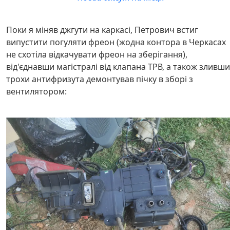
Поки я міняв джгути на каркасі, Петрович встиг
випустити погуляти фреон (жодна контора в Черкасах
не схотіла відкачувати фреон на зберігання),
від'єднавши магістралі від клапана ТРВ, а також зливши
трохи антифризута демонтував пічку в зборі з
вентилятором: