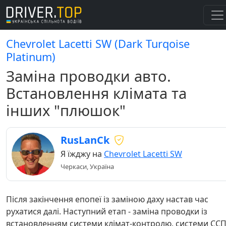
Chevrolet Lacetti SW (Dark Turqoise
Platinum)
Заміна проводки авто.
Встановлення клімата та
інших "плюшок"
RusLanCk
Я їжджу на
Chevrolet Lacetti SW
Черкаси, Україна
Після закінчення епопеї із заміною даху настав час
рухатися далі. Наступний етап - заміна проводки із
встановленням системи клімат-контролю, системи СС