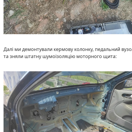
Далі ми демонтували кермову колонку, педальний вузо
та зняли штатну шумоізоляцію моторного щита: