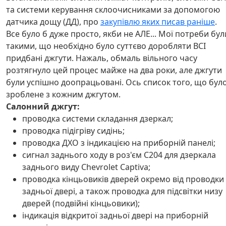
та системи керування склоочисниками за допомогою
датчика дощу (ДД), про
закупівлю яких писав раніше
.
Все було б дуже просто, якби не АЛЕ... Мої потреби бул
такими, що необхідно було суттєво доробляти ВСІ
придбані джгути. Нажаль, обмаль вільного часу
розтягнуло цей процес майже на два роки, але джгути
були успішно доопрацьовані. Ось список того, що бул
зроблене з кожним джгутом.
Салонний джгут:
проводка системи складання дзеркал;
проводка підігріву сидінь;
проводка ДХО з індикацією на приборній панелі;
сигнал заднього ходу в роз'єм С204 для дзеркала
заднього виду Chevrolet Captiva;
проводка кінцьовиків дверей окремо від проводки
задньої двері, а також проводка для підсвітки низу
дверей (подвійні кінцьовики);
індикація відкритої задньої двері на приборній