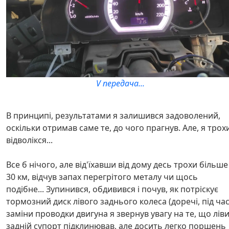
V передача...
В принципі, результатами я залишився задоволений,
оскільки отримав саме те, до чого прагнув. Але, я трох
відволікся...
Все б нічого, але від'їхавши від дому десь трохи більше
30 км, відчув запах перегрітого металу чи щось
подібне... Зупинився, обдивився і почув, як потріскує
тормозний диск лівого заднього колеса (доречі, під ча
заміни проводки двигуна я звернув увагу на те, що лів
задній супорт підклинював, але досить легко поршень