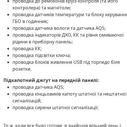
проводка до ремоконів круїз-контроля (та його
контролера) та магнітоли;
проводка датчиків температури та блоку керуванн
ГБО в годинник;
проводка датчика вологи та датчика AQS;
проводка індикаторів ДХО, КК та рівня омиваючої
рідини в приборну панель;
проводка КК;
проводка підсвітки ключа;
проводка блоків живлення USB під торпедо біля
розетки.
Підкапотний джгут на передній панелі:
проводка датчика AQS;
проводка кінцьовиків капоту штатної та нештатної
сигналізацій;
проводка сирени штатної сигналізації;
То ж, коли все було готове, я знайшов вільний день і,