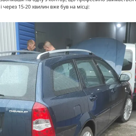
і через 15-20 хвилин вже був на місці: