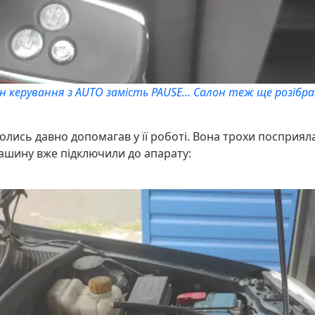
н керування з AUTO замість PAUSE... Салон теж ще розібран
колись давно допомагав у її роботі. Вона трохи поспри
машину вже підключили до апарату: