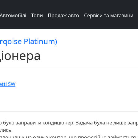
Автомобілі
Топи
Продаж авто
Сервіси та магазини
urqoise Platinum)
іонера
etti SW
 було заправити кондиціонер. Задача була не лише запр
ались.
Подзвонивши на одну з контор, що професійно займаєтьс