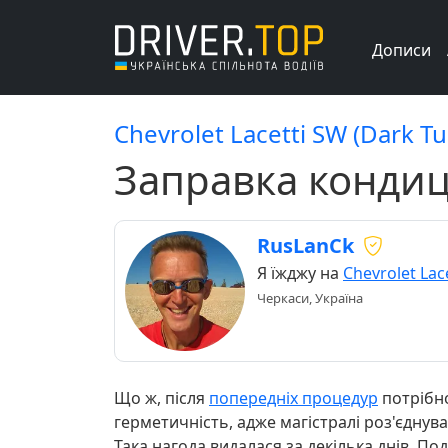
Дописи
Chevrolet Lacetti SW (Dark T
Заправка кондиц
RusLanCk
Я їжджу на
Chevrolet Lac
Черкаси, Україна
Що ж, після
попередніх процедур
потрібно
герметичність, адже магістралі роз'єднув
Така нагода видалася за декілька днів. 