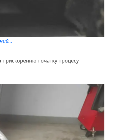
ий...
яла прискоренню початку процесу