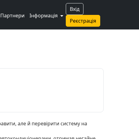
Вхід
Партнери
Інформація
Реєстрація
авити, але й перевірити систему на
я автокондиціонерами, отримав негайне