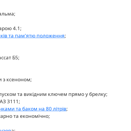
гальма;
арою 4.1;
иків та пам'ятю положення
;
ссат Б5;
и з ксеноном;
апуском та викідним ключем прямо у брелку;
АЗ 3111;
ками та баком на 80 літрів
;
гарно та економічно;
кузов
а;