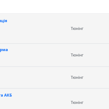
яція
Тюнінг
ерма
Тюнінг
Тюнінг
та АКБ
Тюнінг