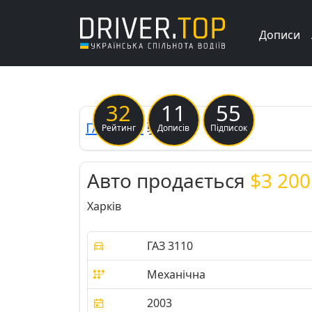
Дописи
Previous
32
11
55
ГАЗ
3110
驳船
Рейтинг
Дописів
Підписок
Авто продається
$3 200
Харків
ГАЗ 3110
Механічна
2003