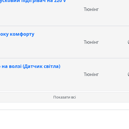
сковий підігрівач на 220 V
Тюнінг
локу комфорту
Тюнінг
на волзі (Датчик світла)
Тюнінг
Показати всі