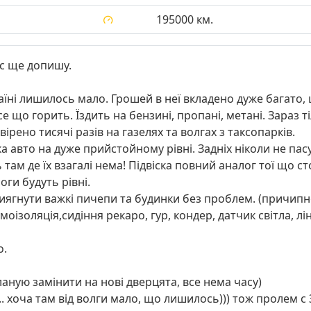
195000 км.
ас ще допишу.
раїні лишилось мало. Грошей в неї вкладено дуже багато, 
 що горить. Їздить на бензині, пропані, метані. Зараз 
ірено тисячі разів на газелях та волгах з таксопарків.
 авто на дуже прийстойному рівні. Задніх ніколи не пасу
 там де їх взагалі нема! Підвіска повний аналог тої що ст
оги будуть рівні.
тиягнути важкі пичепи та будинки без проблем. (причипн
оізоляція,сидіння рекаро, гур, кондер, датчик світла, лін
о.
аную замінити на нові дверцята, все нема часу)
... хоча там від волги мало, що лишилось))) тож пролем с 