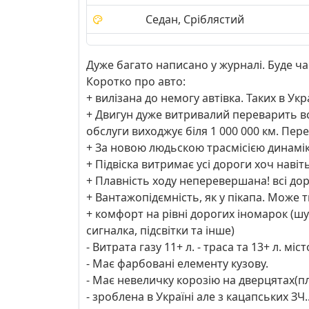
Седан, Сріблястий
Дуже багато написано у журналі. Буде ч
Коротко про авто:
+ вилізана до немогу автівка. Таких в Ук
+ Двигун дуже витривалий переварить все
обслуги виходжує біля 1 000 000 км. Перев
+ За новою людьскою трасмісією динаміка
+ Підвіска витримає усі дороги хоч навіть
+ Плавність ходу неперевершана! всі дор
+ Вантажопідємність, як у пікапа. Може 
+ комфорт на рівні дорогих іномарок (шум
сигналка, підсвітки та інше)
- Витрата газу 11+ л. - траса та 13+ л. міст
- Має фарбовані елементу кузову.
- Має невеличку корозію на дверцятах(пл
- зроблена в Україні але з кацапських ЗЧ