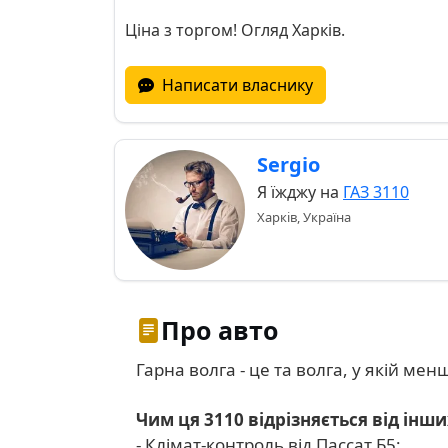
Ціна з торгом! Огляд Харків.
Написати власнику
Sergio
Я їжджу на
ГАЗ 3110
Харків, Україна
Про авто
Гарна волга - це та волга, у якій ме
Чим ця 3110 відрізняється від інши
- Клімат-контроль від Пассат Б5;