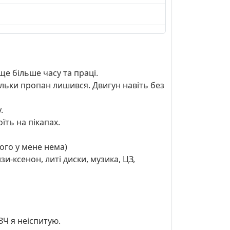
ще більше часу та праці.
тільки пропан лишився. Двигун навіть без
.
оїть на пікапах.
ого у мене нема)
зи-ксенон, литі диски, музика, ЦЗ,
ЗЧ я неіспитую.