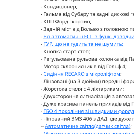
- Кондиціонер;
- Гальма від Субару та задні дискові 
- КПП Форд скорпио;
- Задній міст від Вольво з головною п
-
Всі автоматичні ЕСП з функ. доводч
-
ГУР, що не гудить та не шумить;
- Кнопка старт-стоп;
- Регульована рульова колонка від Па
- Мотор склоочисників від Гольф 4;
-
Сидіння RECARO з мікроліфтом
;
- Лінзовані (на 3 дюйми) передні фар
- Жорстока стеля с 4 ліхтариками;
- Двухстороння сигналізація з автоз
- Дуже красива панель приладів від Г
-
ГБО 4 покоління зі швидкими форсун
- Чіпований ЗМЗ 406 з ДАД, їде дуже 
--
Автоматичне світло(датчик світла)
;
-
Максимально повна шумоізоляція 