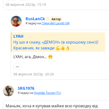
08 вересня 2023р. 15:19
RusLanCk
Автор
Я їжджу на
Chevrolet Lacetti SW
LYAH
Ну шо я скажу, «ДЕМОН» (в хорошому сенсі)!
Красавчик, як завжди 💪👍👌
LYAH, ага, Дімон... 😁
08 вересня 2023р. 20:26
SRG1976
Я їжджу на
Hyundai Tucson (TL)
Маньяк, хоча я купував майже всю проводку від