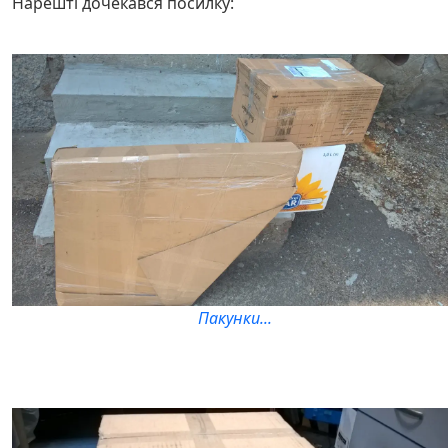
Нарешті дочекався посилку:
Пакунки...