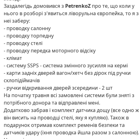
Заздалегідь домовився з
PetrenkoZ
про те, що коли у
нього в розборі з'явиться ліворульна європейка, то я з
неї заберу:
- проводку салонну
- проводку торпедну
- проводку стелі
- проводку передка моторного відсіку
- клімат
- систему SSPS - система змінного зусилля на кермі
- карти задніх дверей вагон/хетч без дірок під ручки
склопідіймачів
- ручки відкривання дверей зсередини - 2 шт
На початку травня всі замовлені системи були зняті з
потрібного донора та відправлені мені.
Додатково забрав і комплект датчика дощу (все одно ж
він висить на проводці стелі, яку я купляю). Також в
подарунок отримав комплект ременів безпеки та
датчиків удару (їхня проводка йшла разом з салонною)