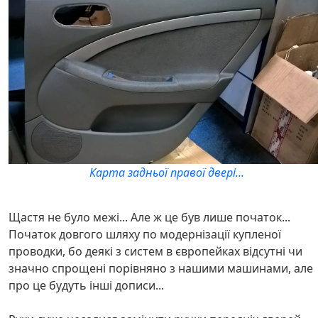
Карта задньої правої двері...
Щастя не було межі... Але ж це був лише початок...
Початок довгого шляху по модернізації купленої
проводки, бо деякі з систем в європейках відсутні чи
значно спрощені порівняно з нашими машинами, але
про це будуть інші дописи...