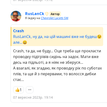
RusLanCk
Автор
Я їжджу на
Chevrolet Lacetti SW
Crash
RusLanCk, ну да, на цій машині вже не будеш😉
але...😄
Crash, та да, не буду... Оце треба ще прокласти
проводку підігрівів сидінь на задок. Мати вже
десь на підльоті, а я ніяк не зберуся...
А взагалі, як згадаю, як проводку рік по суботах
плів, та ще й з перервами, то волосся дибки
стає...
1
07 вересня 2023р. 19:14