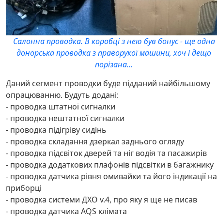
Салонна проводка. В коробці з нею був бонус - ще одна
донорська проводка з праворукої машини, хоч і дещо
порізана...
Даний сегмент проводки буде підданий найбільшому
опрацюванню. Будуть додані:
- проводка штатної сигналки
- проводка нештатної сигналки
- проводка підігріву сидінь
- проводка складання дзеркал заднього огляду
- проводка підсвіток дверей та ніг водія та пасажирів
- проводка додаткових плафонів підсвітки в багажнику
- проводка датчика рівня омивайки та його індикації на
приборці
- проводка системи ДХО v.4, про яку я ще не писав
- проводка датчика AQS клімата