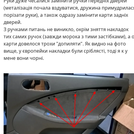
Руки дуже чесалися замінити ручки передніх дверей
(металізація почала вздуватися, дружина примудрилас
порізати руки), а також одразу замінити карти задніх
дверей.
З ручками питань не виникло, окрім зняття накладок
тих самих ручок (завжди морока з тими застібками), а 
карти довелося трохи "допиляти". Як видно на фото
вище, у європейки накладки були сріблясті, тоді я к у
мене вони чорні.