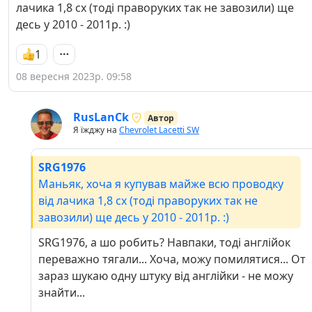
лачика 1,8 сх (тоді праворуких так не завозили) ще
десь у 2010 - 2011р. :)
1
08 вересня 2023р. 09:58
RusLanCk
Автор
Я їжджу на
Chevrolet Lacetti SW
SRG1976
Маньяк, хоча я купував майже всю проводку
від лачика 1,8 сх (тоді праворуких так не
завозили) ще десь у 2010 - 2011р. :)
SRG1976, а шо робить? Навпаки, тоді англійок
переважно тягали... Хоча, можу помилятися... От
зараз шукаю одну штуку від англійки - не можу
знайти...