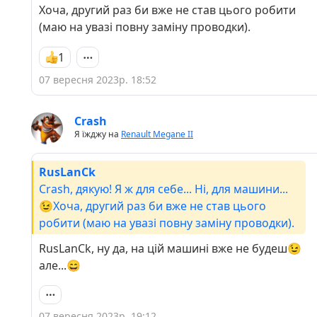
Хоча, другий раз би вже не став цього робити
(маю на увазі повну заміну проводки).
1
07 вересня 2023р. 18:52
Crash
Я їжджу на
Renault Megane II
RusLanCk
Crash, дякую! Я ж для себе... Ні, для машини...
😉Хоча, другий раз би вже не став цього
робити (маю на увазі повну заміну проводки).
RusLanCk, ну да, на цій машині вже не будеш😉
але...😄
07 вересня 2023р. 19:12