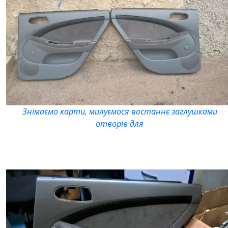
Знімаємо карти, милуємося востаннє заглушками
отворів для