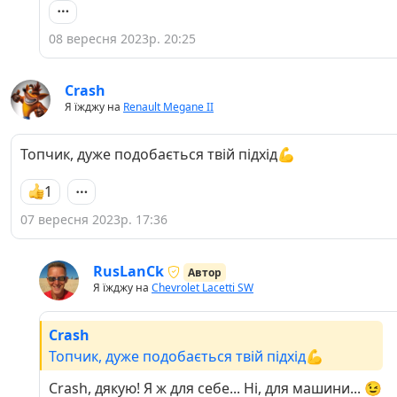
08 вересня 2023р. 20:25
Crash
Я їжджу на
Renault Megane II
Топчик, дуже подобається твій підхід💪
1
07 вересня 2023р. 17:36
RusLanCk
Автор
Я їжджу на
Chevrolet Lacetti SW
Crash
Топчик, дуже подобається твій підхід💪
Crash, дякую! Я ж для себе... Ні, для машини... 😉