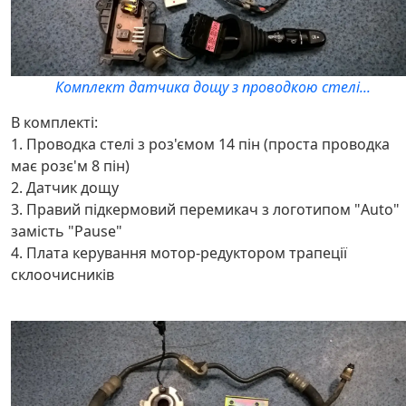
Комплект датчика дощу з проводкою стелі...
В комплекті:
1. Проводка стелі з роз'ємом 14 пін (проста проводка
має розє'м 8 пін)
2. Датчик дощу
3. Правий підкермовий перемикач з логотипом "Auto"
замість "Pause"
4. Плата керування мотор-редуктором трапеції
склоочисників