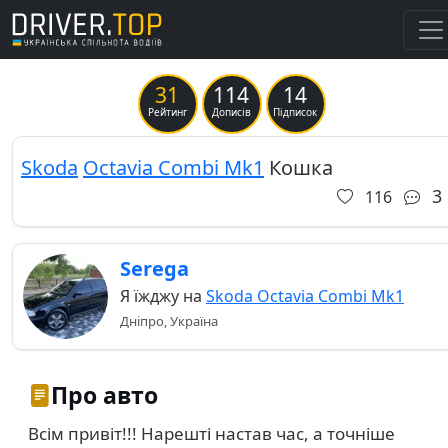
31
114
14
Previous
Ne
Рейтинг
Дописів
Підписок
Skoda
Octavia Combi Mk1
Кошка
3
116
Serega
Я їжджу на
Skoda Octavia Combi Mk1
Дніпро, Україна
Про авто
Всім привіт!!! Нарешті настав час, а точніше