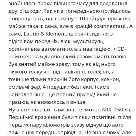
знайшлось трохи вільного часу для додавання
другої шкоди. Так як з попередньою прийшлось
попрощатись, на її заміну зі Швейцаріі приїхала
майже така ж сама, але в кращій комплектаціі. А
саме, Laurin & Klement, шкіряні сидіння з
підігрівом передніх, люк, мультируль,
оригінальна автомагнітола з навігаціею, + CD-
чейнжер на 6 дисків (який разом з магнітолою
був знятий майже зразу, тому як від нього
ніякого толку як і від навігації), телефон, а
точніше тільки верхній його корпус, ксенон,
омивачі фар, 4 подушки безпеки, і саме
найголовніше - це повний привід! Який не
працює, як виявилось пізніше.
Ну а все інше ви і самі знаєте, мотор ARX, 150 л.с.
Перші мої враження були тільки позитівні, після
перших пару кілометрів зразу відчув що авто
важче ніж передньопрівідна. Не знаю чому, але