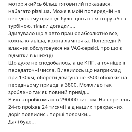
мотор якийсь більш тяговитий показався,
набагато різвіша. Може в моїй попередній на
передньому приводі було щось по мотору або з
турбіною, тільки догадки....
Здивувало що в авто працює абсолютно все,
кожна клавіша, кожна лампочка. Попередній
власник обслуговувся на VAG-сервісі, про що є
відмітки в книжці)
Що дуже не сподобалось, а це КПП, а точніше її
передаточні числа. Виявилось що наприклад
при 130км, обороти двигуна не 3500 об/хв як на
передньому приводі а 3800. Можливо так
зроблено так як повний привід...
Взяв з пробігом аж в 290000 тис. км. На вересень
24-го проіхав 24 тисячі і від наших прекрасних
доріг появились перші поломки...
Далі буде...