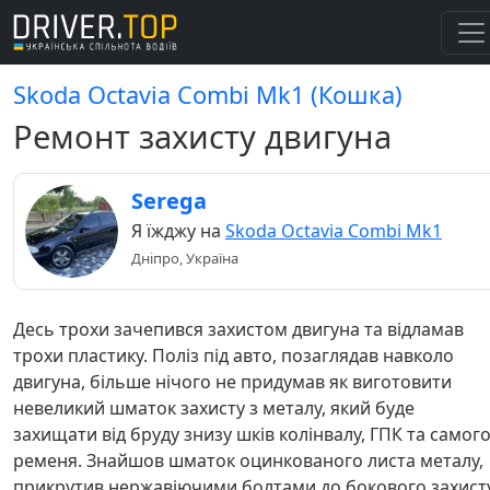
Skoda Octavia Combi Mk1 (Кошка)
Ремонт захисту двигуна
Serega
Я їжджу на
Skoda Octavia Combi Mk1
Дніпро, Україна
Десь трохи зачепився захистом двигуна та відламав
трохи пластику. Поліз під авто, позаглядав навколо
двигуна, більше нічого не придумав як виготовити
невеликий шматок захисту з металу, який буде
захищати від бруду знизу шків колінвалу, ГПК та самог
ременя. Знайшов шматок оцинкованого листа металу,
прикрутив нержавіючими болтами до бокового захисту