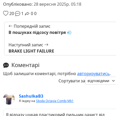
Опубліковано:
28 вересня 2025р. 05:18
20
1
0
0
Попередній запис
В пошуках підсосу повітря 💨
Наступний запис
BRAKE LIGHT FAILURE
Коментарі
Щоб залишати коментарі, потрібно
авторизуватись
.
Сортувати за
SashulkaB3
Я їжджу на
Skoda Octavia Combi Mk1
Я відразу шукав пластиковий пильник-захист від