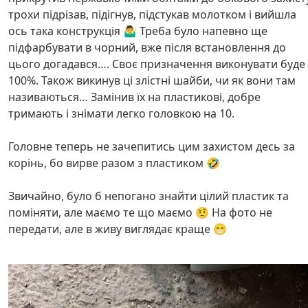
трохи підрізав, підігнув, підстукав молотком і вийшла
ось така конструкція 🤷‍♂️ Треба було напевно ще
підфарбувати в чорний, вже після встановлення до
цього догадався…. Своє призначення виконувати буде
100%. Також викинув ці злістні шайби, чи як вони там
називаються… Замінив їх на пластикові, добре
тримають і знімати легко головкою на 10.
Головне теперь не зачепитись цим захистом десь за
корінь, бо вирве разом з пластиком 🤣
Звичайно, було б непогано знайти цілий пластик та
поміняти, але маємо те що маємо 🤨 На фото не
передати, але в живу виглядає краще 😁