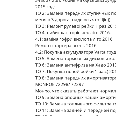
348007 2шт. Робив на оф сервісі хунда
2015 год:
ТО 2: Замена передних ступичных под
меня в 3 дорога, надеюсь что Iljin))
ТО 3: Ремонт рулевої рейки 1 раз 201
ТО 4: вибит кат, горів чек літо 2016.
4.1: заміна гофри вихлопа літо 2016
Ремонт стартера осень 2016
4.2: Покупка аккумулятора Varta гру
ТО 5: Замена тормозных дисков и ко
ТО 6: Замена антифриза на Хадо 201
ТО 7: Покупка новой рейки 1 раз.) 20
ТО 8: Замена передних амортизатор
MONROE 72298/ 72297
Монро, что сказать работают нормал
ТО 9: Замена опорных чашек аморти
ТО 10: Замена топливного фильтра то
ТО 11: Замена задней и передней по