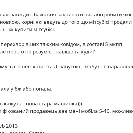
 на які завжди є бажання закривати очі, або робити як
вкою, корні які ведуть до того що мітсубісі продали
.і ніж купити мітсубісі.
, перехворівших тяжким ковідом, в составі 5 мкпп.
е просто не розуміє...навіщо та куди?
усь є в неї схожість з Славутою...мабуть в параллельн
пала у бж або попала.
 то кажуть...нова стара машинка)))
іфікований продавець дав мені мобіла 5-40, можливо
kyb 2013