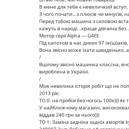
В мене для тебе є невеличкий вступ.
З чого почати...з плюсів чи мінусів,
Перед тобою машина з силовою встано
кажуть в народі...краще дівчина без ..
Мотор серії Alpha — G4EE
Під капотом в нас диких 97 їж(ш)аків
Вона звісно може їхати швиденько, ал
/
Вцілому звісно машинка классна, вчом
вироблена в Україні.
/
Моя невелика історія робіт що не по
2013 рік:
ТО 0: на пробізі без чогось 100к))) як
У найближчому магазині, висококвал
віддав 240 грн за нього)))
ТО 1: Заміна задніна задніх амортів 