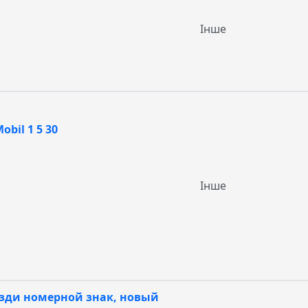
Інше
bil 1 5 30
Інше
озди номерной знак, новый