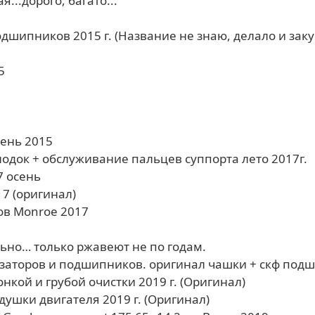
я...дорого, багато...
шипников 2015 г. (Название не знаю, делало и закуп
5
день 2015
лодок + обслуживание пальцев суппорта лето 2017г.
7 осень
17 (оригинал)
ов Monroe 2017
ьно… только ржавеют не по годам.
заторов и подшипников. оригинал чашки + скф под
нкой и грубой очистки 2019 г. (Оригинал)
душки двигателя 2019 г. (Оригинал)