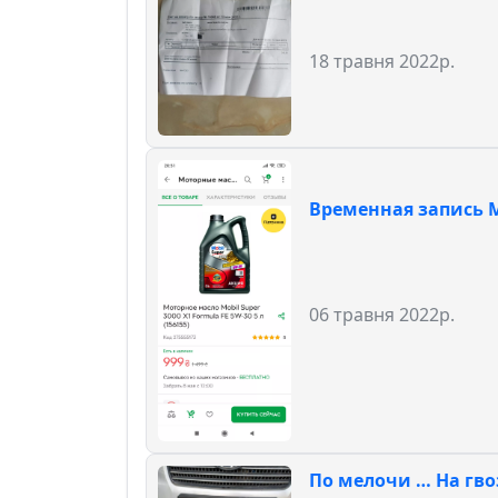
18 травня 2022р.
Временная запись Mo
06 травня 2022р.
По мелочи … На гв