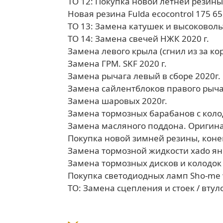
ТО 12: Покупка новой летней резины 
Новая резина Fulda ecocontrol 175 65
ТО 13: Замена катушек и высоковоль
ТО 14: Замена свечей НЖК 2020 г.
Замена левого крыла (сгнил из за к
Замена ГРМ. SKF 2020 г.
Замена рычага левый в сборе 2020г.
Замена сайлентблоков правого рыча
Замена шаровых 2020г.
Замена тормозных барабанов с коло
Замена масляного поддона. Оригинал
Покупка новой зимней резины, конец
Замена тормозной жидкости xado ян
Замена тормозных дисков и колодок 
Покупка светодиодных ламп Sho-me w
ТО: Замена сцепления и стоек / втул