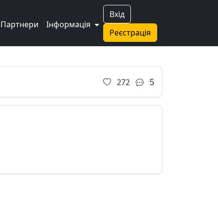
Вхід
Партнери
Інформація
Реєстрація
Next
5
272