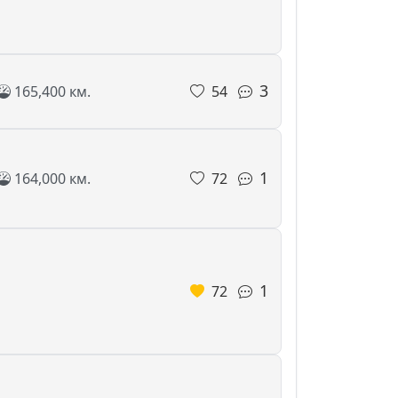
3
165,400 км.
54
1
164,000 км.
72
1
72