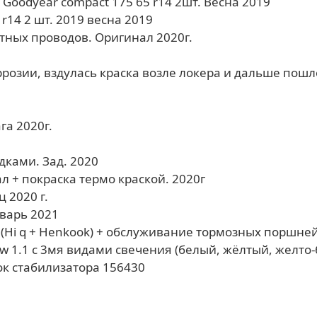
Goodyear compact 175 65 r14 2шт. Весна 2019
 r14 2 шт. 2019 весна 2019
тных проводов. Оригинал 2020г.
оррозии, вздулась краска возле локера и дальше пошл
га 2020г.
дками. Зад. 2020
 + покраска термо краской. 2020г
 2020 г.
варь 2021
(Hi q + Henkook) + обслуживание тормозных поршней
 1.1 с 3мя видами свечения (белый, жёлтый, желто
ок стабилизатора 156430