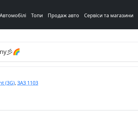
Автомобілі
Топи
Продаж авто
Сервіси та магазини
ony彡🌈
t (3G)
,
ЗАЗ 1103