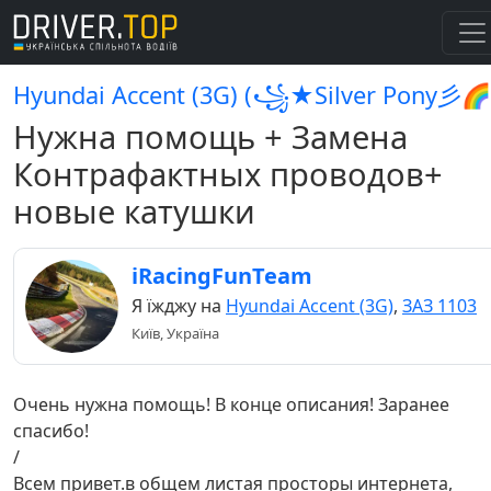
Hyundai Accent (3G) (꧁★Silver Pony彡🌈
Нужна помощь + Замена
Контрафактных проводов+
новые катушки
iRacingFunTeam
Я їжджу на
Hyundai Accent (3G)
,
ЗАЗ 1103
Київ, Україна
Очень нужна помощь! В конце описания! Заранее
спасибо!
/
Всем привет.в общем листая просторы интернета,