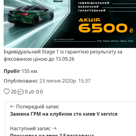
Індивідуальний Stage 1 із гарантією результату за
фіксованою ціною до 15.09.26
Пробіг
155 км.
Опубліковано:
23 липня 2020р. 15:37
20
0
0
0
Попередній запис
Замена ГРМ на клубном сто киев V service
Наступний запис
Прошивка на евро 2 Блиставица