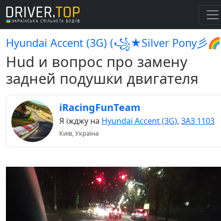
Hyundai Accent (3G) (꧁★Silver Pony彡🌈
Hud и вопрос про замену
задней подушки двигателя
iRacingFunTeam
Я їжджу на
Hyundai Accent (3G)
,
ЗАЗ 1103
Київ, Україна