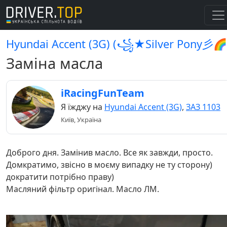
Hyundai Accent (3G) (꧁★Silver Pony彡🌈
Заміна масла
iRacingFunTeam
Я їжджу на
Hyundai Accent (3G)
,
ЗАЗ 1103
Київ, Україна
Доброго дня. Замінив масло. Все як завжди, просто.
Домкратимо, звісно в моєму випадку не ту сторону)
дократити потрібно праву)
Масляний фільтр оригінал. Масло ЛМ.